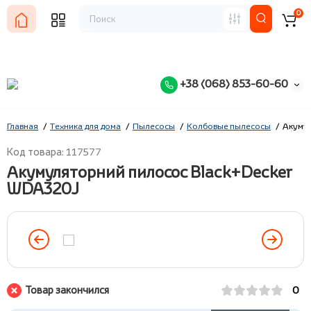
0
+38 (068) 853-60-60
Главная
Техника для дома
Пылесосы
Колбовые пылесосы
Акумул
Код товара: 117577
Акумуляторний пилосос Black+Decker
WDA320J
Товар закончился
0