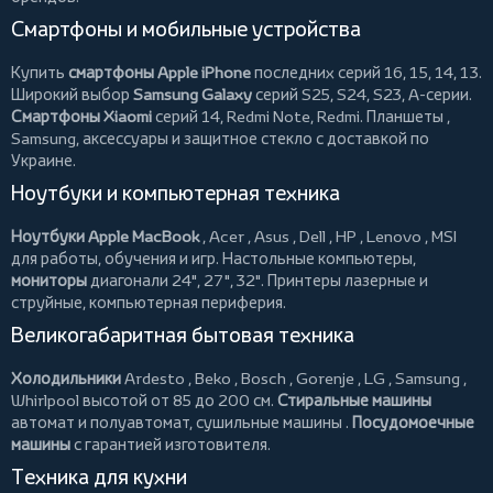
Смартфоны и мобильные устройства
Купить
смартфоны Apple iPhone
последних серий 16, 15, 14, 13.
Широкий выбор
Samsung Galaxy
серий S25, S24, S23, A-серии.
Смартфоны Xiaomi
серий 14, Redmi Note, Redmi.
Планшеты
,
Samsung, аксессуары и
защитное стекло
с доставкой по
Украине.
Ноутбуки и компьютерная техника
Ноутбуки Apple MacBook
,
Acer
,
Asus
,
Dell
,
HP
,
Lenovo
,
MSI
для работы, обучения и игр. Настольные компьютеры,
мониторы
диагонали 24", 27", 32".
Принтеры
лазерные и
струйные, компьютерная периферия.
Великогабаритная бытовая техника
Холодильники
Ardesto
,
Beko
,
Bosch
,
Gorenje
,
LG
,
Samsung
,
Whirlpool
высотой от 85 до 200 см.
Стиральные машины
автомат и полуавтомат,
сушильные машины
.
Посудомоечные
машины
с гарантией изготовителя.
Техника для кухни