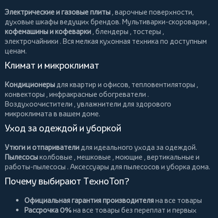
Электрические и газовые плиты
, варочные поверхности,
духовые шкафы ведущих брендов.
Мультиварки-скороварки
,
кофемашины и кофеварки
,
блендеры
,
тостеры
,
электрочайники
. Вся мелкая кухонная техника по доступным
ценам.
Климат и микроклимат
Кондиционеры
для квартир и офисов,
тепловентиляторы
,
конвекторы
,
инфракрасные обогреватели
.
Воздухоочистители
, увлажнители для здорового
микроклимата в вашем доме.
Уход за одеждой и уборкой
Утюги и отпариватели
для идеального ухода за одеждой.
Пылесосы
колбовые
,
мешковые
,
моющие
,
вертикальные
и
работы-пылесосы
. Аксессуары для пылесосов и уборка дома.
Почему выбирают ТехноТоп?
Официальная гарантия производителя
на все товары
Рассрочка 0%
на все товары без переплат и первых