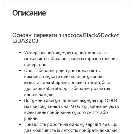
Описание
Основні переваги пилососа Black&Decker
WDA320J:
Універсальний акумуляторний пилосос із
можливістю збирання рідин із горизонтальних
поверхонь.
Опція збирання рідин дає можливість
використовувати цей пилосос у ванних
кімнатах для збирання розлитої води, біля
душових кабін або для збирання розлитих
напоїв на кухні.
Потужний двигун і літієвий акумулятор 10.8 В
має високу ємність на 2.0 А год, забезпечують
ефективне прибирання сухого сміття або
рідини.
Тривалість роботи на одному заряді 12 хв, що
дає можливість із легкістю прибрати локальні