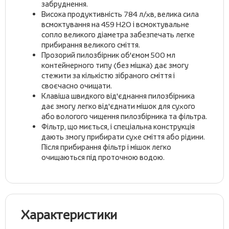
забруднення.
Висока продуктивність 784 л/хв, велика сила
всмоктування на 459 H2O і всмоктувальне
сопло великого діаметра забезпечать легке
прибирання великого сміття.
Прозорий пилозбірник об'ємом 500 мл
контейнерного типу (без мішка) дає змогу
стежити за кількістю зібраного сміття і
своєчасно очищати.
Клавіша швидкого від'єднання пилозбірника
дає змогу легко від'єднати мішок для сухого
або вологого чищення пилозбірника та фільтра.
Фільтр, що миється, і спеціальна конструкція
дають змогу прибирати сухе сміття або рідини.
Після прибирання фільтр і мішок легко
очищаються під проточною водою.
Характеристики