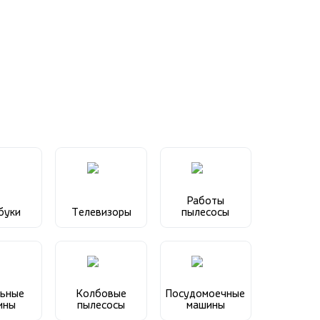
Работы
буки
Телевизоры
пылесосы
ьные
Колбовые
Посудомоечные
ины
пылесосы
машины