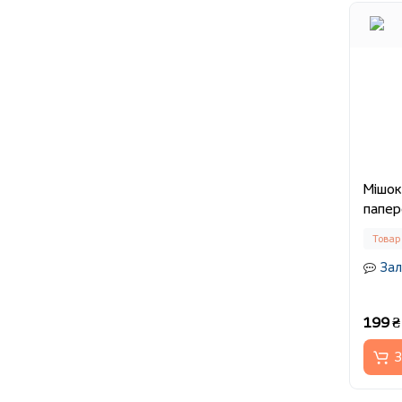
Мішок
папер
Товар
Зал
199 ₴
З