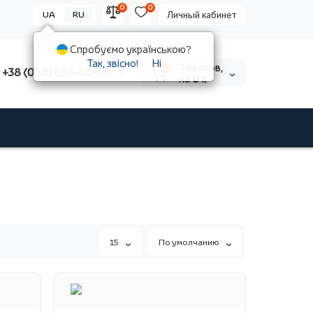
0
0
UA
RU
Личный кабинет
Спробуємо українською?
Так, звісно!
Ні
Tоваров,
0
+38 (068) 853-60-60
на
0 ₴
15
По умолчанию