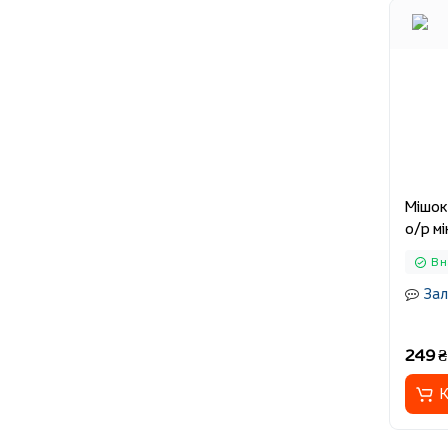
Мішок
о/р м
В 
Зал
249 ₴
К