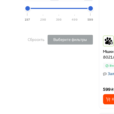
197
298
398
499
599
Сбросить
Выберите фильтры
10
Мішки 
8021/
В 
Зал
599 ₴
К