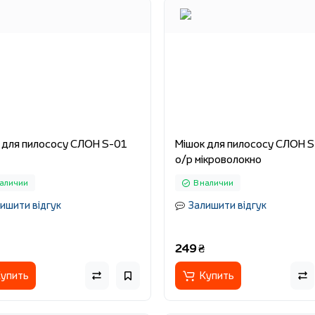
 для пилососу СЛОН S-01
Мішок для пилососу СЛОН 
о/р мікроволокно
наличии
В наличии
ишити відгук
Залишити відгук
249 ₴
упить
Купить