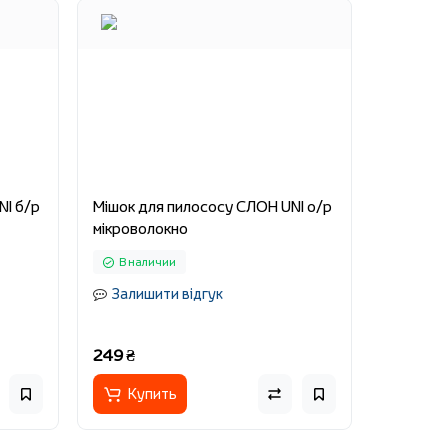
NI б/р
Мішок для пилососу СЛОН UNI о/р
мікроволокно
В наличии
Залишити відгук
249 ₴
Купить