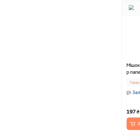
Мішок
р пап
Товар
Зал
197 ₴
З