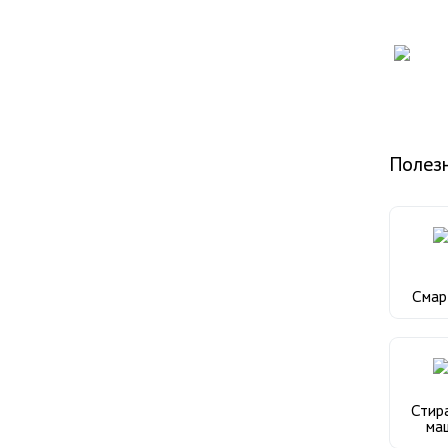
Полез
Сма
Стир
ма