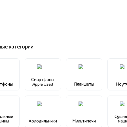
ные категории
Смартфоны
ртфоны
Apple Used
Планшеты
Ноут
альные
Сушил
шины
Холодильники
Мультипечи
маш