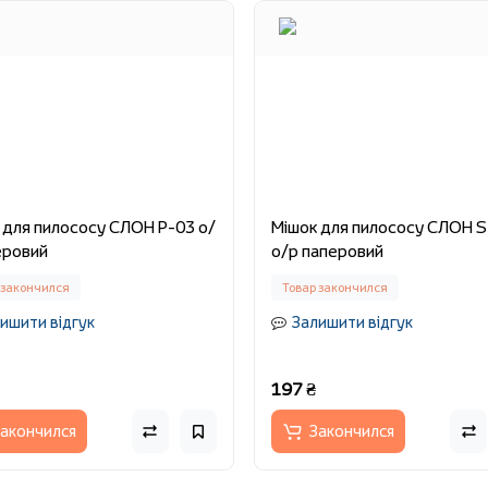
 для пилососу СЛОН P-03 о/
Мішок для пилососу СЛОН 
еровий
о/р паперовий
 закончился
Товар закончился
ишити відгук
Залишити відгук
197 ₴
акончился
Закончился