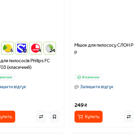
Мішок для пилососу СЛОН P
5
12
4
24
р
для пилососів Philips FC
03 (класичний)
наличии
В наличии
ишити відгук
Залишити відгук
249 ₴
упить
Купить