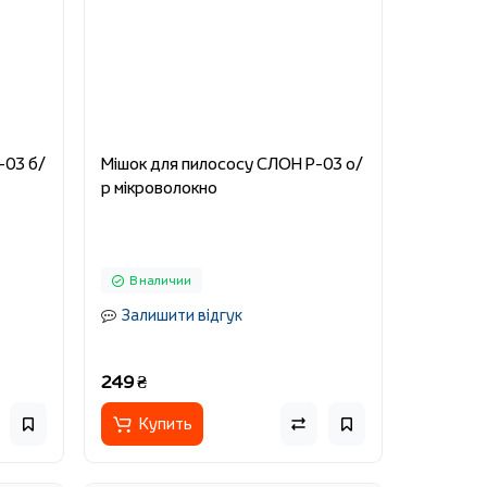
-03 б/
Мішок для пилососу СЛОН P-03 о/
р мікроволокно
В наличии
Залишити відгук
249 ₴
Купить