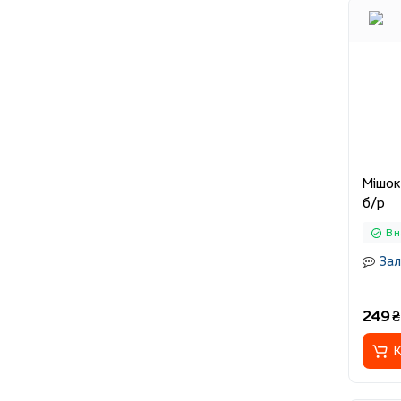
Мішок
б/р
В 
Зал
249 ₴
К