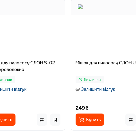
 для пилососу СЛОН S-02
Мішок для пилососу СЛОН U
ікроволокно
наличии
В наличии
ишити відгук
Залишити відгук
249 ₴
упить
Купить