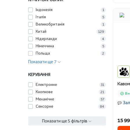
Індонезія
1
Італія
5
Великобританія
1
Китай
129
Нідерланди
4
Німеччина
5
Польща
2
Показати ще 7
10
КЕРУВАННЯ
Кавом
Електронне
31
Кнопкове
21
В н
Механічне
57
Зал
Сенсорне
84
15 99
Показати ще 5 фільтрів