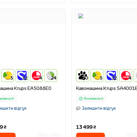
5
12
4
24
10
5
12
4
ашина Krups EA5088E0
Кавомашина Krups SA4001
аявності
В наявності
ишити відгук
Залишити відгук
9 ₴
13 499 ₴