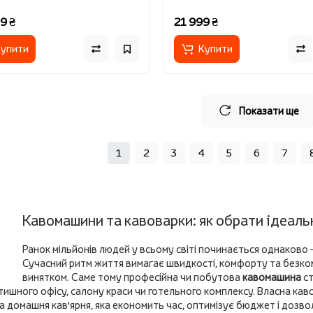
9 ₴
21 999 ₴
упити
Купити
Показати ще
1
2
3
4
5
6
7
Кавомашини та кавоварки: як обрати ідеаль
Ранок мільйонів людей у всьому світі починається однаково 
Сучасний ритм життя вимагає швидкості, комфорту та безкомпр
винятком. Саме тому професійна чи побутова
кавомашина
ст
атишного офісу, салону краси чи готельного комплексу. Власна ка
а домашня кав'ярня, яка економить час, оптимізує бюджет і доз