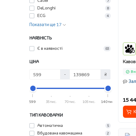
Catler
7
DeLonghi
8
ECG
4
Показати ще 17
НАЯВНІСТЬ
Є в наявності
83
10
Кавов
ЦІНА
В н
-
₴
Зал
15 44
599
35 тис.
70 тис.
105 тис.
140 тис.
К
ТИП КАВОВАРКИ
Автоматична
5
Вбудована кавомашина
2