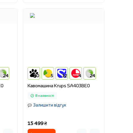
24
10
5
12
4
24
E0
Кавомашина Krups SA403BE0
В наявності
Залишити відгук
15 499 ₴