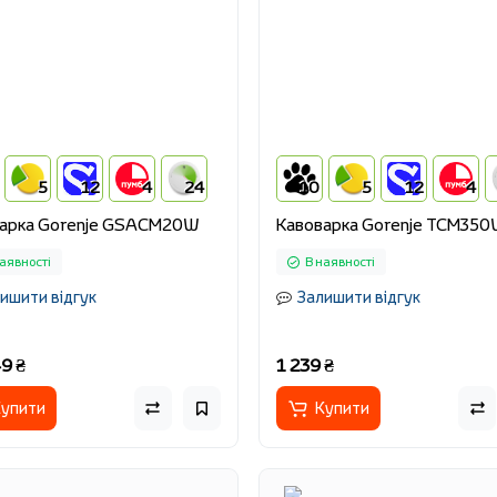
5
12
4
24
10
5
12
4
арка Gorenje GSACM20W
Кавоварка Gorenje TCM35
аявності
В наявності
ишити відгук
Залишити відгук
9 ₴
1 239 ₴
упити
Купити