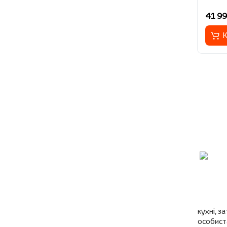
41 99
К
кухні, з
особист