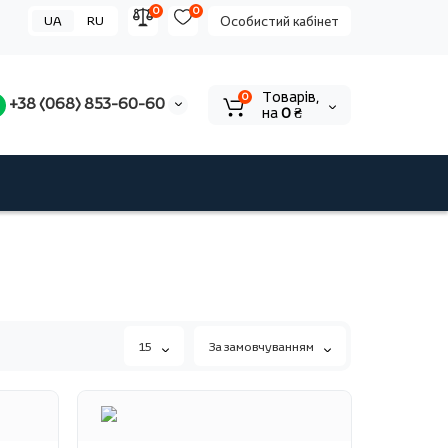
0
0
UA
RU
Особистий кабінет
Tоварів,
0
+38 (068) 853-60-60
на
0 ₴
15
За замовчуванням