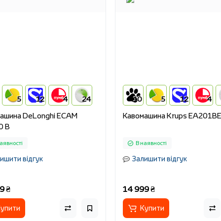
5
12
4
24
10
5
12
4
ашина DeLonghi ECAM
Кавомашина Krups EA201B
0 B
аявності
В наявності
ишити відгук
Залишити відгук
9 ₴
14 999 ₴
упити
Купити