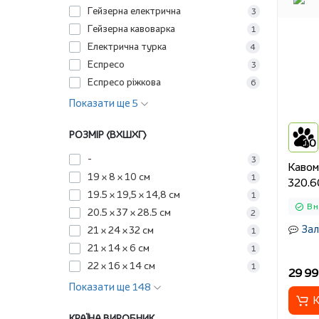
Гейзерна електрична
3
Гейзерна кавоварка
1
Електрична турка
4
Еспресо
3
Еспресо ріжкова
6
Показати ще 5
РОЗМІР (ВХШХГ)
10
-
3
Кавом
19 х 8 х 10 см
1
320.6
19.5 х 19,5 х 14,8 см
1
В н
20.5 х 37 х 28.5 см
2
Зал
21 x 24 x 32 см
1
21 х 14 х 6 см
1
22 х 16 х 14 см
1
29 99
Показати ще 148
К
КРАЇНА ВИРОБНИК