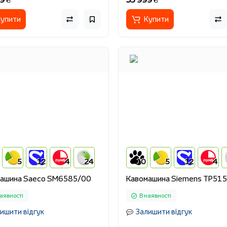
упити
Купити
5
12
4
24
10
5
12
4
ашина Saeco SM6585/00
Кавомашина Siemens TP51
аявності
В наявності
ишити відгук
Залишити відгук