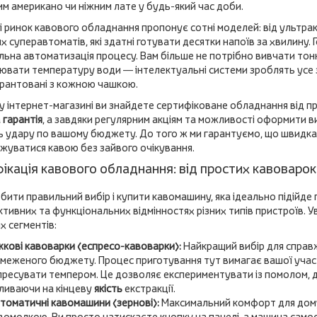
м американо чи ніжним лате у будь-який час доби.
 ринок кавового обладнання пропонує сотні моделей: від ультра
 суперавтоматів, які здатні готувати десятки напоїв за хвилину.
ьна автоматизація процесу. Вам більше не потрібно вивчати тон
ювати температуру води — інтелектуальні системи зроблять усе 
арантовані з кожною чашкою.
 інтернет-магазині ви знайдете сертифіковане обладнання від про
а
гарантія
, а завдяки регулярним акціям та можливості оформити в
ь удару по вашому бюджету. До того ж ми гарантуємо, що швидка
жуватися кавою без зайвого очікування.
ікація кавового обладнання: від простих кавоварок
ити правильний вибір і купити кавомашину, яка ідеально підійде п
тивних та функціональних відмінностях різних типів пристроїв. У
 сегментів:
жкові кавоварки (еспресо-кавоварки):
Найкращий вибір для справж
меженого бюджету. Процес приготування тут вимагає вашої участі
спресувати темпером. Це дозволяє експериментувати із помолом, 
ливаючи на кінцеву
якість
екстракції.
томатичні кавомашини (зернові):
Максимальний комфорт для дому
вомолкою. Ви просто натискаєте кнопку на панелі, а машина самост