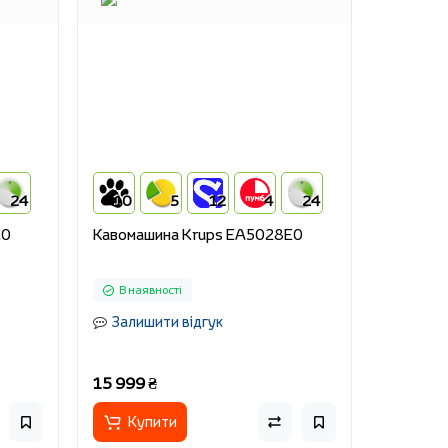
24
10
5
12
4
24
E0
Кавомашина Krups EA5028E0
В наявності
Залишити відгук
15 999 ₴
Купити