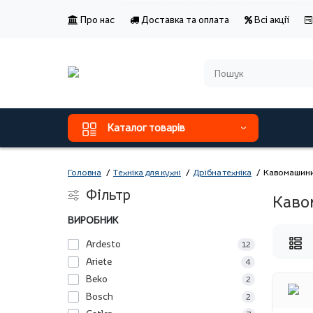
Про нас
Доставка та оплата
Всі акції
Каталог товарів
Головна
Техніка для кухні
Дрібна техніка
Кавомашини 
Фільтр
Каво
ВИРОБНИК
Ardesto
12
Ariete
4
Beko
2
Bosch
2