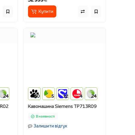
Купити
24
10
5
12
4
24
5R02
Кавомашина Siemens TP713R09
В наявності
Залишити відгук