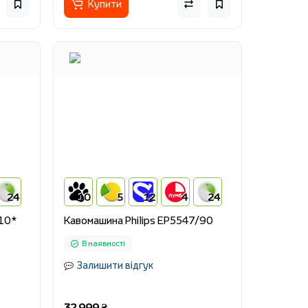
Купити
24
10
5
12
4
24
/10*
Кавомашина Philips EP5547/90
В наявності
Залишити відгук
32 999 ₴