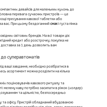
компактних девайсів для маленьких кухонь до
 Головна перевага сучасних пристроїв — це
кощі пресування кавової таблетки або
за вас. При цьому бездоганний
смак
і густа пінка
відних світових брендів. На всі товари діє
игідний кредит або розстрочку, покупка не
 доставка за 1 день дозволить вам
 до суперавтоматів
ід ваші завдання, необхідно розібратися в
весь асортимент можна розділити на кілька
ніх поціновувачів кавового ритуалу та
: мелену каву потрібно засипати в ріжок (холдер)
дозуванням та щільністю, безпосередньо
 та офісу. Пристрій обладнаний вбудованою
ійно відміряє потрібну кількість зерен, перемелює