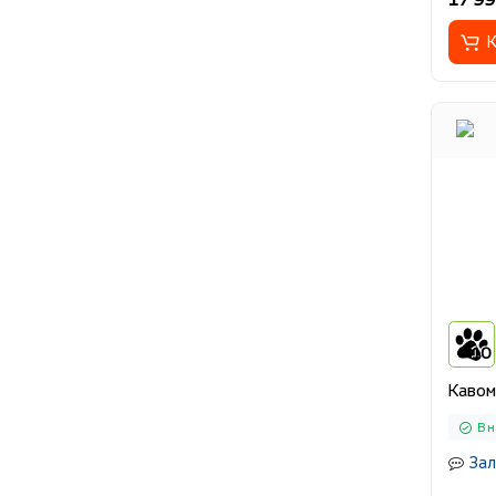
К
10
Кавом
В н
Зал