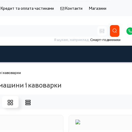
Кредит та оплата частинами
Контакти
Магазини
Я шукаю, наприклад,
Смарт-годинники
і кавоварки
машини і кавоварки