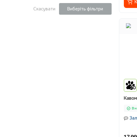
К
Скасувати
Виберіть фільтри
10
Кавом
В н
Зал
17 99