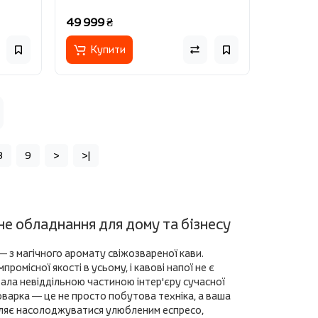
49 999 ₴
Купити
8
9
>
>|
не обладнання для дому та бізнесу
— з магічного аромату свіжозвареної кави.
омісної якості в усьому, і кавові напої не є
ала невіддільною частиною інтер'єру сучасної
воварка — це не просто побутова техніка, а ваша
воляє насолоджуватися улюбленим еспресо,