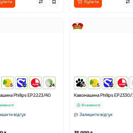
упити
Купити
5
12
4
24
10
5
12
4
ашина Philips EP2223/40
Кавомашина Philips EP2330
аявності
В наявності
ишити відгук
Залишити відгук
9 ₴
35 999 ₴