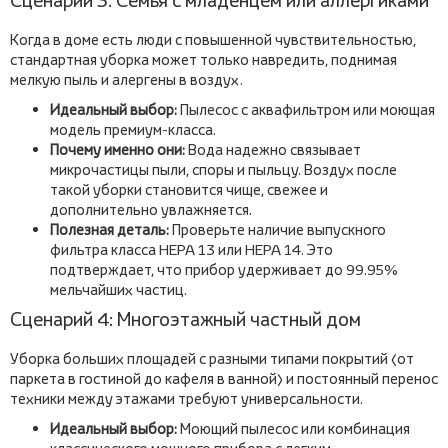
Сценарий 3: Семья с младенцем или аллергиками
Когда в доме есть люди с повышенной чувствительностью,
стандартная уборка может только навредить, поднимая
мелкую пыль и алергены в воздух.
Идеальный выбор:
Пылесос с аквафильтром или моющая
модель премиум-класса.
Почему именно они:
Вода надежно связывает
микрочастицы пыли, споры и пыльцу. Воздух после
такой уборки становится чище, свежее и
дополнительно увлажняется.
Полезная деталь:
Проверьте наличие выпускного
фильтра класса HEPA 13 или HEPA 14. Это
подтверждает, что прибор удерживает до 99.95%
мельчайших частиц.
Сценарий 4: Многоэтажный частный дом
Уборка больших площадей с разными типами покрытий (от
паркета в гостиной до кафеля в ванной) и постоянный перенос
техники между этажами требуют универсальности.
Идеальный выбор:
Моющий пылесос или комбинация