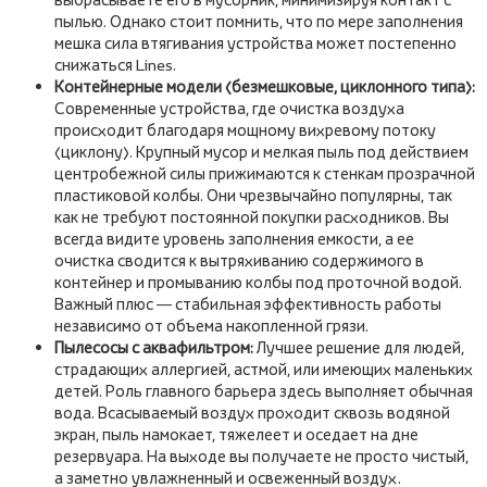
пылью. Однако стоит помнить, что по мере заполнения
мешка сила втягивания устройства может постепенно
снижаться Lines.
Контейнерные модели (безмешковые, циклонного типа):
Современные устройства, где очистка воздуха
происходит благодаря мощному вихревому потоку
(циклону). Крупный мусор и мелкая пыль под действием
центробежной силы прижимаются к стенкам прозрачной
пластиковой колбы. Они чрезвычайно популярны, так
как не требуют постоянной покупки расходников. Вы
всегда видите уровень заполнения емкости, а ее
очистка сводится к вытряхиванию содержимого в
контейнер и промыванию колбы под проточной водой.
Важный плюс — стабильная эффективность работы
независимо от объема накопленной грязи.
Пылесосы с аквафильтром:
Лучшее решение для людей,
страдающих аллергией, астмой, или имеющих маленьких
детей. Роль главного барьера здесь выполняет обычная
вода. Всасываемый воздух проходит сквозь водяной
экран, пыль намокает, тяжелеет и оседает на дне
резервуара. На выходе вы получаете не просто чистый,
а заметно увлажненный и освеженный воздух.