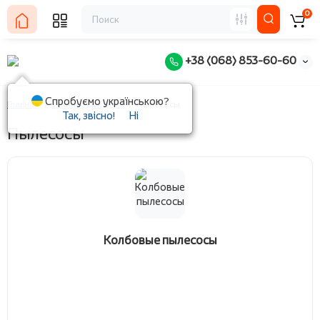
0
+38 (068) 853-60-60
Спробуємо українською?
Главная
Техника для дома
Пылесосы
Так, звісно!
Ні
Пылесосы
Колбовые пылесосы