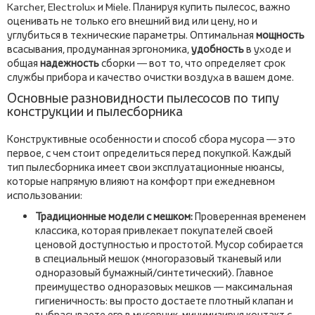
Karcher, Electrolux и Miele. Планируя купить пылесос, важно
оценивать не только его внешний вид или цену, но и
углубиться в технические параметры. Оптимальная
мощность
всасывания, продуманная эргономика,
удобность
в уходе и
общая
надежность
сборки — вот то, что определяет срок
службы прибора и качество очистки воздуха в вашем доме.
Основные разновидности пылесосов по типу
конструкции и пылесборника
Конструктивные особенности и способ сбора мусора — это
первое, с чем стоит определиться перед покупкой. Каждый
тип пылесборника имеет свои эксплуатационные нюансы,
которые напрямую влияют на комфорт при ежедневном
использовании:
Традиционные модели с мешком:
Проверенная временем
классика, которая привлекает покупателей своей
ценовой доступностью и простотой. Мусор собирается
в специальный мешок (многоразовый тканевый или
одноразовый бумажный/синтетический). Главное
преимущество одноразовых мешков — максимальная
гигиеничность: вы просто достаете плотный клапан и
выбрасываете его в мусорник, минимизируя контакт с