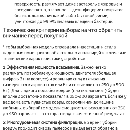
поверхность, размягчает даже застарелые жировые и
засохшие пятна, а главное — дезинфицирует покрытие
без использования какой-либо бытовой химии,
уничтожая до 99.9% пылевых клещей и бактерий.
Технические критерии выбора: на что обратить
внимание перед покупкой
Чтобы выбранная модель оправдала инвестиции и стала
надежным помощником, обязательно анализируйте ключевые
технические характеристики устройства:
1. Эффективная мощность всасывания.
Важно четко
различать потребляемую мощность двигателя (большая
цифра в Вт на корпусе) и реальную силу втягивания
(измеряется в аэроваттах или Вт и составляет от 250 до 500
Вт). Для гладкого пола без ковров (плитка, ламинат) будет
вполне достаточно показателя в 250–320 аэроватт. Если же у
вас дома есть пушистые ковры, ковролин или домашние
любимцы, выбирайте модели с мощностью всасывания от 350
до 450 аэроватт — это гарантирует качественный результат.
2. Многоуровневая система фильтрации.
Во время уборки
воздух проходит сквозь пылесос и выдувается обратно в