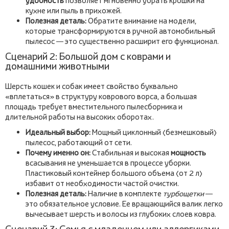
удобность
позволяет мгновенно убрать крошки на
кухне или пыль в прихожей.
Полезная деталь:
Обратите внимание на модели,
которые трансформируются в ручной автомобильный
пылесос — это существенно расширит его функционал.
Сценарий 2: Большой дом с коврами и
домашними животными
Шерсть кошек и собак имеет свойство буквально
«вплетаться» в структуру коврового ворса, а большая
площадь требует вместительного пылесборника и
длительной работы на высоких оборотах.
Идеальный выбор:
Мощный циклонный (безмешковый)
пылесос, работающий от сети.
Почему именно он:
Стабильная и высокая
мощность
всасывания не уменьшается в процессе уборки.
Пластиковый контейнер большого объема (от 2 л)
избавит от необходимости частой очистки.
Полезная деталь:
Наличие в комплекте
турбощетки
—
это обязательное условие. Ее вращающийся валик легко
вычесывает шерсть и волосы из глубоких слоев ковра.