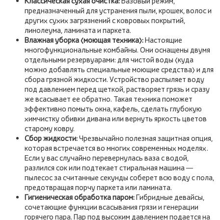
Классическая сухая очистка:
Базовый режим,
предназначенный для устранения пыли, крошек, волос и
других сухих загрязнений с ковровых покрытий,
линолеума, ламината и паркета.
Влажная уборка (моющая техника):
Настоящие
многофункциональные комбайны. Они оснащены двумя
отдельными резервуарами: для чистой воды (куда
можно добавлять специальные моющие средства) и для
сбора грязной жидкости. Устройство распыляет воду
под давлением перед щеткой, растворяет грязь и сразу
же всасывает ее обратно. Такая техника поможет
эффективно помыть окна, кафель, сделать глубокую
химчистку обивки дивана или вернуть яркость цветов
старому ковру.
Сбор жидкости:
Чрезвычайно полезная защитная опция,
которая встречается во многих современных моделях.
Если у вас случайно перевернулась ваза с водой,
разлился сок или подтекает стиральная машина —
пылесос за считанные секунды соберет всю воду с пола,
предотвращая порчу паркета или ламината.
Гигиеническая обработка паром:
Гибридные девайсы,
сочетающие функции всасывания грязи и генерации
горячего пара. Пар под высоким давлением подается на