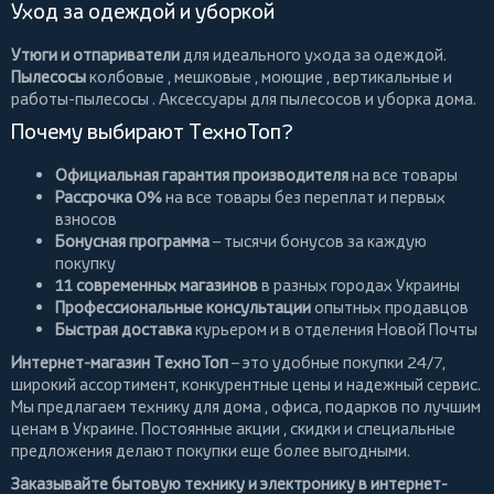
Уход за одеждой и уборкой
Утюги и отпариватели
для идеального ухода за одеждой.
Пылесосы
колбовые
,
мешковые
,
моющие
,
вертикальные
и
работы-пылесосы
. Аксессуары для пылесосов и уборка дома.
Почему выбирают ТехноТоп?
Официальная гарантия производителя
на все товары
Рассрочка 0%
на все товары без переплат и первых
взносов
Бонусная программа
– тысячи бонусов за каждую
покупку
11 современных магазинов
в разных городах Украины
Профессиональные консультации
опытных продавцов
Быстрая доставка
курьером и в отделения Новой Почты
Интернет-магазин ТехноТоп
– это удобные покупки 24/7,
широкий ассортимент, конкурентные цены и надежный сервис.
Мы предлагаем
технику для дома
, офиса, подарков по лучшим
ценам в Украине. Постоянные
акции
, скидки и специальные
предложения делают покупки еще более выгодными.
Заказывайте бытовую технику и электронику в интернет-