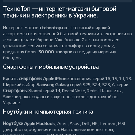
ТехноТоп — интернет-магазин бытовой
техники и электроники в Украине.
Интернет-магазин
tehnotop.ua
- это самый широкий
ассортимент качественной бытовой техники и электроники по
лучшим ценам в Украине. Уже больше 7 лет мы помогаем
украинским семьям создавать комфорт в своих домах,
предлагая более
30 000 товаров
от ведущих мировых
брендов.
Смартфоны и мобильные устройства
Купить
смартфоны Apple iPhone
последних серий 16, 15, 14, 13.
Широкий выбор
Samsung Galaxy
серий S25, S24, S23, A-серии.
Смартфоны Xiaomi
серий 14, Redmi Note, Redmi.
Планшеты
,
Samsung, аксессуары и
защитное стекло
с доставкой по
Украине.
Ноутбуки и компьютерная техника
Ноутбуки Apple MacBook
,
Acer
,
Asus
,
Dell
,
HP
,
Lenovo
,
MSI
для работы, обучения и игр. Настольные компьютеры,