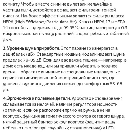
комнату. Чтобы вместе с ним не вылетали мельчайшие
частицы пыли, устройства оснащают фильтрами тонкой
очистки. Наиболее эффективными являются фильтры класса
HEPA (High Efficiency Particulate Air). Классы HEPA 13 и HEPA
14 способны задерживать до 99.95% частиц размером до 0.3
микрона, включая пыльцу растений, споры грибков и табачный
дым.
3. Уровень шума при работе.
Этот параметр измеряется в
децибелах (дБ). Стандартные мощные модели издают шум в
пределах 78–85 дБ. Если для вас важна тишина — например, в
доме есть младенец, или вы привыкли убирать в позднее
время — обратите внимание на специальные малошумные
серии с оптимизированной конструкцией двигателя, где
уровень звукового давления снижен до комфортных 55–68
дБ.
4. Эргономика и полезные детали.
Удобство использования
складывается из мелочей: наличие регулятора мощности
(отлично, если он расположен прямо на ручке, а не на
корпусе), функция автоматического смотра сетевого шнура,
мягкий защитный бампер вокруг корпуса (защитит вашу
мебель от сколов при случайных столкновениях) и LED-