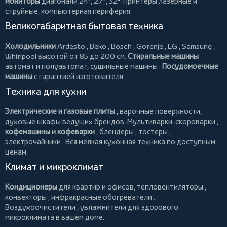
мониторы
диагонали 24", 27", 32".
Принтеры
лазерные и
струйные, компьютерная периферия.
Великогабаритная бытовая техника
Холодильники
Ardesto
,
Beko
,
Bosch
,
Gorenje
,
LG
,
Samsung
,
Whirlpool
высотой от 85 до 200 см.
Стиральные машины
автомат и полуавтомат,
сушильные машины
.
Посудомоечные
машины
с гарантией изготовителя.
Техника для кухни
Электрические и газовые плиты
, варочные поверхности,
духовые шкафы ведущих брендов.
Мультиварки-скороварки
,
кофемашины и кофеварки
,
блендеры
,
тостеры
,
электрочайники
. Вся мелкая кухонная техника по доступным
ценам.
Климат и микроклимат
Кондиционеры
для квартир и офисов,
тепловентиляторы
,
конвекторы
,
инфракрасные обогреватели
.
Воздухоочистители
, увлажнители для здорового
микроклимата в вашем доме.