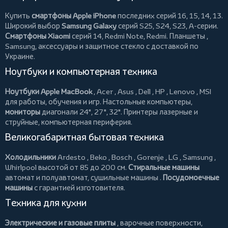
Купить
смартфоны Apple iPhone
последних серий 16, 15, 14, 13.
Широкий выбор
Samsung Galaxy
серий S25, S24, S23, A-серии.
Смартфоны Xiaomi
серий 14, Redmi Note, Redmi.
Планшеты
,
Samsung, аксессуары и
защитное стекло
с доставкой по
Украине.
Ноутбуки и компьютерная техника
Ноутбуки Apple MacBook
,
Acer
,
Asus
,
Dell
,
HP
,
Lenovo
,
MSI
для работы, обучения и игр. Настольные компьютеры,
мониторы
диагонали 24", 27", 32".
Принтеры
лазерные и
струйные, компьютерная периферия.
Великогабаритная бытовая техника
Холодильники
Ardesto
,
Beko
,
Bosch
,
Gorenje
,
LG
,
Samsung
,
Whirlpool
высотой от 85 до 200 см.
Стиральные машины
автомат и полуавтомат,
сушильные машины
.
Посудомоечные
машины
с гарантией изготовителя.
Техника для кухни
Электрические и газовые плиты
, варочные поверхности,