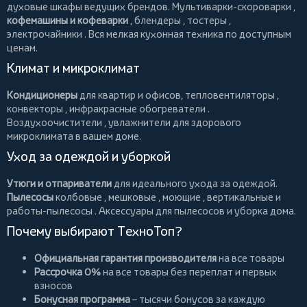
духовые шкафы ведущих брендов.
Мультиварки-скороварки
,
кофемашины и кофеварки
,
блендеры
,
тостеры
,
электрочайники
. Вся мелкая кухонная техника по доступным
ценам.
Климат и микроклимат
Кондиционеры
для квартир и офисов,
тепловентиляторы
,
конвекторы
,
инфракрасные обогреватели
.
Воздухоочистители
, увлажнители для здорового
микроклимата в вашем доме.
Уход за одеждой и уборкой
Утюги и отпариватели
для идеального ухода за одеждой.
Пылесосы
колбовые
,
мешковые
,
моющие
,
вертикальные
и
работы-пылесосы
. Аксессуары для пылесосов и уборка дома.
Почему выбирают ТехноТоп?
Официальная гарантия производителя
на все товары
Рассрочка 0%
на все товары без переплат и первых
взносов
Бонусная программа
– тысячи бонусов за каждую