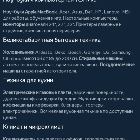
Ноутбуки Apple MacBook
,
Acer
,
Asus
,
Dell
,
HP
,
Lenovo
,
MSI
для работы, обучения и игр. Настольные компьютеры,
мониторы
диагонали 24", 27", 32".
Принтеры
лазерные и
струйные, компьютерная периферия.
Великогабаритная бытовая техника
Холодильники
Ardesto
,
Beko
,
Bosch
,
Gorenje
,
LG
,
Samsung
,
Whirlpool
высотой от 85 до 200 см.
Стиральные машины
автомат и полуавтомат,
сушильные машины
.
Посудомоечные
машины
с гарантией изготовителя.
Техника для кухни
Электрические и газовые плиты
, варочные поверхности,
духовые шкафы ведущих брендов.
Мультиварки-скороварки
,
кофемашины и кофеварки
,
блендеры
,
тостеры
,
электрочайники
. Вся мелкая кухонная техника по доступным
ценам.
Климат и микроклимат
Кондиционеры
для квартир и офисов,
тепловентиляторы
,