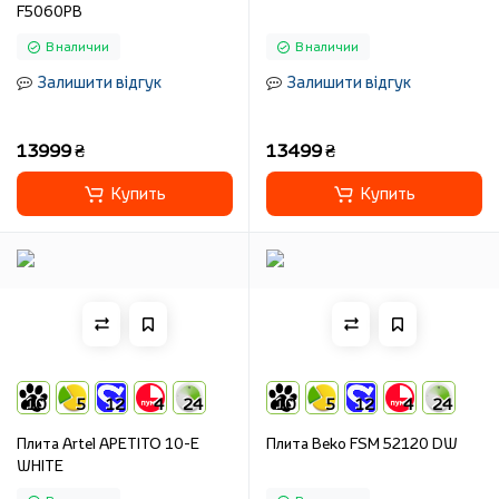
F5060PB
В наличии
В наличии
Залишити відгук
Залишити відгук
13999 ₴
13499 ₴
Купить
Купить
10
5
12
4
24
10
5
12
4
24
Плита Artel APETITO 10-E
Плита Beko FSM 52120 DW
WHITE