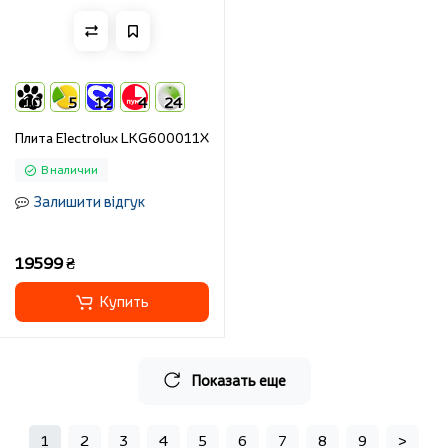
10
5
12
4
24
Плита Electrolux LKG600011X
В наличии
Залишити відгук
19599 ₴
Купить
Показать еще
1
2
3
4
5
6
7
8
9
>