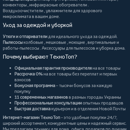
конвекторы
,
инфракрасные обогреватели
.
Воздухоочистители
, увлажнители для здорового
микроклимата в вашем доме.
Уход за одеждой и уборкой
Утюги и отпариватели
для идеального ухода за одеждой.
Пылесосы
колбовые
,
мешковые
,
моющие
,
вертикальные
и
работы-пылесосы
. Аксессуары для пылесосов и уборка дома.
Почему выбирают ТехноТоп?
Официальная гарантия производителя
на все товары
Рассрочка 0%
на все товары без переплат и первых
взносов
Бонусная программа
– тысячи бонусов за каждую
покупку
11 современных магазинов
в разных городах Украины
Профессиональные консультации
опытных продавцов
Быстрая доставка
курьером и в отделения Новой Почты
Интернет-магазин ТехноТоп
– это удобные покупки 24/7,
широкий ассортимент, конкурентные цены и надежный сервис.
Мы предлагаем
технику для дома
, офиса, подарков по лучшим