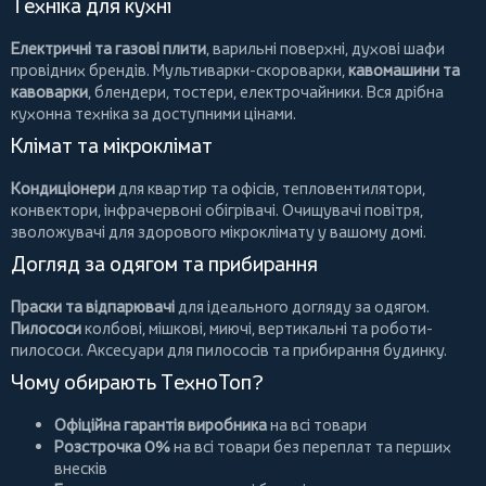
Техніка для кухні
Електричні та газові плити
, варильні поверхні, духові шафи
провідних брендів.
Мультиварки-скороварки
,
кавомашини та
кавоварки
,
блендери
,
тостери
,
електрочайники
. Вся дрібна
кухонна техніка за доступними цінами.
Клімат та мікроклімат
Кондиціонери
для квартир та офісів,
тепловентилятори
,
конвектори
,
інфрачервоні обігрівачі
.
Очищувачі повітря
,
зволожувачі для здорового мікроклімату у вашому домі.
Догляд за одягом та прибирання
Праски та відпарювачі
для ідеального догляду за одягом.
Пилососи
колбові
,
мішкові
,
миючі
,
вертикальні
та
роботи-
пилососи
. Аксесуари для пилососів та прибирання будинку.
Чому обирають ТехноТоп?
Офіційна гарантія виробника
на всі товари
Розстрочка 0%
на всі товари без переплат та перших
внесків