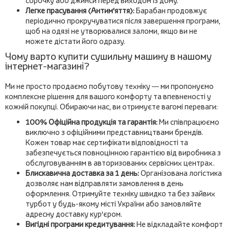
сорочку або джинси перед виходом із дому.
Легке прасування (Антим'яття):
Барабан продовжує
періодично прокручуватися після завершення програми,
щоб на одязі не утворювалися заломи, якщо ви не
можете дістати його одразу.
Чому варто купити сушильну машину в нашому
інтернет-магазині?
Ми не просто продаємо побутову техніку — ми пропонуємо
комплексне рішення для вашого комфорту та впевненості у
кожній покупці. Обираючи нас, ви отримуєте вагомі переваги:
100% Офіційна продукція та гарантія:
Ми співпрацюємо
виключно з офіційними представництвами брендів.
Кожен товар має сертифікати відповідності та
забезпечується повноцінною гарантією від виробника з
обслуговуванням в авторизованих сервісних центрах.
Блискавична доставка за 1 день:
Організована логістика
дозволяє нам відправляти замовлення в день
оформлення. Отримуйте техніку швидко та без зайвих
турбот у будь-якому місті України або замовляйте
адресну доставку кур'єром.
Вигідні програми кредитування:
Не відкладайте комфорт