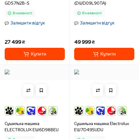
GDS7N2B-S
(DWD09L90TA)
В наявності
В наявності
Залишити відгук
Залишити відгук
27 499 ₴
49 999 ₴
Купити
Купити
10
5
12
4
24
10
5
12
4
24
Сушильна машина
Сушильна машина Electrolux
ELECTROLUX EW6D98BEU
EW7D495UDU