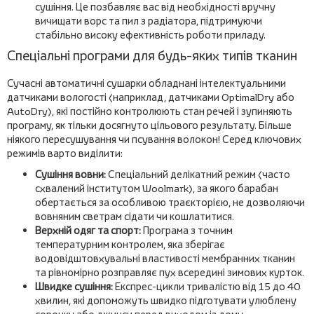
сушіння. Це позбавляє вас від необхідності вручну
вичищати ворс та пил з радіатора, підтримуючи
стабільно високу ефективність роботи приладу.
Спеціальні програми для будь-яких типів тканин
Сучасні автоматичні сушарки обладнані інтелектуальними
датчиками вологості (наприклад, датчиками OptimalDry або
AutoDry), які постійно контролюють стан речей і зупиняють
програму, як тільки досягнуто цільового результату. Більше
ніякого пересушування чи псування волокон! Серед ключових
режимів варто виділити:
Сушіння вовни:
Спеціальний делікатний режим (часто
схвалений інститутом Woolmark), за якого барабан
обертається за особливою траєкторією, не дозволяючи
вовняним светрам сідати чи кошлатитися.
Верхній одяг та спорт:
Програма з точним
температурним контролем, яка зберігає
водовідштовхувальні властивості мембранних тканин
та рівномірно розправляє пух всередині зимових курток.
Швидке сушіння:
Експрес-цикли тривалістю від 15 до 40
хвилин, які допоможуть швидко підготувати улюблену