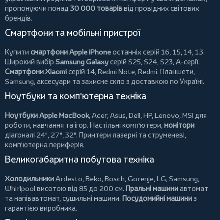
пропонуючи понад
30 000 товарів
від провідних світових
брендів.
Смартфони та мобільні пристрої
Купити
смартфони Apple iPhone
останніх серій 16, 15, 14, 13.
Широкий вибір
Samsung Galaxy
серій S25, S24, S23, A-серії.
Смартфони Xiaomi
серій 14, Redmi Note, Redmi.
Планшети
,
Samsung, аксесуари та
захисне скло
з доставкою по Україні.
Ноутбуки та комп'ютерна техніка
Ноутбуки Apple MacBook
,
Acer
,
Asus
,
Dell
,
HP
,
Lenovo
,
MSI
для
роботи, навчання та ігор. Настільні комп'ютери,
монітори
діагоналі 24", 27", 32".
Принтери
лазерні та струменеві,
комп'ютерна периферія.
Великогабаритна побутова техніка
Холодильники
Ardesto
,
Beko
,
Bosch
,
Gorenje
,
LG
,
Samsung
,
Whirlpool
висотою від 85 до 200 см.
Пральні машини
автомат
та напівавтомат,
сушильні машини
.
Посудомийні машини
з
гарантією виробника.