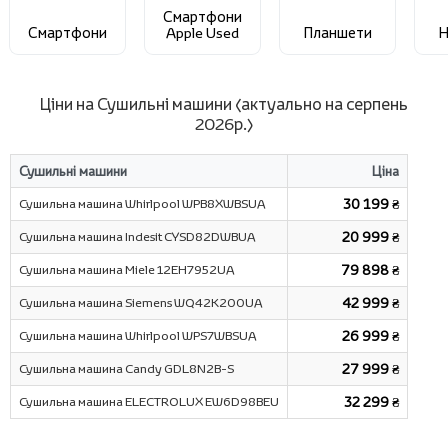
Смартфони
Смартфони
Apple Used
Планшети
Н
Ціни на Сушильні машини (актуально на серпень
2026р.)
Сушильні машини
Ціна
Сушильна машина Whirlpool WPB8XWBSUA
30 199 ₴
Сушильна машина Indesit CYSD82DWBUA
20 999 ₴
Сушильна машина Miele 12EH7952UA
79 898 ₴
Сушильна машина Siemens WQ42K200UA
42 999 ₴
Сушильна машина Whirlpool WPS7WBSUA
26 999 ₴
Сушильна машина Candy GDL8N2B-S
27 999 ₴
Сушильна машина ELECTROLUX EW6D98BEU
32 299 ₴