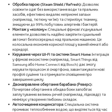
Обробка парою (Steam Shield / Refresh):
Дозволяє
освіжити одяг без використання води та пральних
засобів, ефективно видаляє неприємні запахи
(наприклад, тютюну чи їжі) та стерилізує тканину,
знищуючи до 99% побутових алергенів і бактерій.
Монтаж у «колону»:
Спеціальні фірмові з'єднувальні
елементи дозволяють надійно закріпити сушильний
автомат безпосередньо над пральною машиною. Це
колосальна економія корисної площі у ванній кімнаті або
коридорі.
Керування через Wi-Fi та системи Smart Home:
Інтеграція
у фірмові екосистеми (наприклад, SmartThings від
Samsung або Home Connect від Bosch) дає змогу
керувати процесом зі смартфона, завантажувати нові
профілі сушіння та отримувати сповіщення про
завершення циклу.
Двонаправлене обертання барабана (Реверс):
Почергове обертання в обидва боки запобігає
заплутуванню великих речей (наприклад, підковдр) та
мінімізує утворення глибоких складок.
Автоочищення конденсатора:
Спеціальна система
промиває теплообмінник водою, що виділяється під час