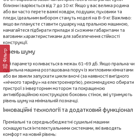
білизни і варіюється від 7 до 10 кг. Якщо у вас велика родина
або ви часто перете важкі ковдри, подушки, пуховики та
пледи, ідеальним вибором стануть моделі на 8–9 кг. Важливо:
якщо ви плануєте ставити сушарку над пральною машиною,
намагайтеся підбирати прилади зі схожими габаритами та
ваговими характеристиками для забезпечення стійкості
конструкції.
Рівень шуму
Фільтр
Цей параметр коливається в межах 61–69 дБ. Якщо пральна чи
сушильна машина розташована поруч із житловими кімнатами
або ви звикли запускати цикли вночі (за наявності вигідного
«нічного тарифу» на електроенергію), рекомендуємо обирати
пристрої з інверторним мотором та покращеною
антивібраційною конструкцією бокових стінок, які утримують
рівень шуму на мінімальній позначці.
Інноваційні технології та додатковий функціонал
Преміальні та середньобюджетні сушильні машини
оснащуються інтелектуальними системами, які виводять
комфорт на новий рівень: