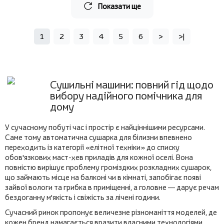
Показати ще
1
2
3
4
5
6
>
>|
Сушильні машини: повний гід щодо
вибору надійного помічника для
дому
У сучасному побуті час і простір є найціннішими ресурсами.
Саме тому автоматична сушарка для білизни впевнено
переходить із категорії «елітної техніки» до списку
обов'язкових маст-хев приладів для кожної оселі. Вона
повністю вирішує проблему громіздких розкладних сушарок,
що займають місце на балконі чи в кімнаті, запобігає появі
зайвої вологи та грибка в приміщенні, а головне — дарує речам
бездоганну м'якість і свіжість за лічені години.
Сучасний ринок пропонує величезне різноманіття моделей, де
кожен бренд намагається вразити власними технологіями.