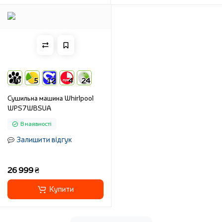
10
5
12
4
24
Сушильна машина Whirlpool
WPS7WBSUA
В наявності
Залишити відгук
26 999 ₴
Купити