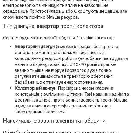
електроенергію та мінімізують вплив на навколишнє
середовище. Пристрої класів B або C коштують дешевше, але
споживають помітно більше ресурсів.
Тип двигуна: інвертор проти колектора
Серцем будь-якої великої побутової техніки є її мотор:
Інверторний двигун (Inverter):
Працює без щіток за
допомогою магнітного поля. Він вирізняється
колосальним ресурсом роботи (виробники часто дають
на нього окрему гарантію до 10-20 років), працює
значно тихіше, не вібрує і дозволяє дуже точно
регулювати швидкість та траєкторію обертання
барабана, що оптимізує енергоспоживання.
Колекторний двигун:
Перевірена часом класична
конструкція із вугільними щітками. Такі машини надійні та
доступні за ціною, проте вони створюють трохи більше
шуму та є менш енергоефективними порівняно з
інверторними аналогами.
Максимальне завантаження та габарити
Об'єм барабана зазвичай вимірюється в кілограмах сухої