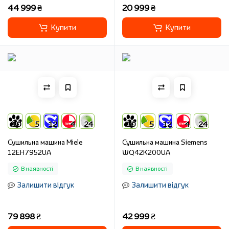
44 999 ₴
20 999 ₴
Купити
Купити
10
5
12
4
24
10
5
12
4
24
Сушильна машина Miele
Сушильна машина Siemens
12EH7952UA
WQ42K200UA
В наявності
В наявності
Залишити відгук
Залишити відгук
79 898 ₴
42 999 ₴