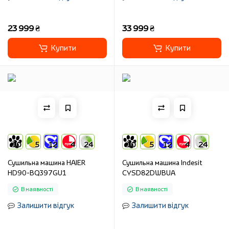
23 999 ₴
33 999 ₴
Купити
Купити
10
5
12
4
24
10
5
12
4
24
Сушильна машина HAIER
Сушильна машина Indesit
HD90-BQ397GU1
CYSD82DWBUA
В наявності
В наявності
Залишити відгук
Залишити відгук