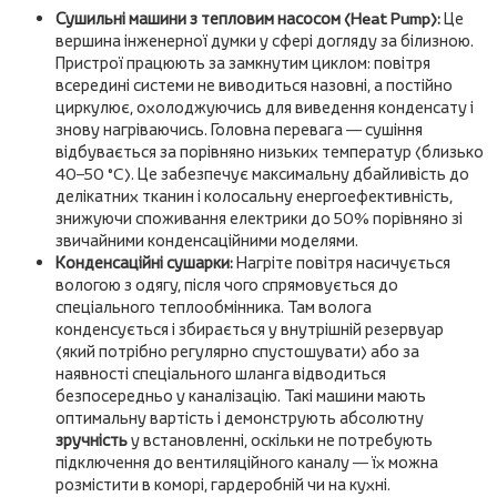
Сушильні машини з тепловим насосом (Heat Pump):
Це
вершина інженерної думки у сфері догляду за білизною.
Пристрої працюють за замкнутим циклом: повітря
всередині системи не виводиться назовні, а постійно
циркулює, охолоджуючись для виведення конденсату і
знову нагріваючись. Головна перевага — сушіння
відбувається за порівняно низьких температур (близько
40–50 °C). Це забезпечує максимальну дбайливість до
делікатних тканин і колосальну енергоефективність,
знижуючи споживання електрики до 50% порівняно зі
звичайними конденсаційними моделями.
Конденсаційні сушарки:
Нагріте повітря насичується
вологою з одягу, після чого спрямовується до
спеціального теплообмінника. Там волога
конденсується і збирається у внутрішній резервуар
(який потрібно регулярно спустошувати) або за
наявності спеціального шланга відводиться
безпосередньо у каналізацію. Такі машини мають
оптимальну вартість і демонструють абсолютну
зручність
у встановленні, оскільки не потребують
підключення до вентиляційного каналу — їх можна
розмістити в коморі, гардеробній чи на кухні.