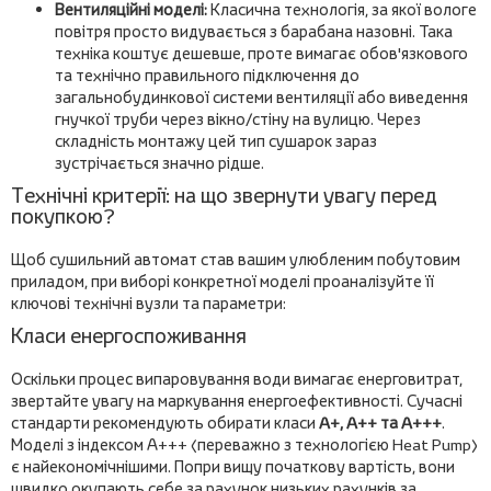
Вентиляційні моделі:
Класична технологія, за якої вологе
повітря просто видувається з барабана назовні. Така
техніка коштує дешевше, проте вимагає обов'язкового
та технічно правильного підключення до
загальнобудинкової системи вентиляції або виведення
гнучкої труби через вікно/стіну на вулицю. Через
складність монтажу цей тип сушарок зараз
зустрічається значно рідше.
Технічні критерії: на що звернути увагу перед
покупкою?
Щоб сушильний автомат став вашим улюбленим побутовим
приладом, при виборі конкретної моделі проаналізуйте її
ключові технічні вузли та параметри:
Класи енергоспоживання
Оскільки процес випаровування води вимагає енерговитрат,
звертайте увагу на маркування енергоефективності. Сучасні
стандарти рекомендують обирати класи
A+, A++ та A+++
.
Моделі з індексом А+++ (переважно з технологією Heat Pump)
є найекономічнішими. Попри вищу початкову вартість, вони
швидко окупають себе за рахунок низьких рахунків за