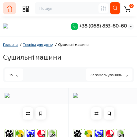
0
+38 (068) 853-60-60
Головна
Техніка для дому
Сушильні машини
Сушильні машини
15
За замовчуванням
10
5
12
4
24
10
5
12
4
24