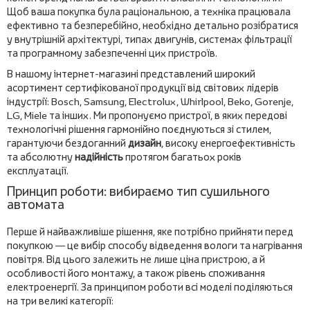
Щоб ваша покупка була раціональною, а техніка працювала
ефективно та безперебійно, необхідно детально розібратися
у внутрішній архітектурі, типах двигунів, системах фільтрації
та програмному забезпеченні цих пристроїв.
В нашому інтернет-магазині представлений широкий
асортимент сертифікованої продукції від світових лідерів
індустрії: Bosch, Samsung, Electrolux, Whirlpool, Beko, Gorenje,
LG, Miele та інших. Ми пропонуємо пристрої, в яких передові
технологічні рішення гармонійно поєднуються зі стилем,
гарантуючи бездоганний
дизайн
, високу енергоефективність
та абсолютну
надійність
протягом багатьох років
експлуатації.
Принцип роботи: вибираємо тип сушильного
автомата
Перше й найважливіше рішення, яке потрібно прийняти перед
покупкою — це вибір способу відведення вологи та нагрівання
повітря. Від цього залежить не лише ціна пристрою, а й
особливості його монтажу, а також рівень споживання
електроенергії. За принципом роботи всі моделі поділяються
на три великі категорії: