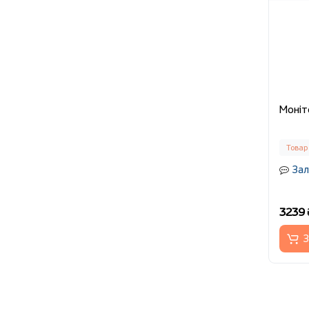
Моніт
Товар
Зал
3239 
З