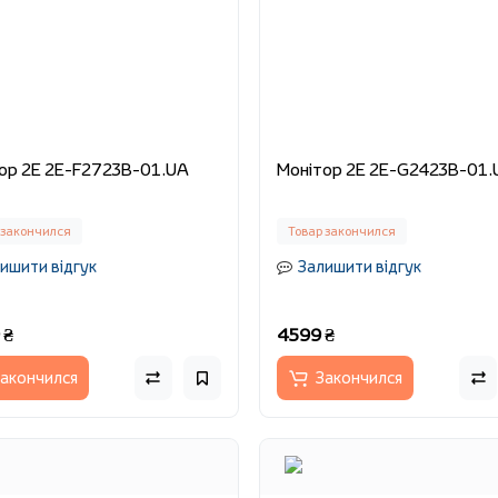
Монітор 2E 2E-F2723B-01.UA
Монітор 2E 2E-G2423B-0
 закончился
Товар закончился
ишити відгук
Залишити відгук
 ₴
4599 ₴
акончился
Закончился