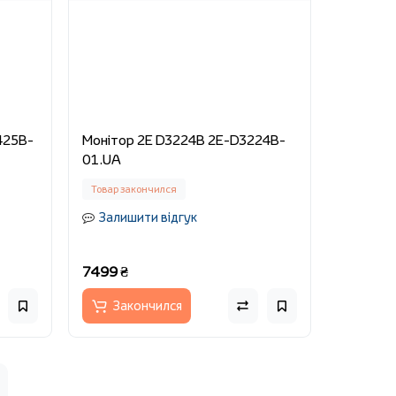
425B-
Монітор 2E D3224B 2E-D3224B-
01.UA
Товар закончился
Залишити відгук
7499 ₴
Закончился