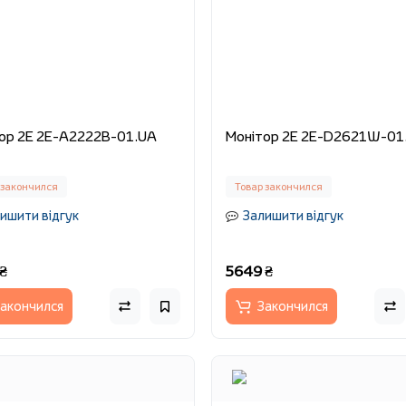
Монітор 2E 2E-A2222B-01.UA
Монітор 2E 2E-D2621W-
 закончился
Товар закончился
ишити відгук
Залишити відгук
₴
5649 ₴
акончился
Закончился