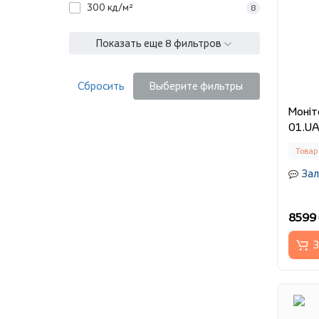
300 кд/м²
8
Показать еще 8 фильтров
Сбросить
Выберите фильтры
Монітор 2E L32
01.U
Товар
Зал
8599 
З