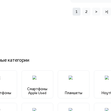
1
2
>
>|
ные категории
Смартфоны
ртфоны
Apple Used
Планшеты
Ноут