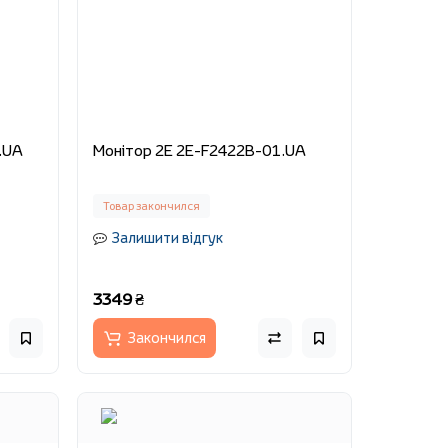
01.UA
Монітор 2E 2E-F2422B-01.UA
Товар закончился
Залишити відгук
3349 ₴
Закончился