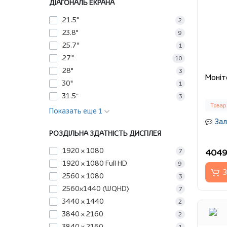
ДІАГОНАЛЬ ЕКРАНА
21.5"
2
23.8"
9
25.7"
1
27"
10
28"
3
30"
1
31.5″
3
Товар
Показать еще 1
Зал
РОЗДІЛЬНА ЗДАТНІСТЬ ДИСПЛЕЯ
1920 x 1080
4049
7
1920 x 1080 Full HD
9
З
2560 x 1080
3
2560x1440 (WQHD)
7
3440 x 1440
2
3840 x 2160
2
3840 х 2160