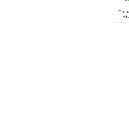
Стир
ма