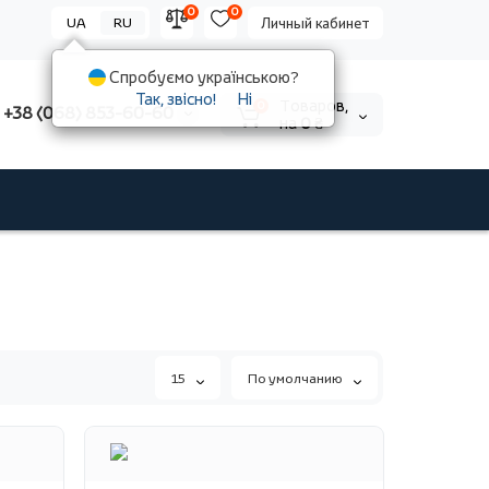
0
0
UA
RU
Личный кабинет
Спробуємо українською?
Так, звісно!
Ні
Tоваров,
0
+38 (068) 853-60-60
на
0 ₴
15
По умолчанию