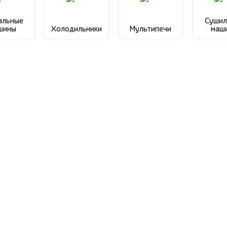
альные
Сушил
шины
Холодильники
Мультипечи
маш