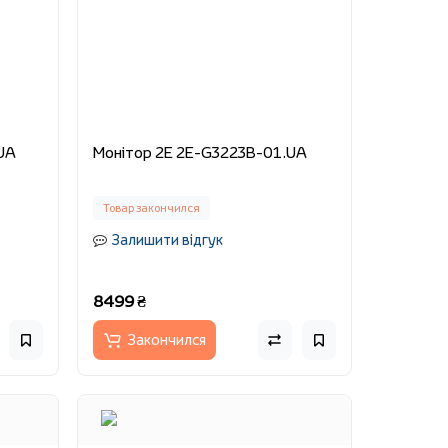
1.UA
Монітор 2E 2E-G3223B-01.UA
Товар закончился
Залишити відгук
8499 ₴
Закончился