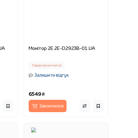
UA
Монітор 2E 2E-D2923B-01.UA
Товар закончился
Залишити відгук
6549 ₴
Закончился