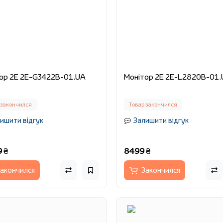
Монітор 2E 2E-G3422B-01.UA
Монітор 2E 2E-L2820B-0
 закончился
Товар закончился
ишити відгук
Залишити відгук
 ₴
8499 ₴
акончился
Закончился