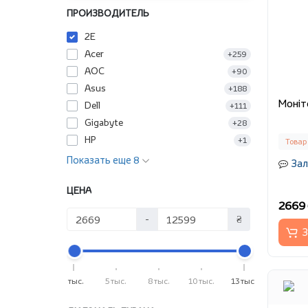
ПРОИЗВОДИТЕЛЬ
2E
Acer
+259
AOC
+90
Asus
+188
Dell
+111
Gigabyte
+28
HP
+1
Товар
Показать еще 8
Зал
ЦЕНА
2669 
-
₴
З
3 тыс.
5 тыс.
8 тыс.
10 тыс.
13 тыс.