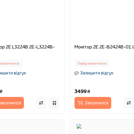
24B 2E-L3224B-
Монітор 2E 2E-B2424B-01.
A
 закончился
Товар закончился
ишити відгук
Залишити відгук
₴
3499 ₴
акончился
Закончился