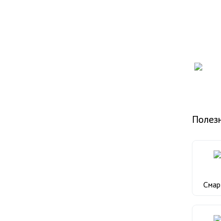
Полез
Сма