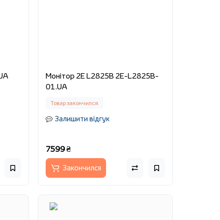
1.UA
Монітор 2E L2825B 2E-L2825B-
01.UA
Товар закончился
Залишити відгук
7599 ₴
Закончился