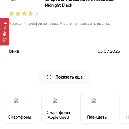
Midnight Black
Хороший телефон за гроші. Xiaomi не підводить якістю.
Фильтр
Ірина
05.07.2025
Показать еще
Смартфоны
Смартфоны
Apple Used
Планшеты
Н