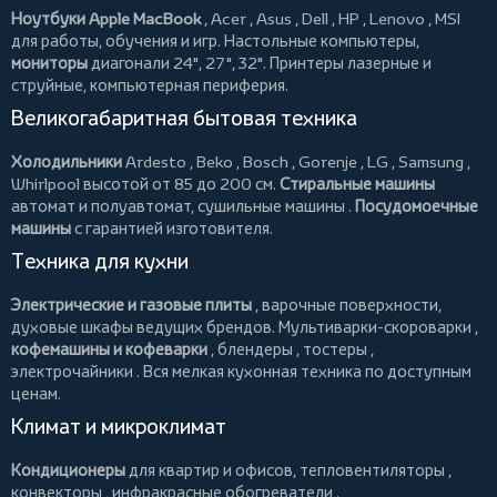
Ноутбуки Apple MacBook
,
Acer
,
Asus
,
Dell
,
HP
,
Lenovo
,
MSI
для работы, обучения и игр. Настольные компьютеры,
мониторы
диагонали 24", 27", 32".
Принтеры
лазерные и
струйные, компьютерная периферия.
Великогабаритная бытовая техника
Холодильники
Ardesto
,
Beko
,
Bosch
,
Gorenje
,
LG
,
Samsung
,
Whirlpool
высотой от 85 до 200 см.
Стиральные машины
автомат и полуавтомат,
сушильные машины
.
Посудомоечные
машины
с гарантией изготовителя.
Техника для кухни
Электрические и газовые плиты
, варочные поверхности,
духовые шкафы ведущих брендов.
Мультиварки-скороварки
,
кофемашины и кофеварки
,
блендеры
,
тостеры
,
электрочайники
. Вся мелкая кухонная техника по доступным
ценам.
Климат и микроклимат
Кондиционеры
для квартир и офисов,
тепловентиляторы
,
конвекторы
,
инфракрасные обогреватели
.