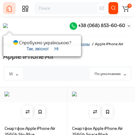
0
+38 (068) 853-60-60
Спробуємо українською?
Главная
Смартфоны и планшеты
Смартфоны
Apple iPhone Air
Так, звісно!
Ні
Apple iPhone Air
15
По умолчанию
Смартфон Apple iPhone Air
Смартфон Apple iPhone Air
256Gb Sky Blue
256Gb Space Black