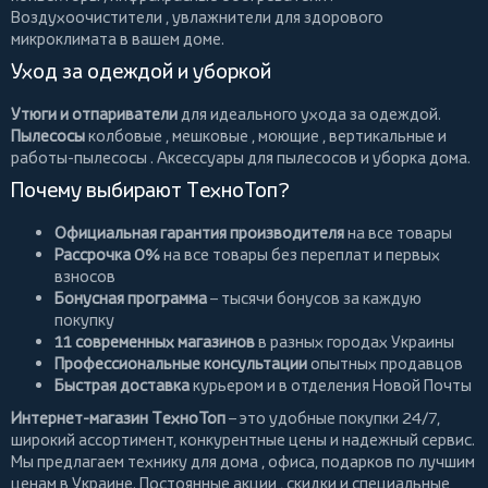
Воздухоочистители
, увлажнители для здорового
микроклимата в вашем доме.
Уход за одеждой и уборкой
Утюги и отпариватели
для идеального ухода за одеждой.
Пылесосы
колбовые
,
мешковые
,
моющие
,
вертикальные
и
работы-пылесосы
. Аксессуары для пылесосов и уборка дома.
Почему выбирают ТехноТоп?
Официальная гарантия производителя
на все товары
Рассрочка 0%
на все товары без переплат и первых
взносов
Бонусная программа
– тысячи бонусов за каждую
покупку
11 современных магазинов
в разных городах Украины
Профессиональные консультации
опытных продавцов
Быстрая доставка
курьером и в отделения Новой Почты
Интернет-магазин ТехноТоп
– это удобные покупки 24/7,
широкий ассортимент, конкурентные цены и надежный сервис.
Мы предлагаем
технику для дома
, офиса, подарков по лучшим
ценам в Украине. Постоянные
акции
, скидки и специальные