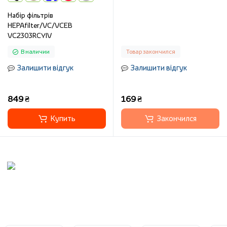
Набір фільтрів
HEPAfilter/VC/VCEB
VC2303RCYIV
В наличии
Товар закончился
Залишити відгук
Залишити відгук
849 ₴
169 ₴
Купить
Закончился