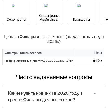
Смартфоны
Смартфоны
Apple Used
Планшеты
Н
Цены на Фильтры для пылесосов (актуально на август
2026г.)
Фильтры для пылесосов
Цена
Набір фільтрів HEPAfilter/VC/VCEB VC2303RCYIV
849 ₴
Часто задаваемые вопросы
Какие купить новинки в 2026 году в
группе Фильтры для пылесосов?