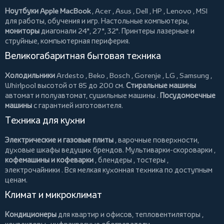
Ноутбуки Apple MacBook
,
Acer
,
Asus
,
Dell
,
HP
,
Lenovo
,
MSI
для работы, обучения и игр. Настольные компьютеры,
мониторы
диагонали 24", 27", 32".
Принтеры
лазерные и
струйные, компьютерная периферия.
Великогабаритная бытовая техника
Холодильники
Ardesto
,
Beko
,
Bosch
,
Gorenje
,
LG
,
Samsung
,
Whirlpool
высотой от 85 до 200 см.
Стиральные машины
автомат и полуавтомат,
сушильные машины
.
Посудомоечные
машины
с гарантией изготовителя.
Техника для кухни
Электрические и газовые плиты
, варочные поверхности,
духовые шкафы ведущих брендов.
Мультиварки-скороварки
,
кофемашины и кофеварки
,
блендеры
,
тостеры
,
электрочайники
. Вся мелкая кухонная техника по доступным
ценам.
Климат и микроклимат
Кондиционеры
для квартир и офисов,
тепловентиляторы
,