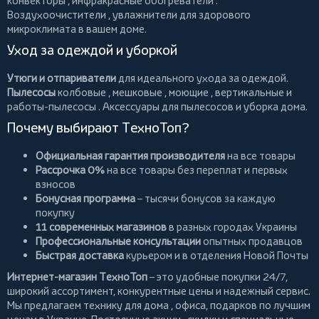
конвекторы
,
инфракрасные обогреватели
.
Воздухоочистители
, увлажнители для здорового
микроклимата в вашем доме.
Уход за одеждой и уборкой
Утюги и отпариватели
для идеального ухода за одеждой.
Пылесосы
колбовые
,
мешковые
,
моющие
,
вертикальные
и
работы-пылесосы
. Аксессуары для пылесосов и уборка дома.
Почему выбирают ТехноТоп?
Официальная гарантия производителя
на все товары
Рассрочка 0%
на все товары без переплат и первых
взносов
Бонусная программа
– тысячи бонусов за каждую
покупку
11 современных магазинов
в разных городах Украины
Профессиональные консультации
опытных продавцов
Быстрая доставка
курьером и в отделения Новой Почты
Интернет-магазин ТехноТоп
– это удобные покупки 24/7,
широкий ассортимент, конкурентные цены и надежный сервис.
Мы предлагаем
технику для дома
, офиса, подарков по лучшим