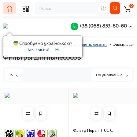
0
+38 (068) 853-60-60
Спробуємо українською?
Главная
Техника для дома
Аксессуары для пылесосов
Фильтры для
Так, звісно!
Ні
Фильтры для пылесосов
15
По умолчанию
Фільтр Hepa TT 01 C
10
5
12
4
24