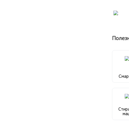
Полез
Сма
Стир
ма