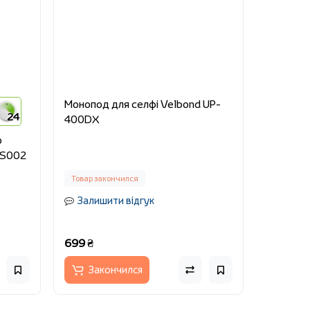
Монопод для селфі Velbond UP-
24
400DX
o
SS002
Товар закончился
Залишити відгук
699 ₴
Закончился