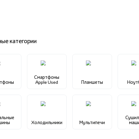
ные категории
Смартфоны
ртфоны
Apple Used
Планшеты
Ноут
альные
Сушил
шины
Холодильники
Мультипечи
маш