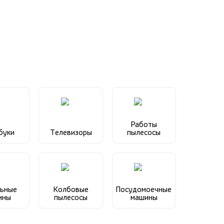
Работы
буки
Телевизоры
пылесосы
ьные
Колбовые
Посудомоечные
ины
пылесосы
машины