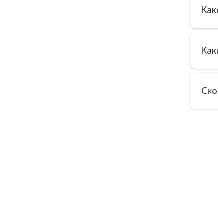
Как
Как
Ско