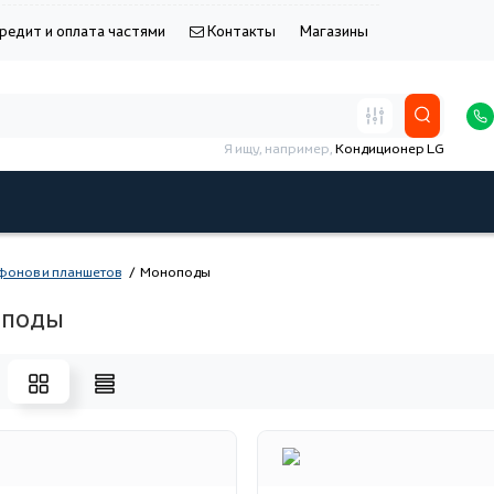
редит и оплата частями
Контакты
Магазины
Я ищу, например,
Кондиционер LG
фонов и планшетов
Моноподы
поды