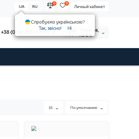
0
0
UA
RU
Личный кабинет
Спробуємо українською?
Так, звісно!
Ні
Tоваров,
0
+38 (068) 853-60-60
на
0 ₴
15
По умолчанию