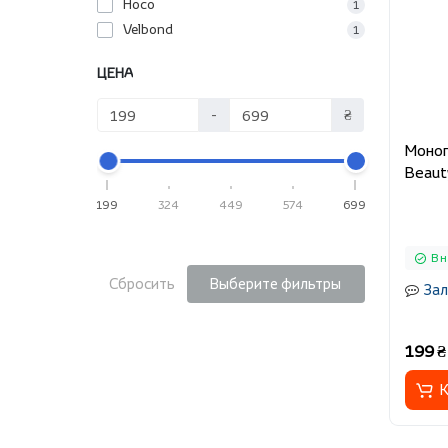
Hoco
1
Velbond
1
ЦЕНА
-
₴
Моноп
Beauty
199
324
449
574
699
В 
Сбросить
Выберите фильтры
Зал
199 ₴
К