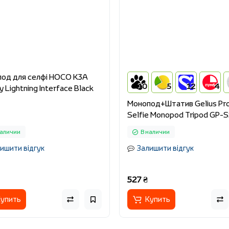
од для селфі HOCO K3A
10
5
12
4
 Lightning Interface Black
Монопод+Штатив Gelius Pr
Selfie Monopod Tripod GP-
наличии
В наличии
ишити відгук
Залишити відгук
527 ₴
упить
Купить