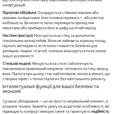
конфігурацій:
Підлогові обігрівачі.
Оснащуються стійкими ніжками або
ніжками-коліщатками. Їхня головна перевага — абсолютна
мобільність. Ви можете легко переміщати прилад між
кімнатами або прибирати його в шафу на літній період.
Настінні пристрої.
Монтуються на стіну за допомогою
спеціальних кронштейнів. Вони не займають корисну площу
підлоги, виглядають естетично і повністю безпечні для
домашніх тварин та дітей, оскільки знаходяться поза зоною
їхньої досяжності.
Стельові моделі.
Фіксуються на стелі і забезпечують
максимально правильний напрямок теплового потоку зверху
вниз. Підлога при цьому стає найтеплішою зоною в кімнаті, що
створює ефект «теплої підлоги» без капітального ремонту.
Інтелектуальні функції для вашої безпеки та
економії
Сучасне обладнання — це не просто нагрівальний елемент, а
розумна техніка. Зверніть увагу на додаткові особливості, які
підвищують комфорт використання та гарантують
надійність