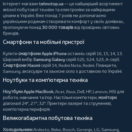
Інтернет-магазин
tehnotop.ua
— це найширший асортимент
якісної побутової техніки та електроніки за найкращими
цінами в Україні. Вже понад 7 років ми допомагаємо
українським родинам створювати комфорт у своїх домівках,
пропонуючи понад
30 000 товарів
від провідних світових
брендів.
Смартфони та мобільні пристрої
Купити
смартфони Apple iPhone
останніх серій 16, 15, 14, 13.
Широкий вибір
Samsung Galaxy
серій S25, S24, S23, A-серії.
Смартфони Xiaomi
серій 14, Redmi Note, Redmi.
Планшети
,
Samsung, аксесуари та
захисне скло
з доставкою по Україні.
Ноутбуки та комп'ютерна техніка
Ноутбуки Apple MacBook
,
Acer
,
Asus
,
Dell
,
HP
,
Lenovo
,
MSI
для
роботи, навчання та ігор. Настільні комп'ютери,
монітори
діагоналі 24", 27", 32".
Принтери
лазерні та струменеві,
комп'ютерна периферія.
Великогабаритна побутова техніка
Холодильники
Ardesto
,
Beko
,
Bosch
,
Gorenje
,
LG
,
Samsung
,