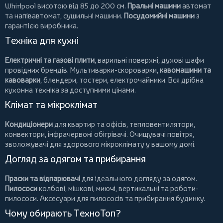
Whirlpool
висотою від 85 до 200 см.
Пральні машини
автомат
та напівавтомат,
сушильні машини
.
Посудомийні машини
з
гарантією виробника.
Техніка для кухні
Електричні та газові плити
, варильні поверхні, духові шафи
провідних брендів.
Мультиварки-скороварки
,
кавомашини та
кавоварки
,
блендери
,
тостери
,
електрочайники
. Вся дрібна
кухонна техніка за доступними цінами.
Клімат та мікроклімат
Кондиціонери
для квартир та офісів,
тепловентилятори
,
конвектори
,
інфрачервоні обігрівачі
.
Очищувачі повітря
,
зволожувачі для здорового мікроклімату у вашому домі.
Догляд за одягом та прибирання
Праски та відпарювачі
для ідеального догляду за одягом.
Пилососи
колбові
,
мішкові
,
миючі
,
вертикальні
та
роботи-
пилососи
. Аксесуари для пилососів та прибирання будинку.
Чому обирають ТехноТоп?