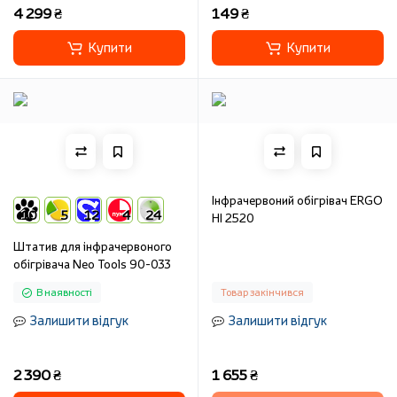
4 299 ₴
149 ₴
Купити
Купити
Інфрачервоний обігрівач ERGO
10
5
12
4
24
HI 2520
Штатив для інфрачервоного
обігрівача Neo Tools 90-033
В наявності
Товар закінчився
Залишити відгук
Залишити відгук
2 390 ₴
1 655 ₴