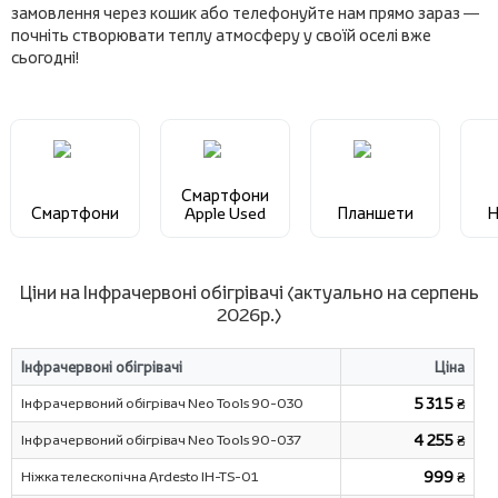
замовлення через кошик або телефонуйте нам прямо зараз —
почніть створювати теплу атмосферу у своїй оселі вже
сьогодні!
Смартфони
Смартфони
Apple Used
Планшети
Н
Ціни на Інфрачервоні обігрівачі (актуально на серпень
2026р.)
Інфрачервоні обігрівачі
Ціна
Інфрачервоний обігрівач Neo Tools 90-030
5 315 ₴
Інфрачервоний обігрівач Neo Tools 90-037
4 255 ₴
Ніжка телескопічна Ardesto IH-TS-01
999 ₴