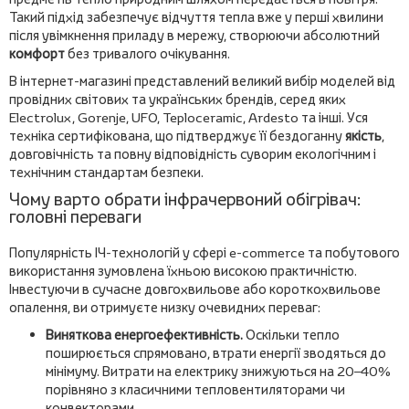
Такий підхід забезпечує відчуття тепла вже у перші хвилини
після увімкнення приладу в мережу, створюючи абсолютний
комфорт
без тривалого очікування.
В інтернет-магазині представлений великий вибір моделей від
провідних світових та українських брендів, серед яких
Electrolux, Gorenje, UFO, Teploceramic, Ardesto та інші. Уся
техніка сертифікована, що підтверджує її бездоганну
якість
,
довговічність та повну відповідність суворим екологічним і
технічним стандартам безпеки.
Чому варто обрати інфрачервоний обігрівач:
головні переваги
Популярність ІЧ-технологій у сфері e-commerce та побутового
використання зумовлена їхньою високою практичністю.
Інвестуючи в сучасне довгохвильове або короткохвильове
опалення, ви отримуєте низку очевидних переваг:
Виняткова енергоефективність.
Оскільки тепло
поширюється спрямовано, втрати енергії зводяться до
мінімуму. Витрати на електрику знижуються на 20–40%
порівняно з класичними тепловентиляторами чи
конвекторами.