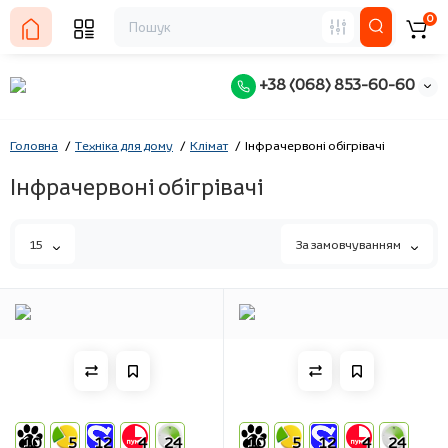
0
+38 (068) 853-60-60
Головна
Техніка для дому
Клімат
Інфрачервоні обігрівачі
Інфрачервоні обігрівачі
15
За замовчуванням
10
5
12
4
24
10
5
12
4
24