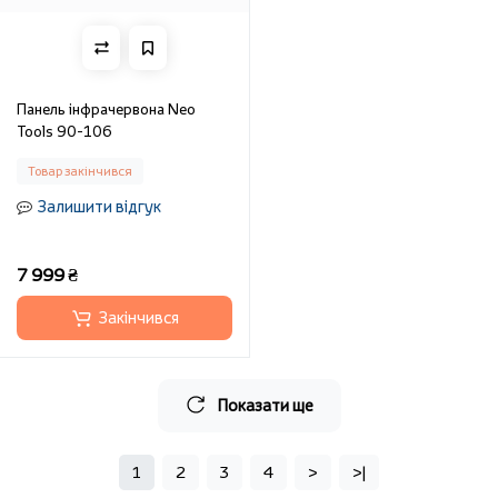
Панель інфрачервона Neo
Tools 90-106
Товар закінчився
Залишити відгук
7 999 ₴
Закінчився
Показати ще
1
2
3
4
>
>|