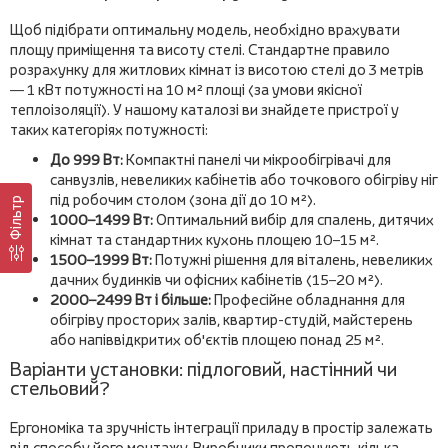
Щоб підібрати оптимальну модель, необхідно врахувати
площу приміщення та висоту стелі. Стандартне правило
розрахунку для житлових кімнат із висотою стелі до 3 метрів
— 1 кВт потужності на 10 м² площі (за умови якісної
теплоізоляції). У нашому каталозі ви знайдете пристрої у
таких категоріях потужності:
До 999 Вт:
Компактні панелі чи мікрообігрівачі для
санвузлів, невеликих кабінетів або точкового обігріву ніг
під робочим столом (зона дії до 10 м²).
Фільтр
1000–1499 Вт:
Оптимальний вибір для спалень, дитячих
кімнат та стандартних кухонь площею 10–15 м².
1500–1999 Вт:
Потужні рішення для віталень, невеликих
дачних будинків чи офісних кабінетів (15–20 м²).
2000–2499 Вт і більше:
Професійне обладнання для
обігріву просторих залів, квартир-студій, майстерень
або напіввідкритих об'єктів площею понад 25 м².
Варіанти установки: підлоговий, настінний чи
стельовий?
Ергономіка та зручність інтеграції приладу в простір залежать
від способу його монтажу. Виробники пропонують кілька