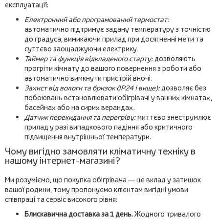
експлуатації:
Електронний або програмований термостат:
автоматично підтримує задану температуру з точністю
до градуса, вимикаючи прилад при досягненні мети та
суттєво заощаджуючи електрику.
Таймер та функція відкладеного старту:
дозволяють
прогріти кімнату до вашого повернення з роботи або
автоматично вимкнути пристрій вночі.
Захист від вологи та бризок (IP24 і вище):
дозволяє без
побоювань встановлювати обігрівачі у ванних кімнатах,
басейнах або на сирих верандах.
Датчик перекидання та перегріву:
миттєво знеструмлює
прилад у разі випадкового падіння або критичного
підвищення внутрішньої температури.
Чому вигідно замовляти кліматичну техніку в
нашому інтернет-магазині?
Ми розуміємо, що покупка обігрівача — це вклад у затишок
вашої родини, тому пропонуємо клієнтам вигідні умови
співпраці та сервіс високого рівня:
Блискавична доставка за 1 день.
Жодного тривалого