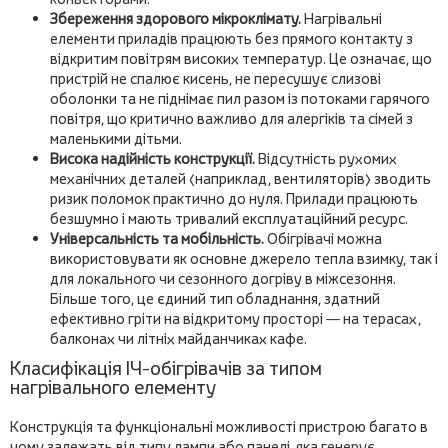
Збереження здорового мікроклімату.
Нагрівальні
елементи приладів працюють без прямого контакту з
відкритим повітрям високих температур. Це означає, що
пристрій не спалює кисень, не пересушує слизові
оболонки та не піднімає пил разом із потоками гарячого
повітря, що критично важливо для алергіків та сімей з
маленькими дітьми.
Висока надійність конструкції.
Відсутність рухомих
механічних деталей (наприклад, вентиляторів) зводить
ризик поломок практично до нуля. Прилади працюють
безшумно і мають тривалий експлуатаційний ресурс.
Універсальність та мобільність.
Обігрівачі можна
використовувати як основне джерело тепла взимку, так і
для локального чи сезонного догріву в міжсезоння.
Більше того, це єдиний тип обладнання, здатний
ефективно гріти на відкритому просторі — на терасах,
балконах чи літніх майданчиках кафе.
Класифікація ІЧ-обігрівачів за типом
нагрівального елементу
Конструкція та функціональні можливості пристрою багато в
чому залежать від типу лампи або панелі, яка генерує