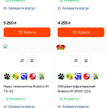
В наявності
В наявності
Залишити відгук
Залишити відгук
5 250 ₴
4 255 ₴
Купити
Купити
10
5
12
4
24
10
5
12
4
24
Ніжка телескопічна Ardesto IH-
Обігрівач інфрачервоний
TS-01
Ardesto IH-3000-Q1S
В наявності
В наявності
Залишити відгук
Залишити відгук