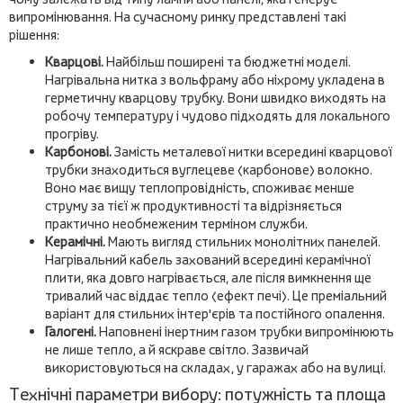
випромінювання. На сучасному ринку представлені такі
рішення:
Кварцові.
Найбільш поширені та бюджетні моделі.
Нагрівальна нитка з вольфраму або ніхрому укладена в
герметичну кварцову трубку. Вони швидко виходять на
робочу температуру і чудово підходять для локального
прогріву.
Карбонові.
Замість металевої нитки всередині кварцової
трубки знаходиться вуглецеве (карбонове) волокно.
Воно має вищу теплопровідність, споживає менше
струму за тієї ж продуктивності та відрізняється
практично необмеженим терміном служби.
Керамічні.
Мають вигляд стильних монолітних панелей.
Нагрівальний кабель захований всередині керамічної
плити, яка довго нагрівається, але після вимкнення ще
тривалий час віддає тепло (ефект печі). Це преміальний
варіант для стильних інтер'єрів та постійного опалення.
Галогені.
Наповнені інертним газом трубки випромінюють
не лише тепло, а й яскраве світло. Зазвичай
використовуються на складах, у гаражах або на вулиці.
Технічні параметри вибору: потужність та площа