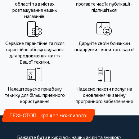
області та в містах
прогавте час їх публікації -
розташування наших
підпишіться!
магазинів.
Сервісне гарантійне та після
Даруйте своїм близьким
гарантійне обслуговування
подарунки - вони того варті!
для продовження життя
Вашої техніки.
Налаштовуємо придбану
Надаємо пакети послуг на
техніку для більш приємного
оновлення чи заміну
користування
програмного забезпечення
ТЕХНОТОП - краще з можливого!
Бажаєте бути в курсі всіх наших акцій та знижок?