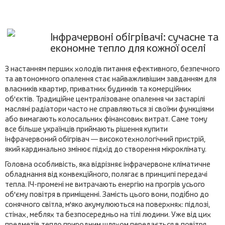
Інфрачервоні обігрівачі: сучасне та
економне тепло для кожної оселі
З настанням перших холодів питання ефективного, безпечного
та автономного опалення стає найважливішим завданням для
власників квартир, приватних будинків та комерційних
об'єктів. Традиційне централізоване опалення чи застарілі
масляні радіатори часто не справляються зі своїми функціями
або вимагають колосальних фінансових витрат. Саме тому
все більше українців приймають рішення купити
інфрачервоний обігрівач — високотехнологічний пристрій,
який кардинально змінює підхід до створення мікроклімату.
Головна особливість, яка відрізняє інфрачервоне кліматичне
обладнання від конвекційного, полягає в принципі передачі
тепла. ІЧ-промені не витрачають енергію на прогрів усього
об'єму повітря в приміщенні. Замість цього вони, подібно до
сонячного світла, м'яко акумулюються на поверхнях: підлозі,
стінах, меблях та безпосередньо на тілі людини. Уже від цих
предметів тепло природним шляхом передається в повітря.