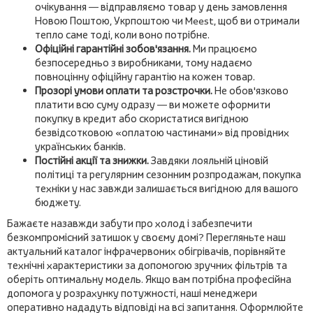
очікування — відправляємо товар у день замовлення
Новою Поштою, Укрпоштою чи Meest, щоб ви отримали
тепло саме тоді, коли воно потрібне.
Офіційні гарантійні зобов'язання.
Ми працюємо
безпосередньо з виробниками, тому надаємо
повноцінну офіційну гарантію на кожен товар.
Прозорі умови оплати та розстрочки.
Не обов'язково
платити всю суму одразу — ви можете оформити
покупку в кредит або скористатися вигідною
безвідсотковою «оплатою частинами» від провідних
українських банків.
Постійні акції та знижки.
Завдяки лояльній ціновій
політиці та регулярним сезонним розпродажам, покупка
техніки у нас завжди залишається вигідною для вашого
бюджету.
Бажаєте назавжди забути про холод і забезпечити
безкомпромісний затишок у своєму домі? Перегляньте наш
актуальний каталог інфрачервоних обігрівачів, порівняйте
технічні характеристики за допомогою зручних фільтрів та
оберіть оптимальну модель. Якщо вам потрібна професійна
допомога у розрахунку потужності, наші менеджери
оперативно нададуть відповіді на всі запитання. Оформлюйте