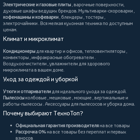
Электрические и газовые плиты
, варочные поверхности,
духовые шкафы ведущих брендов.
Мультиварки-скороварки
,
кофемашины и кофеварки
,
блендеры
,
тостеры
,
электрочайники
. Вся мелкая кухонная техника по доступным
ценам.
Климат и микроклимат
Кондиционеры
для квартир и офисов,
тепловентиляторы
,
конвекторы
,
инфракрасные обогреватели
.
Воздухоочистители
, увлажнители для здорового
микроклимата в вашем доме.
Уход за одеждой и уборкой
Утюги и отпариватели
для идеального ухода за одеждой.
Пылесосы
колбовые
,
мешковые
,
моющие
,
вертикальные
и
работы-пылесосы
. Аксессуары для пылесосов и уборка дома.
Почему выбирают ТехноТоп?
Официальная гарантия производителя
на все товары
Рассрочка 0%
на все товары без переплат и первых
взносов