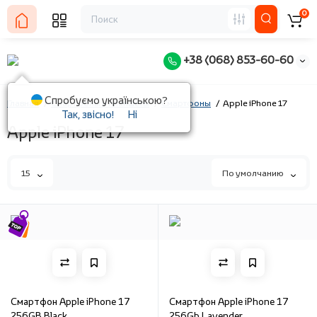
0
+38 (068) 853-60-60
Спробуємо українською?
Главная
Смартфоны и планшеты
Смартфоны
Apple iPhone 17
Так, звісно!
Ні
Apple iPhone 17
15
По умолчанию
Смартфон Apple iPhone 17
Смартфон Apple iPhone 17
256GB Black
256Gb Lavender