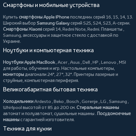
Смартфоны и мобильные устройства
Купить
смартфоны Apple iPhone
последних серий 16, 15, 14, 13.
Широкий выбор
Samsung Galaxy
серий S25, S24, S23, A-серии.
Смартфоны Xiaomi
серий 14, Redmi Note, Redmi.
Планшеты
,
Samsung, аксессуары и
защитное стекло
с доставкой по
Украине.
Ноутбуки и компьютерная техника
Ноутбуки Apple MacBook
,
Acer
,
Asus
,
Dell
,
HP
,
Lenovo
,
MSI
для работы, обучения и игр. Настольные компьютеры,
мониторы
диагонали 24", 27", 32".
Принтеры
лазерные и
струйные, компьютерная периферия.
Великогабаритная бытовая техника
Холодильники
Ardesto
,
Beko
,
Bosch
,
Gorenje
,
LG
,
Samsung
,
Whirlpool
высотой от 85 до 200 см.
Стиральные машины
автомат и полуавтомат,
сушильные машины
.
Посудомоечные
машины
с гарантией изготовителя.
Техника для кухни