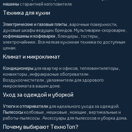
машины
с гарантией изготовителя.
Техника для кухни
Электрические и газовые плиты
, варочные поверхности,
духовые шкафы ведущих брендов.
Мультиварки-скороварки
,
кофемашины и кофеварки
,
блендеры
,
тостеры
,
электрочайники
. Вся мелкая кухонная техника по доступным
ценам.
Климат и микроклимат
Кондиционеры
для квартир и офисов,
тепловентиляторы
,
конвекторы
,
инфракрасные обогреватели
.
Воздухоочистители
, увлажнители для здорового
микроклимата в вашем доме.
Уход за одеждой и уборкой
Утюги и отпариватели
для идеального ухода за одеждой.
Пылесосы
колбовые
,
мешковые
,
моющие
,
вертикальные
и
работы-пылесосы
. Аксессуары для пылесосов и уборка дома.
Почему выбирают ТехноТоп?