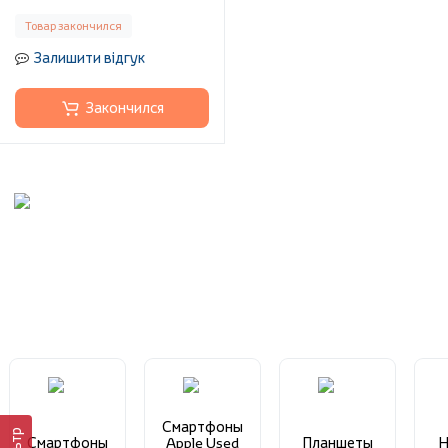
Товар закончился
Залишити відгук
Закончился
Смартфоны
Смартфоны
Apple Used
Планшеты
Н