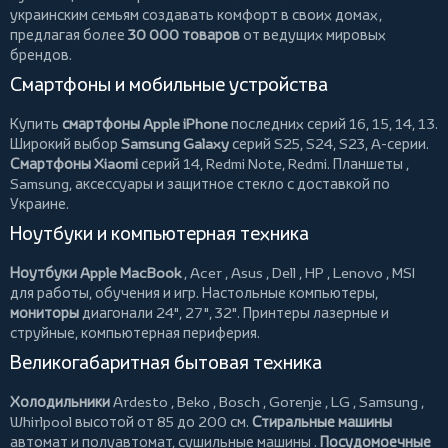
украинским семьям создавать комфорт в своих домах,
предлагая более
30 000 товаров
от ведущих мировых
брендов.
Смартфоны и мобильные устройства
Купить
смартфоны Apple iPhone
последних серий 16, 15, 14, 13.
Широкий выбор
Samsung Galaxy
серий S25, S24, S23, A-серии.
Смартфоны Xiaomi
серий 14, Redmi Note, Redmi.
Планшеты
,
Samsung, аксессуары и
защитное стекло
с доставкой по
Украине.
Ноутбуки и компьютерная техника
Ноутбуки Apple MacBook
,
Acer
,
Asus
,
Dell
,
HP
,
Lenovo
,
MSI
для работы, обучения и игр. Настольные компьютеры,
мониторы
диагонали 24", 27", 32".
Принтеры
лазерные и
струйные, компьютерная периферия.
Великогабаритная бытовая техника
Холодильники
Ardesto
,
Beko
,
Bosch
,
Gorenje
,
LG
,
Samsung
,
Whirlpool
высотой от 85 до 200 см.
Стиральные машины
автомат и полуавтомат,
сушильные машины
.
Посудомоечные