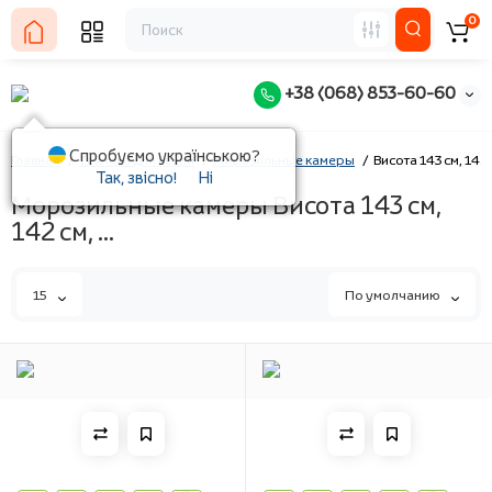
0
+38 (068) 853-60-60
Спробуємо українською?
Главная
Техника для кухни
Морозильные камеры
Висота 143 см, 142 с
Так, звісно!
Ні
Морозильные камеры Висота 143 см,
142 см, ...
15
По умолчанию