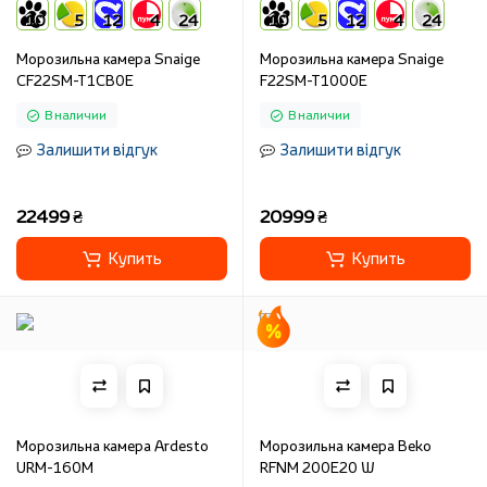
10
5
12
4
24
10
5
12
4
24
Морозильна камера Snaige
Морозильна камера Snaige
CF22SM-T1CB0E
F22SM-T1000E
В наличии
В наличии
Залишити відгук
Залишити відгук
22499 ₴
20999 ₴
Купить
Купить
Морозильна камера Ardesto
Морозильна камера Beko
URM-160M
RFNM 200E20 W