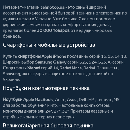
Интернет-магазин
tehnotop.ua
- это самый широкий
ассортимент качественной бытовой техники и электроники по
лучшим ценам в Украине. Уже больше 7 лет мы помогаем
украинским семьям создавать комфорт в своих домах,
предлагая более
30 000 товаров
от ведущих мировых
брендов.
Смартфоны и мобильные устройства
Купить
смартфоны Apple iPhone
последних серий 16, 15, 14, 13.
Широкий выбор
Samsung Galaxy
серий S25, S24, S23, A-серии.
Смартфоны Xiaomi
серий 14, Redmi Note, Redmi.
Планшеты
,
Samsung, аксессуары и
защитное стекло
с доставкой по
Украине.
Ноутбуки и компьютерная техника
Ноутбуки Apple MacBook
,
Acer
,
Asus
,
Dell
,
HP
,
Lenovo
,
MSI
для работы, обучения и игр. Настольные компьютеры,
мониторы
диагонали 24", 27", 32".
Принтеры
лазерные и
струйные, компьютерная периферия.
Великогабаритная бытовая техника