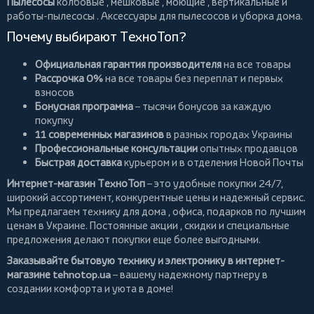
Пылесосы
колбовые
,
мешковые
,
моющие
,
вертикальные
и
работы-пылесосы
. Аксессуары для пылесосов и уборка дома.
Почему выбирают ТехноТоп?
Официальная гарантия производителя
на все товары
Рассрочка 0%
на все товары без переплат и первых
взносов
Бонусная программа
– тысячи бонусов за каждую
покупку
11 современных магазинов
в разных городах Украины
Профессиональные консультации
опытных продавцов
Быстрая доставка
курьером и в отделения Новой Почты
Интернет-магазин ТехноТоп
– это удобные покупки 24/7,
широкий ассортимент, конкурентные цены и надежный сервис.
Мы предлагаем
технику для дома
, офиса, подарков по лучшим
ценам в Украине. Постоянные
акции
, скидки и специальные
предложения делают покупки еще более выгодными.
Заказывайте бытовую технику и электронику в интернет-
магазине
tehnotop.ua
– вашему надежному партнеру в
создании комфорта и уюта в доме!