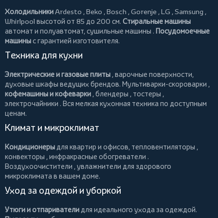
Холодильники
Ardesto
,
Beko
,
Bosch
,
Gorenje
,
LG
,
Samsung
,
Whirlpool
высотой от 85 до 200 см.
Стиральные машины
автомат и полуавтомат,
сушильные машины
.
Посудомоечные
машины
с гарантией изготовителя.
Техника для кухни
Электрические и газовые плиты
, варочные поверхности,
духовые шкафы ведущих брендов.
Мультиварки-скороварки
,
кофемашины и кофеварки
,
блендеры
,
тостеры
,
электрочайники
. Вся мелкая кухонная техника по доступным
ценам.
Климат и микроклимат
Кондиционеры
для квартир и офисов,
тепловентиляторы
,
конвекторы
,
инфракрасные обогреватели
.
Воздухоочистители
, увлажнители для здорового
микроклимата в вашем доме.
Уход за одеждой и уборкой
Утюги и отпариватели
для идеального ухода за одеждой.