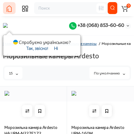
0
+38 (068) 853-60-60
Спробуємо українською?
Главная
Техника для кухни
Морозильные камеры
Морозильные кам
Так, звісно!
Ні
Морозильные камеры Ardesto
15
По умолчанию
Морозильна камера Ardesto
Морозильна камера Ardesto
HA URM-N227E172
URM-160M