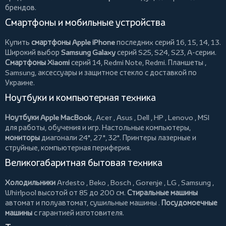
брендов.
Смартфоны и мобильные устройства
Купить
смартфоны Apple iPhone
последних серий 16, 15, 14, 13.
Широкий выбор
Samsung Galaxy
серий S25, S24, S23, A-серии.
Смартфоны Xiaomi
серий 14, Redmi Note, Redmi.
Планшеты
,
Samsung, аксессуары и
защитное стекло
с доставкой по
Украине.
Ноутбуки и компьютерная техника
Ноутбуки Apple MacBook
,
Acer
,
Asus
,
Dell
,
HP
,
Lenovo
,
MSI
для работы, обучения и игр. Настольные компьютеры,
мониторы
диагонали 24", 27", 32".
Принтеры
лазерные и
струйные, компьютерная периферия.
Великогабаритная бытовая техника
Холодильники
Ardesto
,
Beko
,
Bosch
,
Gorenje
,
LG
,
Samsung
,
Whirlpool
высотой от 85 до 200 см.
Стиральные машины
автомат и полуавтомат,
сушильные машины
.
Посудомоечные
машины
с гарантией изготовителя.