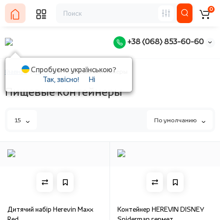
0
+38 (068) 853-60-60
Спробуємо українською?
Главная
Посуда
Пищевые контейнеры
Так, звісно!
Ні
Пищевые контейнеры
15
По умолчанию
Дитячий набір Herevin Maxx
Контейнер HEREVIN DISNEY
Red
Spiderman гермет.