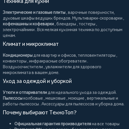
Техника для кухни
Электрические и газовые плиты
, варочные поверхности,
духовые шкафы ведущих брендов.
Мультиварки-скороварки
,
кофемашины и кофеварки
,
блендеры
,
тостеры
,
электрочайники
. Вся мелкая кухонная техника по доступным
ценам.
Климат и микроклимат
Кондиционеры
для квартир и офисов,
тепловентиляторы
,
конвекторы
,
инфракрасные обогреватели
.
Воздухоочистители
, увлажнители для здорового
микроклимата в вашем доме.
Уход за одеждой и уборкой
Утюги и отпариватели
для идеального ухода за одеждой.
Пылесосы
колбовые
,
мешковые
,
моющие
,
вертикальные
и
работы-пылесосы
. Аксессуары для пылесосов и уборка дома.
Почему выбирают ТехноТоп?
Официальная гарантия производителя
на все товары