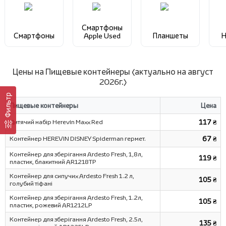
Смартфоны
Смартфоны
Apple Used
Планшеты
Н
Цены на Пищевые контейнеры (актуально на август
2026г.)
Фильтр
Пищевые контейнеры
Цена
Дитячий набір Herevin Maxx Red
117 ₴
Контейнер HEREVIN DISNEY Spiderman гермет.
67 ₴
Контейнер для зберігання Ardesto Fresh, 1,8л,
119 ₴
пластик, блакитний AR1218TP
Контейнер для сипучих Ardesto Fresh 1.2 л,
105 ₴
голубий тіфані
Контейнер для зберігання Ardesto Fresh, 1.2л,
105 ₴
пластик, рожевий AR1212LP
Контейнер для зберігання Ardesto Fresh, 2.5л,
135 ₴