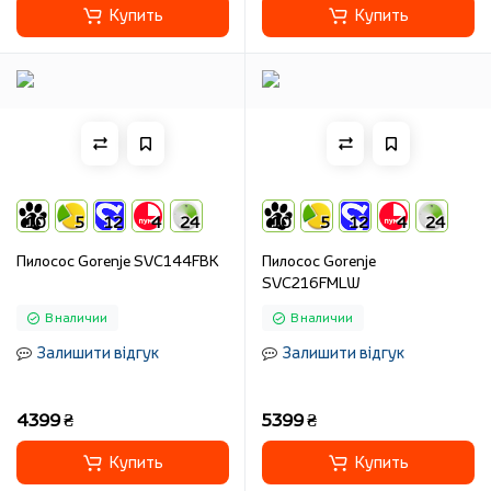
Купить
Купить
10
5
12
4
24
10
5
12
4
24
Пилосос Gorenje SVC144FBK
Пилосос Gorenje
SVC216FMLW
В наличии
В наличии
Залишити відгук
Залишити відгук
4399 ₴
5399 ₴
Купить
Купить