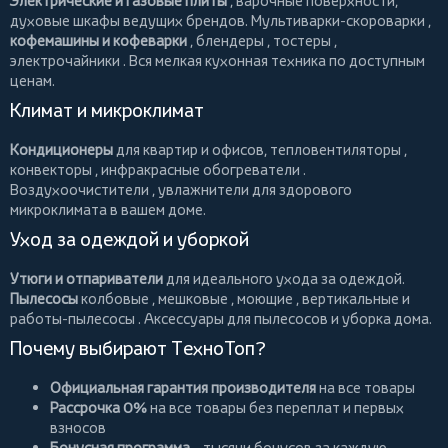
Электрические и газовые плиты
, варочные поверхности,
духовые шкафы ведущих брендов.
Мультиварки-скороварки
,
кофемашины и кофеварки
,
блендеры
,
тостеры
,
электрочайники
. Вся мелкая кухонная техника по доступным
ценам.
Климат и микроклимат
Кондиционеры
для квартир и офисов,
тепловентиляторы
,
конвекторы
,
инфракрасные обогреватели
.
Воздухоочистители
, увлажнители для здорового
микроклимата в вашем доме.
Уход за одеждой и уборкой
Утюги и отпариватели
для идеального ухода за одеждой.
Пылесосы
колбовые
,
мешковые
,
моющие
,
вертикальные
и
работы-пылесосы
. Аксессуары для пылесосов и уборка дома.
Почему выбирают ТехноТоп?
Официальная гарантия производителя
на все товары
Рассрочка 0%
на все товары без переплат и первых
взносов
Бонусная программа
– тысячи бонусов за каждую