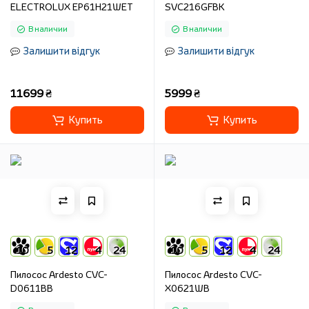
ELECTROLUX EP61H21WET
SVC216GFBK
В наличии
В наличии
Залишити відгук
Залишити відгук
11699 ₴
5999 ₴
Купить
Купить
10
5
12
4
24
10
5
12
4
24
Пилосос Ardesto CVC-
Пилосос Ardesto CVC-
D0611BB
X0621WB