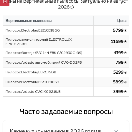
Цены на Вертикальные пылесосы (актуально на август
2026г.)
Вертикальные пылесосы
Цена
Пилосос Electrolux ES31CB18GG
5799 ₴
Пилосос акумуляторний ELECTROLUX
11699 ₴
EP61H21WET
Пилосос Gorenje SVC 144 FBK (VC2930C-GS)
4399 ₴
Пилосос Ardesto автомобільний CVC-D02PB
799 ₴
Пилосос Electrolux EERC75DB
5299 ₴
Пилосос Electrolux ES31CB18SH
5899 ₴
Пилосос Ardesto CVC-X0621WB
3999 ₴
Часто задаваемые вопросы
Какие купить новинки в 2026 году в