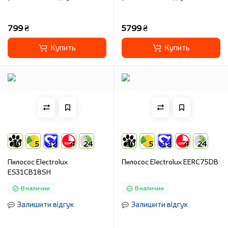
799 ₴
5799 ₴
Купить
Купить
10
5
12
4
24
10
5
12
4
24
Пилосос Electrolux
Пилосос Electrolux EERC75DB
ES31CB18SH
В наличии
В наличии
Залишити відгук
Залишити відгук