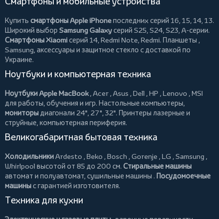
Смартфоны и мобильные устройства
Купить
смартфоны Apple iPhone
последних серий 16, 15, 14, 13.
Широкий выбор
Samsung Galaxy
серий S25, S24, S23, A-серии.
Смартфоны Xiaomi
серий 14, Redmi Note, Redmi.
Планшеты
,
Samsung, аксессуары и
защитное стекло
с доставкой по
Украине.
Ноутбуки и компьютерная техника
Ноутбуки Apple MacBook
,
Acer
,
Asus
,
Dell
,
HP
,
Lenovo
,
MSI
для работы, обучения и игр. Настольные компьютеры,
мониторы
диагонали 24", 27", 32".
Принтеры
лазерные и
струйные, компьютерная периферия.
Великогабаритная бытовая техника
Холодильники
Ardesto
,
Beko
,
Bosch
,
Gorenje
,
LG
,
Samsung
,
Whirlpool
высотой от 85 до 200 см.
Стиральные машины
автомат и полуавтомат,
сушильные машины
.
Посудомоечные
машины
с гарантией изготовителя.
Техника для кухни