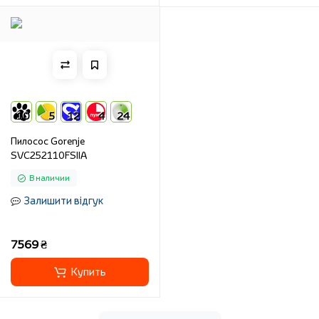
10
5
12
4
24
Пилосос Gorenje
SVC252110FSIIA
В наличии
Залишити відгук
7569 ₴
Купить