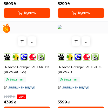
5899 ₴
5299 ₴
Купить
Купить
10
5
12
4
24
10
5
12
4
24
Пилосос Gorenje SVC 144 FBK
Пилосос Gorenje SVC 180 FW
(VC2930C-GS)
(VC2931)
В наличии
В наличии
Залишити відгук
Залишити відгук
5699 ₴
-23 %
4399 ₴
5599 ₴