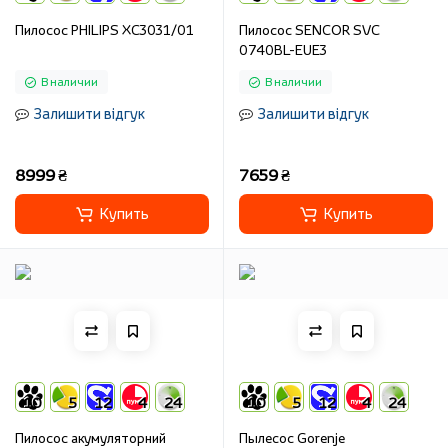
Пилосос PHILIPS XC3031/01
Пилосос SENCOR SVC
0740BL-EUE3
В наличии
В наличии
Залишити відгук
Залишити відгук
8999 ₴
7659 ₴
Купить
Купить
10
5
12
4
24
10
5
12
4
24
Пилосос акумуляторний
Пылесос Gorenje