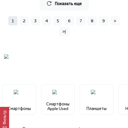
Показать еще
1
2
3
4
5
6
7
8
9
>
>|
Смартфоны
Смартфоны
Apple Used
Планшеты
Н
Фильтр