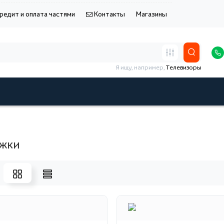
редит и оплата частями
Контакты
Магазины
Я ищу, например,
Телевизоры
жки