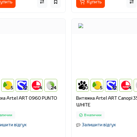
упить
Купить
5
12
4
24
10
5
12
4
ка Artel ART 0960 PUNTO
Витяжка Artel ART Canopi 3
WHITE
наличии
В наличии
ишити відгук
Залишити відгук