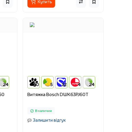
Купить
24
10
5
12
4
24
50
Витяжка Bosch DWK63PJ60T
В наличии
Залишити відгук