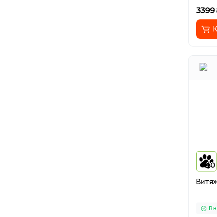
3399 
К
10
Витя
В 