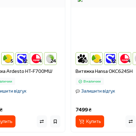
5
12
4
24
10
5
12
4
ка Ardesto HT-F700MW
Витяжка Hansa OKC624SH
наличии
В наличии
ишити відгук
Залишити відгук
₴
7499 ₴
упить
Купить