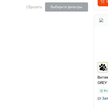
К
Сбросить
Выберите фильтры
10
Витяж
GREY
В 
Зал