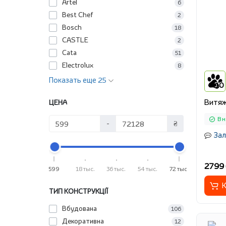
Artel
6
Best Chef
2
Bosch
18
CASTLE
2
Cata
51
Electrolux
8
Показать еще 25
10
Витяж
ЦЕНА
В 
-
₴
Зал
2799 
599
18 тыс.
36 тыс.
54 тыс.
72 тыс.
К
ТИП КОНСТРУКЦІЇ
Вбудована
106
Декоративна
12