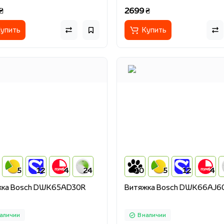
₴
2699 ₴
упить
Купить
5
12
4
24
10
5
12
4
жка Bosch DWK65AD30R
Витяжка Bosch DWK66AJ6
наличии
В наличии