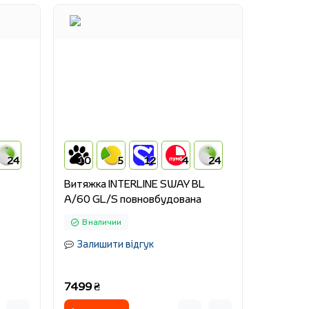
24
10
5
12
4
24
Витяжка INTERLINE SWAY BL
A/60 GL/S повновбудована
В наличии
Залишити відгук
7499 ₴