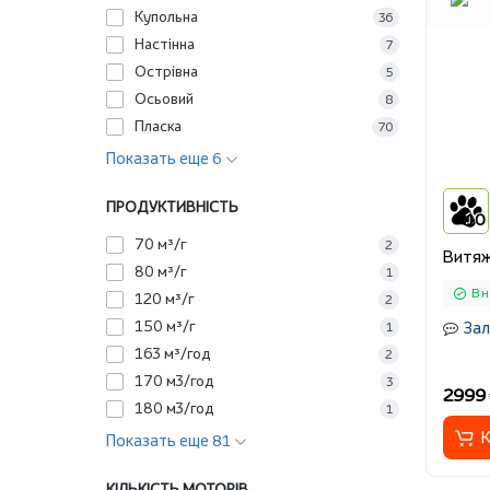
Купольна
36
Настінна
7
Острівна
5
Осьовий
8
Пласка
70
Показать еще 6
ПРОДУКТИВНІСТЬ
10
70 м³/г
2
Витяж
80 м³/г
1
В 
120 м³/г
2
150 м³/г
Зал
1
163 м³/год
2
170 м3/год
3
2999 
180 м3/год
1
К
Показать еще 81
КІЛЬКІСТЬ МОТОРІВ