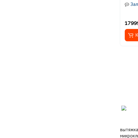
Зал
1799
К
вытяжка
микрокл