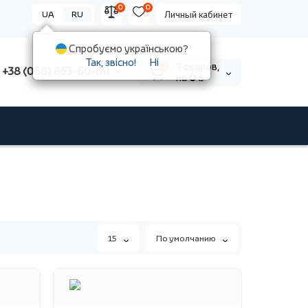
0
0
UA
RU
Личный кабинет
Спробуємо українською?
Так, звісно!
Ні
Tоваров,
0
+38 (068) 853-60-60
на
0 ₴
15
По умолчанию