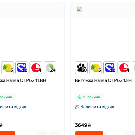
5
12
4
24
10
5
12
4
ка Hansa OTP6241BH
Витяжка Hansa OTP6243IH
наличии
В наличии
ишити відгук
Залишити відгук
₴
3649 ₴