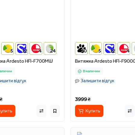
5
12
4
24
10
5
12
4
ка Ardesto HFI-F700MW
Витяжка Ardesto HFI-F90
наличии
В наличии
ишити відгук
Залишити відгук
₴
3999 ₴
упить
Купить