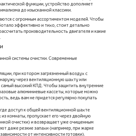
практической функции, устройство дополняет
имализма до изысканной классики.
ваются с огромным ассортиментом моделей. Чтобы
ботало эффективно и тихо, стоит детально
рассчитать производительность двигателя и какие
.
и
анной системы очистки. Современные
ляции, при котором загрязненный воздух с
 наружу через вентиляционную шахту или
 самый высокий КПД. Чтобы защитить внутренние
оразовые алюминиевые кассеты, которые можно
сть, ведь вам не придется регулярно покупать
где доступ к общей вентиляционной шахте
 из комнаты, пропускает его через двойную
онкой очистки) и возвращает уже очищенным
ют даже резкие запахи (например, при жарке
 зависимости от интенсивности готовки).