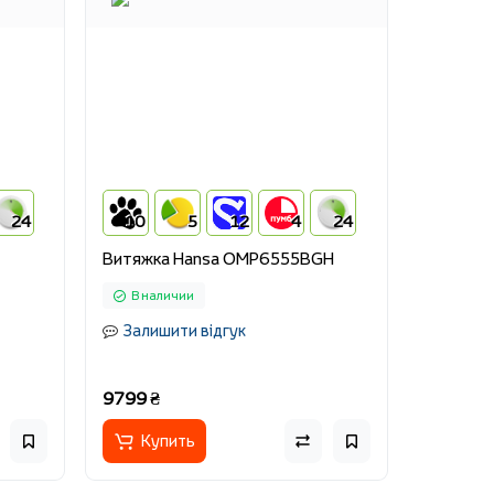
24
10
5
12
4
24
Витяжка Hansa OMP6555BGH
В наличии
Залишити відгук
9799 ₴
Купить