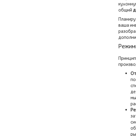
кухонну
общий
д
Планиру
ваша ин
разобра
дополни
Режимы
Принцип
произво
От
по
сп
де
мы
ра
Ре
за
си
об
ры