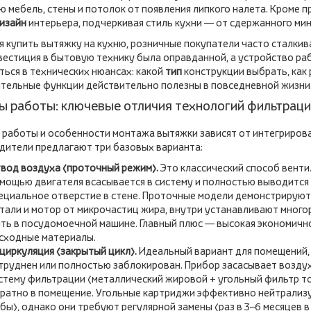
ю мебель, стены и потолок от появления липкого налета. Кроме 
изайн
интерьера, подчеркивая стиль кухни — от сдержанного мин
я купить вытяжку на кухню, розничные покупатели часто сталки
вестиция в бытовую технику была оправданной, а устройство ра
ться в технических нюансах: какой
тип
конструкции выбрать, как 
тельные функции действительно полезны в повседневной жизни
 работы: ключевые отличия технологий фильтраци
 работы и особенности монтажа вытяжки зависят от интегриров
дители предлагают три базовых варианта:
вод воздуха (проточный режим).
Это классический способ венти
мощью двигателя всасывается в систему и полностью выводится
ециальное отверстие в стене. Проточные модели демонстрируют
тали и мотор от микрочастиц жира, внутри устанавливают мног
ть в посудомоечной машине. Главный плюс — высокая экономично
сходные материалы.
циркуляция (закрытый цикл).
Идеальный вариант для помещений, 
труднен или полностью заблокирован. Прибор засасывает воздух
стему фильтрации (металлический жировой + угольный фильтр т
ратно в помещение. Угольные картриджи эффективно нейтрализу
бы), однако они требуют регулярной замены (раз в 3–6 месяцев в