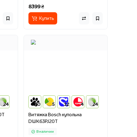
8399 ₴
Купить
24
10
5
12
4
24
0T
Витяжка Bosch купольна
DWK63PJ20T
В наличии