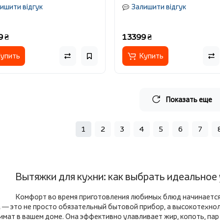
ишити відгук
Залишити відгук
9 ₴
13399 ₴
упить
Купить
Показать еще
1
2
3
4
5
6
7
Вытяжки для кухни: как выбрать идеальное
Комфорт во время приготовления любимых блюд начинается 
 — это не просто обязательный бытовой прибор, а высокотехнол
имат в вашем доме. Она эффективно улавливает жир, копоть, па