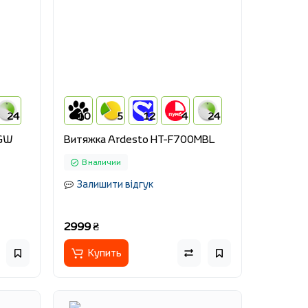
24
10
5
12
4
24
0GW
Витяжка Ardesto HT-F700MBL
В наличии
Залишити відгук
2999 ₴
Купить