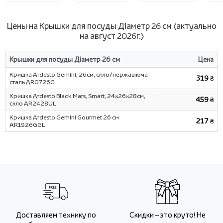
Цены на Крышки для посуды Діаметр 26 см (актуально
на август 2026г.)
Крышки для посуды Діаметр 26 см
Цена
Кришка Ardesto Gemini, 26см, скло/нержавіюча
319 ₴
сталь AR0726G
Кришка Ardesto Black Mars, Smart, 24х26х28см,
459 ₴
скло AR2428UL
Кришка Ardesto Gemini Gourmet 26 см
217 ₴
AR1926GGL
Доставляем технику по
Скидки – это круто! Не