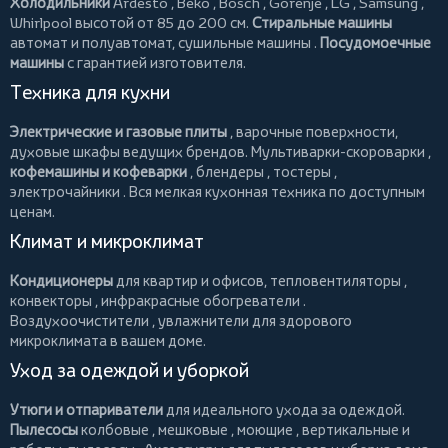
Холодильники
Ardesto
,
Beko
,
Bosch
,
Gorenje
,
LG
,
Samsung
,
Whirlpool
высотой от 85 до 200 см.
Стиральные машины
автомат и полуавтомат,
сушильные машины
.
Посудомоечные
машины
с гарантией изготовителя.
Техника для кухни
Электрические и газовые плиты
, варочные поверхности,
духовые шкафы ведущих брендов.
Мультиварки-скороварки
,
кофемашины и кофеварки
,
блендеры
,
тостеры
,
электрочайники
. Вся мелкая кухонная техника по доступным
ценам.
Климат и микроклимат
Кондиционеры
для квартир и офисов,
тепловентиляторы
,
конвекторы
,
инфракрасные обогреватели
.
Воздухоочистители
, увлажнители для здорового
микроклимата в вашем доме.
Уход за одеждой и уборкой
Утюги и отпариватели
для идеального ухода за одеждой.
Пылесосы
колбовые
,
мешковые
,
моющие
,
вертикальные
и