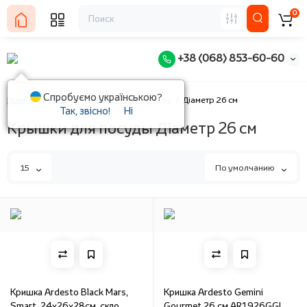
0
+38 (068) 853-60-60
Спробуємо українською?
Главная
Посуда
Крышки для посуды
Діаметр 26 см
Так, звісно!
Ні
Крышки для посуды Діаметр 26 см
15
По умолчанию
Кришка Ardesto Black Mars,
Кришка Ardesto Gemini
Smart, 24х26х28см, скло
Gourmet 26 см AR1926GGL