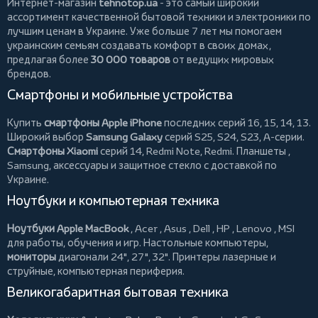
Интернет-магазин
tehnotop.ua
- это самый широкий
ассортимент качественной бытовой техники и электроники по
лучшим ценам в Украине. Уже больше 7 лет мы помогаем
украинским семьям создавать комфорт в своих домах,
предлагая более
30 000 товаров
от ведущих мировых
брендов.
Смартфоны и мобильные устройства
Купить
смартфоны Apple iPhone
последних серий 16, 15, 14, 13.
Широкий выбор
Samsung Galaxy
серий S25, S24, S23, A-серии.
Смартфоны Xiaomi
серий 14, Redmi Note, Redmi.
Планшеты
,
Samsung, аксессуары и
защитное стекло
с доставкой по
Украине.
Ноутбуки и компьютерная техника
Ноутбуки Apple MacBook
,
Acer
,
Asus
,
Dell
,
HP
,
Lenovo
,
MSI
для работы, обучения и игр. Настольные компьютеры,
мониторы
диагонали 24", 27", 32".
Принтеры
лазерные и
струйные, компьютерная периферия.
Великогабаритная бытовая техника