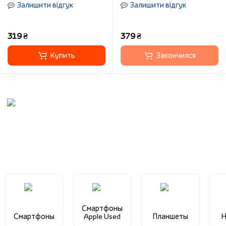
Залишити відгук
Залишити відгук
319 ₴
379 ₴
Купить
Закончился
Смартфоны
Смартфоны
Apple Used
Планшеты
Н