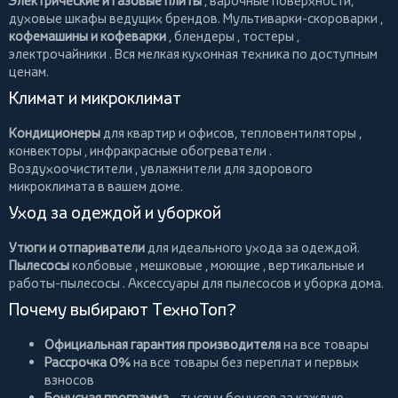
Электрические и газовые плиты
, варочные поверхности,
духовые шкафы ведущих брендов.
Мультиварки-скороварки
,
кофемашины и кофеварки
,
блендеры
,
тостеры
,
электрочайники
. Вся мелкая кухонная техника по доступным
ценам.
Климат и микроклимат
Кондиционеры
для квартир и офисов,
тепловентиляторы
,
конвекторы
,
инфракрасные обогреватели
.
Воздухоочистители
, увлажнители для здорового
микроклимата в вашем доме.
Уход за одеждой и уборкой
Утюги и отпариватели
для идеального ухода за одеждой.
Пылесосы
колбовые
,
мешковые
,
моющие
,
вертикальные
и
работы-пылесосы
. Аксессуары для пылесосов и уборка дома.
Почему выбирают ТехноТоп?
Официальная гарантия производителя
на все товары
Рассрочка 0%
на все товары без переплат и первых
взносов
Бонусная программа
– тысячи бонусов за каждую