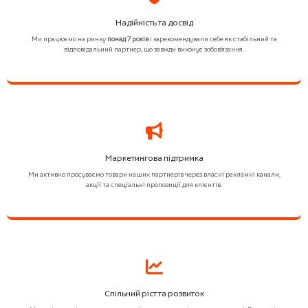
Надійність та досвід
Ми працюємо на ринку
понад 7 років
і зарекомендували себе як стабільний та
відповідальний партнер, що завжди виконує зобов'язання.
Маркетингова підтримка
Ми активно просуваємо товари наших партнерів через власні рекламні канали,
акції та спеціальні пропозиції для клієнтів.
Спільний ріст та розвиток