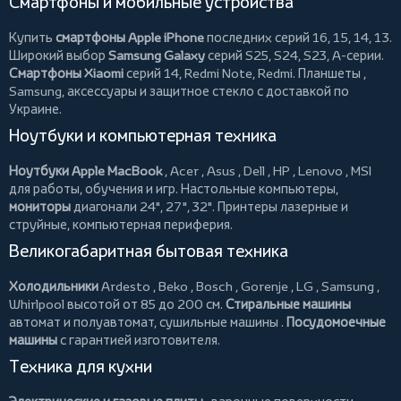
Смартфоны и мобильные устройства
Купить
смартфоны Apple iPhone
последних серий 16, 15, 14, 13.
Широкий выбор
Samsung Galaxy
серий S25, S24, S23, A-серии.
Смартфоны Xiaomi
серий 14, Redmi Note, Redmi.
Планшеты
,
Samsung, аксессуары и
защитное стекло
с доставкой по
Украине.
Ноутбуки и компьютерная техника
Ноутбуки Apple MacBook
,
Acer
,
Asus
,
Dell
,
HP
,
Lenovo
,
MSI
для работы, обучения и игр. Настольные компьютеры,
мониторы
диагонали 24", 27", 32".
Принтеры
лазерные и
струйные, компьютерная периферия.
Великогабаритная бытовая техника
Холодильники
Ardesto
,
Beko
,
Bosch
,
Gorenje
,
LG
,
Samsung
,
Whirlpool
высотой от 85 до 200 см.
Стиральные машины
автомат и полуавтомат,
сушильные машины
.
Посудомоечные
машины
с гарантией изготовителя.
Техника для кухни