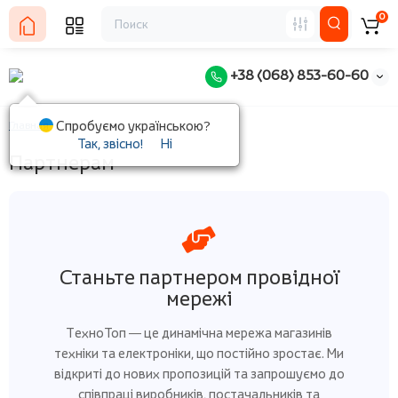
0
+38 (068) 853-60-60
Спробуємо українською?
Главная
Партнерам
Так, звісно!
Ні
Партнерам
Станьте партнером провідної
мережі
ТехноТоп — це динамічна мережа магазинів
техніки та електроніки, що постійно зростає. Ми
відкриті до нових пропозицій та запрошуємо до
співпраці виробників, постачальників та