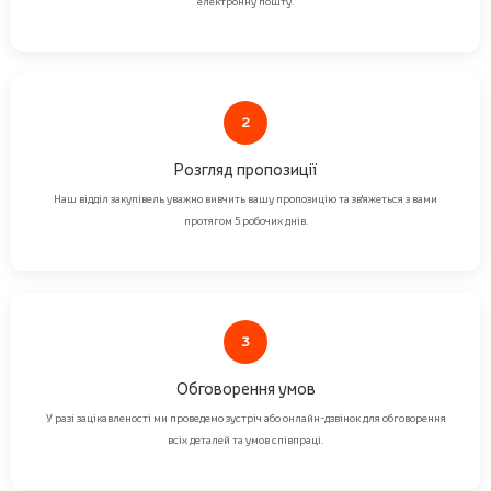
електронну пошту.
2
Розгляд пропозиції
Наш відділ закупівель уважно вивчить вашу пропозицію та зв'яжеться з вами
протягом 5 робочих днів.
3
Обговорення умов
У разі зацікавленості ми проведемо зустріч або онлайн-дзвінок для обговорення
всіх деталей та умов співпраці.