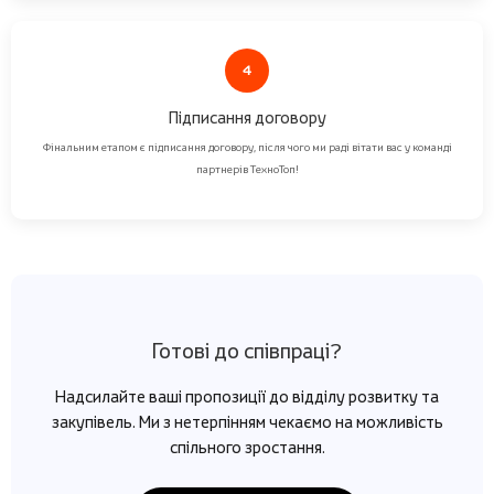
4
Підписання договору
Фінальним етапом є підписання договору, після чого ми раді вітати вас у команді
партнерів ТехноТоп!
Готові до співпраці?
Надсилайте ваші пропозиції до відділу розвитку та
закупівель. Ми з нетерпінням чекаємо на можливість
спільного зростання.