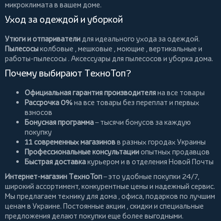
микроклимата в вашем доме.
Уход за одеждой и уборкой
Утюги и отпариватели
для идеального ухода за одеждой.
Пылесосы
колбовые
,
мешковые
,
моющие
,
вертикальные
и
работы-пылесосы
. Аксессуары для пылесосов и уборка дома.
Почему выбирают ТехноТоп?
Официальная гарантия производителя
на все товары
Рассрочка 0%
на все товары без переплат и первых
взносов
Бонусная программа
– тысячи бонусов за каждую
покупку
11 современных магазинов
в разных городах Украины
Профессиональные консультации
опытных продавцов
Быстрая доставка
курьером и в отделения Новой Почты
Интернет-магазин ТехноТоп
– это удобные покупки 24/7,
широкий ассортимент, конкурентные цены и надежный сервис.
Мы предлагаем
технику для дома
, офиса, подарков по лучшим
ценам в Украине. Постоянные
акции
, скидки и специальные
предложения делают покупки еще более выгодными.