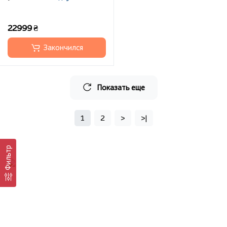
22999 ₴
Закончился
Показать еще
1
2
>
>|
Фильтр