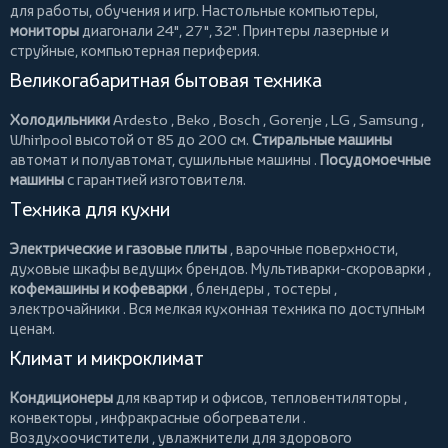
для работы, обучения и игр. Настольные компьютеры,
мониторы
диагонали 24", 27", 32".
Принтеры
лазерные и
струйные, компьютерная периферия.
Великогабаритная бытовая техника
Холодильники
Ardesto
,
Beko
,
Bosch
,
Gorenje
,
LG
,
Samsung
,
Whirlpool
высотой от 85 до 200 см.
Стиральные машины
автомат и полуавтомат,
сушильные машины
.
Посудомоечные
машины
с гарантией изготовителя.
Техника для кухни
Электрические и газовые плиты
, варочные поверхности,
духовые шкафы ведущих брендов.
Мультиварки-скороварки
,
кофемашины и кофеварки
,
блендеры
,
тостеры
,
электрочайники
. Вся мелкая кухонная техника по доступным
ценам.
Климат и микроклимат
Кондиционеры
для квартир и офисов,
тепловентиляторы
,
конвекторы
,
инфракрасные обогреватели
.
Воздухоочистители
, увлажнители для здорового