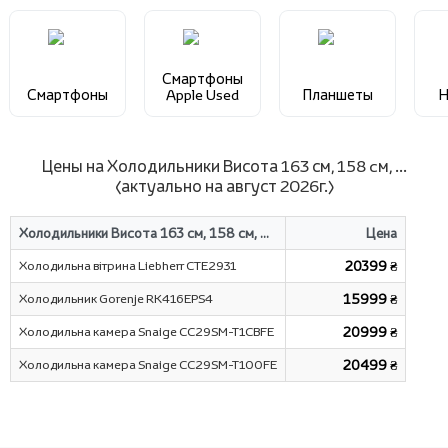
Смартфоны
Смартфоны
Apple Used
Планшеты
Н
Цены на Холодильники Висота 163 см, 158 cм, ...
(актуально на август 2026г.)
Холодильники Висота 163 см, 158 cм, ...
Цена
Холодильна вітрина Liebherr CTE2931
20399 ₴
Холодильник Gorenje RK416EPS4
15999 ₴
Холодильна камера Snaige CC29SM-T1CBFE
20999 ₴
Холодильна камера Snaige CC29SM-T100FE
20499 ₴