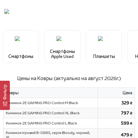
Смартфоны
Смартфоны
Apple Used
Планшеты
Н
Цены на Ковры (актуально на август 2026г.)
Фильтр
Ковры
Цена
Килимок 2E GAMING PRO Control M Black
329 ₴
Килимок 2E GAMING PRO Control XL Black
797 ₴
Килимок 2E GAMING PRO Control L Black
599 ₴
Килимок ігровий B-088S, серія Bloody, чорний,
479 ₴
XL