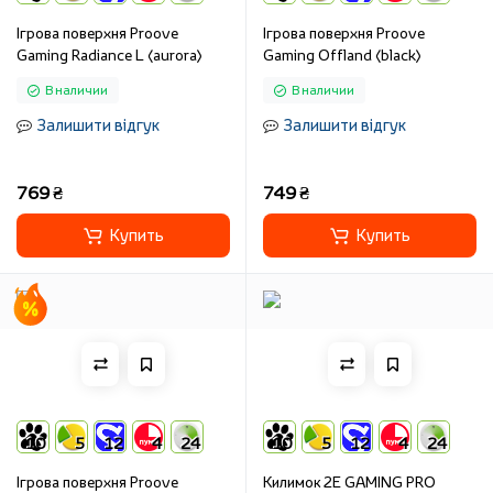
Ігрова поверхня Proove
Ігрова поверхня Proove
Gaming Radiance L (aurora)
Gaming Offland (black)
В наличии
В наличии
Залишити відгук
Залишити відгук
769 ₴
749 ₴
Купить
Купить
10
5
12
4
24
10
5
12
4
24
Ігрова поверхня Proove
Килимок 2E GAMING PRO