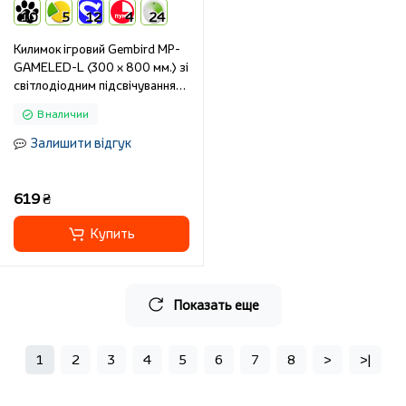
10
5
12
4
24
Килимок ігровий Gembird MP-
GAMELED-L (300 x 800 мм.) зі
світлодіодним підсвічуванням,
чорний
В наличии
Залишити відгук
619 ₴
Купить
Показать еще
1
2
3
4
5
6
7
8
>
>|