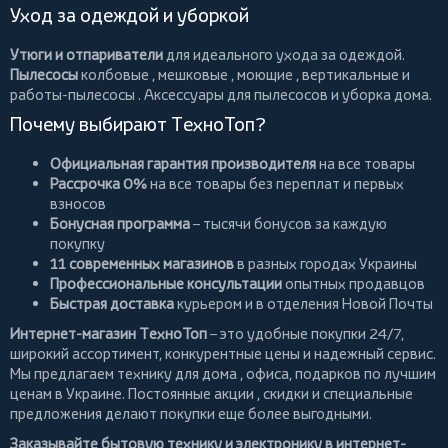
Уход за одеждой и уборкой
Утюги и отпариватели
для идеального ухода за одеждой.
Пылесосы
колбовые
,
мешковые
,
моющие
,
вертикальные
и
работы-пылесосы
. Аксессуары для пылесосов и уборка дома.
Почему выбирают ТехноТоп?
Официальная гарантия производителя
на все товары
Рассрочка 0%
на все товары без переплат и первых
взносов
Бонусная программа
– тысячи бонусов за каждую
покупку
11 современных магазинов
в разных городах Украины
Профессиональные консультации
опытных продавцов
Быстрая доставка
курьером и в отделения Новой Почты
Интернет-магазин ТехноТоп
– это удобные покупки 24/7,
широкий ассортимент, конкурентные цены и надежный сервис.
Мы предлагаем
технику для дома
, офиса, подарков по лучшим
ценам в Украине. Постоянные
акции
, скидки и специальные
предложения делают покупки еще более выгодными.
Заказывайте бытовую технику и электронику в интернет-