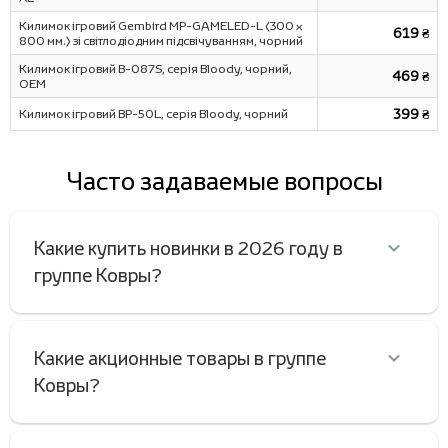
Килимок ігровий Gembird MP-GAMELED-L (300 x
619 ₴
800 мм.) зі світлодіодним підсвічуванням, чорний
Килимок ігровий B-087S, серія Bloody, чорний,
469 ₴
OEM
Килимок ігровий BP-50L, серія Bloody, чорний
399 ₴
Часто задаваемые вопросы
Какие купить новинки в 2026 году в
группе Ковры?
Какие акционные товары в группе
Ковры?