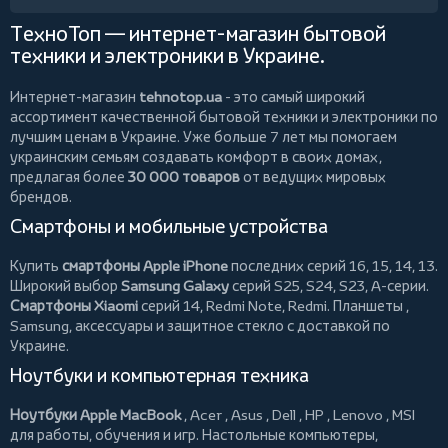
ТехноТоп — интернет-магазин бытовой
техники и электроники в Украине.
Интернет-магазин
tehnotop.ua
- это самый широкий
ассортимент качественной бытовой техники и электроники по
лучшим ценам в Украине. Уже больше 7 лет мы помогаем
украинским семьям создавать комфорт в своих домах,
предлагая более
30 000 товаров
от ведущих мировых
брендов.
Смартфоны и мобильные устройства
Купить
смартфоны Apple iPhone
последних серий 16, 15, 14, 13.
Широкий выбор
Samsung Galaxy
серий S25, S24, S23, A-серии.
Смартфоны Xiaomi
серий 14, Redmi Note, Redmi.
Планшеты
,
Samsung, аксессуары и
защитное стекло
с доставкой по
Украине.
Ноутбуки и компьютерная техника
Ноутбуки Apple MacBook
,
Acer
,
Asus
,
Dell
,
HP
,
Lenovo
,
MSI
для работы, обучения и игр. Настольные компьютеры,