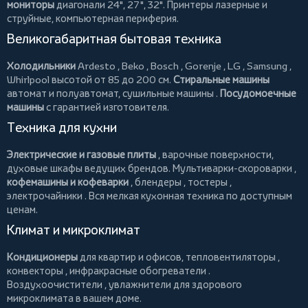
мониторы
диагонали 24", 27", 32".
Принтеры
лазерные и
струйные, компьютерная периферия.
Великогабаритная бытовая техника
Холодильники
Ardesto
,
Beko
,
Bosch
,
Gorenje
,
LG
,
Samsung
,
Whirlpool
высотой от 85 до 200 см.
Стиральные машины
автомат и полуавтомат,
сушильные машины
.
Посудомоечные
машины
с гарантией изготовителя.
Техника для кухни
Электрические и газовые плиты
, варочные поверхности,
духовые шкафы ведущих брендов.
Мультиварки-скороварки
,
кофемашины и кофеварки
,
блендеры
,
тостеры
,
электрочайники
. Вся мелкая кухонная техника по доступным
ценам.
Климат и микроклимат
Кондиционеры
для квартир и офисов,
тепловентиляторы
,
конвекторы
,
инфракрасные обогреватели
.
Воздухоочистители
, увлажнители для здорового
микроклимата в вашем доме.