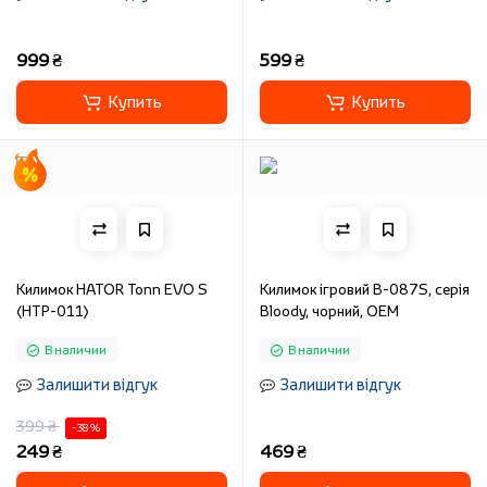
999 ₴
599 ₴
Купить
Купить
Килимок HATOR Tonn EVO S
Килимок ігровий B-087S, серія
(HTP-011)
Bloody, чорний, OEM
В наличии
В наличии
Залишити відгук
Залишити відгук
399 ₴
-38 %
249 ₴
469 ₴