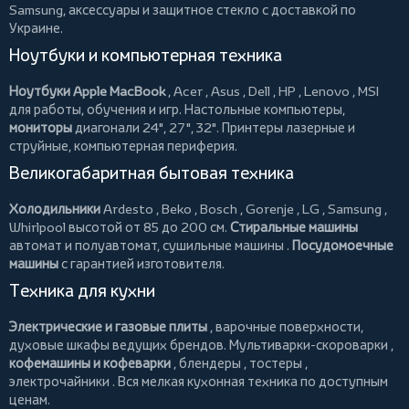
Samsung, аксессуары и
защитное стекло
с доставкой по
Украине.
Ноутбуки и компьютерная техника
Ноутбуки Apple MacBook
,
Acer
,
Asus
,
Dell
,
HP
,
Lenovo
,
MSI
для работы, обучения и игр. Настольные компьютеры,
мониторы
диагонали 24", 27", 32".
Принтеры
лазерные и
струйные, компьютерная периферия.
Великогабаритная бытовая техника
Холодильники
Ardesto
,
Beko
,
Bosch
,
Gorenje
,
LG
,
Samsung
,
Whirlpool
высотой от 85 до 200 см.
Стиральные машины
автомат и полуавтомат,
сушильные машины
.
Посудомоечные
машины
с гарантией изготовителя.
Техника для кухни
Электрические и газовые плиты
, варочные поверхности,
духовые шкафы ведущих брендов.
Мультиварки-скороварки
,
кофемашины и кофеварки
,
блендеры
,
тостеры
,
электрочайники
. Вся мелкая кухонная техника по доступным
ценам.