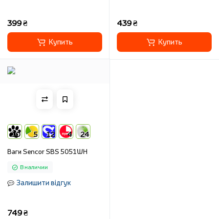
399 ₴
439 ₴
Купить
Купить
10
5
12
4
24
Ваги Sencor SBS 5051WH
В наличии
Залишити відгук
749 ₴