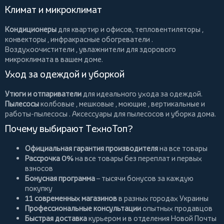
Климат и микроклимат
Кондиционеры
для квартир и офисов,
тепловентиляторы
,
конвекторы
,
инфракрасные обогреватели
.
Воздухоочистители
, увлажнители для здорового
микроклимата в вашем доме.
Уход за одеждой и уборкой
Утюги и отпариватели
для идеального ухода за одеждой.
Пылесосы
колбовые
,
мешковые
,
моющие
,
вертикальные
и
работы-пылесосы
. Аксессуары для пылесосов и уборка дома.
Почему выбирают ТехноТоп?
Официальная гарантия производителя
на все товары
Рассрочка 0%
на все товары без переплат и первых
взносов
Бонусная программа
– тысячи бонусов за каждую
покупку
11 современных магазинов
в разных городах Украины
Профессиональные консультации
опытных продавцов
Быстрая доставка
курьером и в отделения Новой Почты