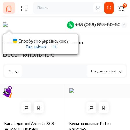
0
+38 (068) 853-60-60
Спробуємо українською?
Главная
Техника для дома
Весы напольные
Так, звісно!
Ні
Весы напольные
15
По умолчанию
Ваги підлогові Ardesto SCB-
Весы напольные Rotex
965MATTERHORN
RSB06-N