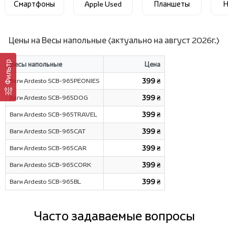
Смартфоны
Apple Used
Планшеты
Н
Цены на Весы напольные (актуально на август 2026г.)
Фильтр
Весы напольные
Цена
Ваги Ardesto SCB-965PEONIES
399 ₴
Ваги Ardesto SCB-965DOG
399 ₴
Ваги Ardesto SCB-965TRAVEL
399 ₴
Ваги Ardesto SCB-965CAT
399 ₴
Ваги Ardesto SCB-965CAR
399 ₴
Ваги Ardesto SCB-965CORK
399 ₴
Ваги Ardesto SCB-965BL
399 ₴
Часто задаваемые вопросы