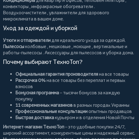
Кондиционеры
для квартир и офисов,
тепловентиляторы
,
конвекторы
,
инфракрасные обогреватели
.
Воздухоочистители
, увлажнители для здорового
микроклимата в вашем доме.
Уход за одеждой и уборкой
Утюги и отпариватели
для идеального ухода за одеждой.
Пылесосы
колбовые
,
мешковые
,
моющие
,
вертикальные
и
работы-пылесосы
. Аксессуары для пылесосов и уборка дома.
Почему выбирают ТехноТоп?
Официальная гарантия производителя
на все товары
Рассрочка 0%
на все товары без переплат и первых
взносов
Бонусная программа
– тысячи бонусов за каждую
покупку
11 современных магазинов
в разных городах Украины
Профессиональные консультации
опытных продавцов
Быстрая доставка
курьером и в отделения Новой Почты
Интернет-магазин ТехноТоп
– это удобные покупки 24/7,
широкий ассортимент, конкурентные цены и надежный сервис.