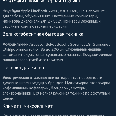
Ноутбуки и компьютерная техника
Ноутбуки Apple MacBook
,
Acer
,
Asus
,
Dell
,
HP
,
Lenovo
,
MSI
для работы, обучения и игр. Настольные компьютеры,
мониторы
диагонали 24", 27", 32".
Принтеры
лазерные и
струйные, компьютерная периферия.
Великогабаритная бытовая техника
Холодильники
Ardesto
,
Beko
,
Bosch
,
Gorenje
,
LG
,
Samsung
,
Whirlpool
высотой от 85 до 200 см.
Стиральные машины
автомат и полуавтомат,
сушильные машины
.
Посудомоечные
машины
с гарантией изготовителя.
Техника для кухни
Электрические и газовые плиты
, варочные поверхности,
духовые шкафы ведущих брендов.
Мультиварки-скороварки
,
кофемашины и кофеварки
,
блендеры
,
тостеры
,
электрочайники
. Вся мелкая кухонная техника по доступным
ценам.
Климат и микроклимат