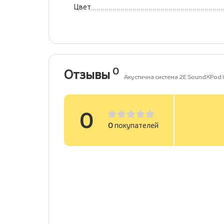
Цвет
0
Отзывы
Акустична система 2E SoundXPod W
0
0
покупателей