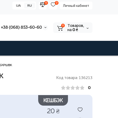
0
0
UA
RU
Личный кабинет
Tоваров,
0
+38 (068) 853-60-60
на
0 ₴
BSSXPWBK
BK
Код товара: 136213
0
КЕШБЭК
20 ₴