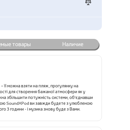
емые товары
Наличие
 її можна взяти на пляж, прогулянку на
чності для створення бажаної атмосфери як у
можна збільшити потужність системи, об'єднавши
товою SoundXPod ви завжди будете з улюбленою
 3 години - і музика знову буде з Вами.