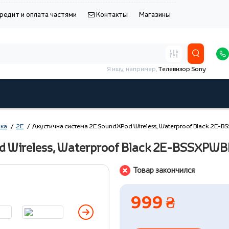
редит и оплата частями
Контакты
Магазины
Я ищу, например,
Телевизор Sony
ика
2E
Акустична система 2E SoundXPod Wireless, Waterproof Black 2E-
d Wireless, Waterproof Black 2E-BSSXPW
Товар закончился
999 ₴