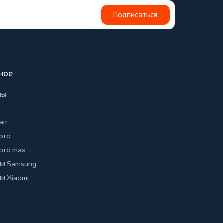
Подписаться
ное
ны
air
 pro
 pro max
и Samsung
и Xiaomi