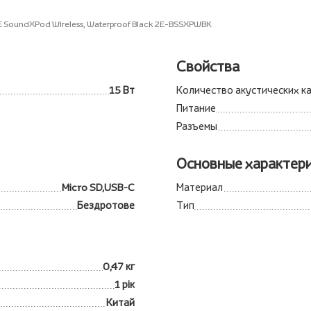
E SoundXPod Wireless, Waterproof Black 2E-BSSXPWBK
Свойства
15 Вт
Количество акустических к
Питание
Разъемы
Основные характер
Micro SD,USB-C
Материал
Бездротове
Тип
0,47 кг
1 рік
Китай