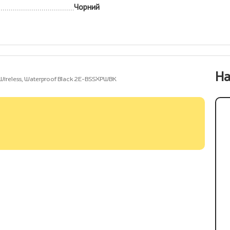
Чорний
На
ireless, Waterproof Black 2E-BSSXPWBK