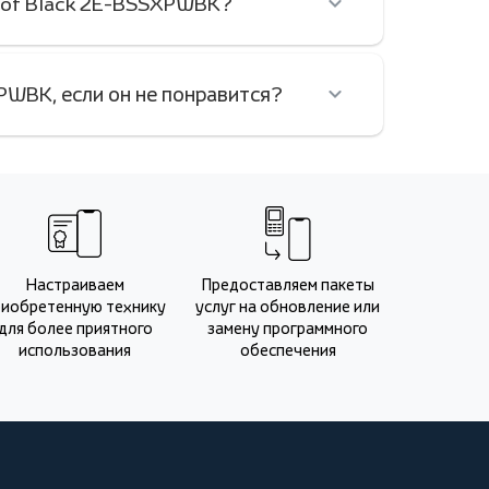
roof Black 2E-BSSXPWBK?
PWBK, если он не понравится?
Настраиваем
Предоставляем пакеты
риобретенную технику
услуг на обновление или
для более приятного
замену программного
использования
обеспечения