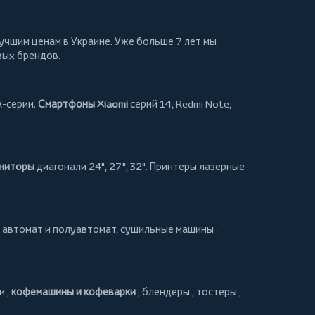
учшим ценам в Украине. Уже больше 7 лет мы
вых брендов.
A-серии.
Смартфоны Xiaomi
серий 14, Redmi Note,
ниторы
диагонали 24", 27", 32".
Принтеры
лазерные
автомат и полуавтомат,
сушильные машины
.
и
,
кофемашины и кофеварки
,
блендеры
,
тостеры
,