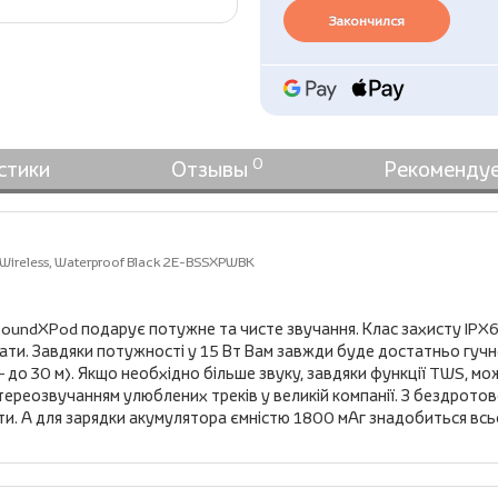
Закончился
0
стики
Отзывы
Рекоменду
Wireless, Waterproof Black 2E-BSSXPWBK
undXPod подарує потужне та чисте звучання. Клас захисту IPX6 –
псувати. Завдяки потужності у 15 Вт Вам завжди буде достатньо гу
я – до 30 м). Якщо необхідно більше звуку, завдяки функції TWS, 
тереозвучанням улюблених треків у великій компанії. З бездро
. А для зарядки акумулятора ємністю 1800 мАг знадобиться всього