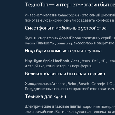
ТехноТоп — интернет-магазин бытово
Интернет-магазин
tehnotop.ua
- это самый широки
помогаем украинским семьям создавать комфорт в
Смартфоны и мобильные устройства
Купить
смартфоны Apple iPhone
последних серий 16
Redmi.
Планшеты
, Samsung, аксессуары и
защитное
Ноутбуки и компьютерная техника
Ноутбуки Apple MacBook
,
Acer
,
Asus
,
Dell
,
HP
,
Len
и струйные, компьютерная периферия.
Великогабаритная бытовая техника
Холодильники
Ardesto
,
Beko
,
Bosch
,
Gorenje
,
LG
,
Посудомоечные машины
с гарантией изготовителя.
Техника для кухни
Электрические и газовые плиты
, варочные поверх
электрочайники
. Вся мелкая кухонная техника по 