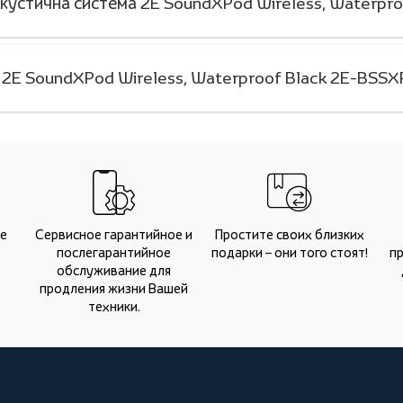
Акустична система 2E SoundXPod Wireless, Waterp
 2E SoundXPod Wireless, Waterproof Black 2E-BSSX
Не
Сервисное гарантийное и
Простите своих близких
послегарантийное
подарки – они того стоят!
п
обслуживание для
продления жизни Вашей
техники.