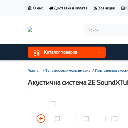
О нас
Доставка и оплата
Все акции
К
Каталог товаров
Главная
Телевизоры и мультимедиа
Портативная акуст
Акустична система 2E SoundXTub