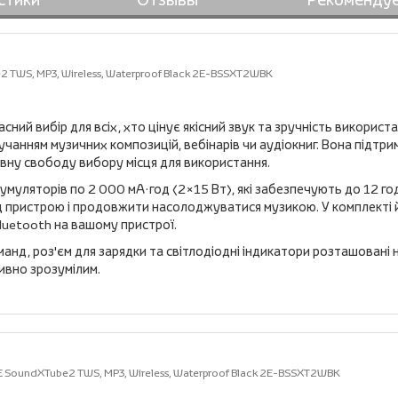
 TWS, MP3, Wireless, Waterproof Black 2E-BSSXT2WBK
ний вибір для всіх, хто цінує якісний звук та зручність викорис
учанням музичних композицій, вебінарів чи аудіокниг. Вона підтр
повну свободу вибору місця для використання.
муляторів по 2 000 мА·год (2×15 Вт), які забезпечують до 12 г
д пристрою і продовжити насолоджуватися музикою. У комплекті й
Bluetooth на вашому пристрої.
анд, роз'єм для зарядки та світлодіодні індикатори розташовані 
ивно зрозумілим.
E SoundXTube2 TWS, MP3, Wireless, Waterproof Black 2E-BSSXT2WBK