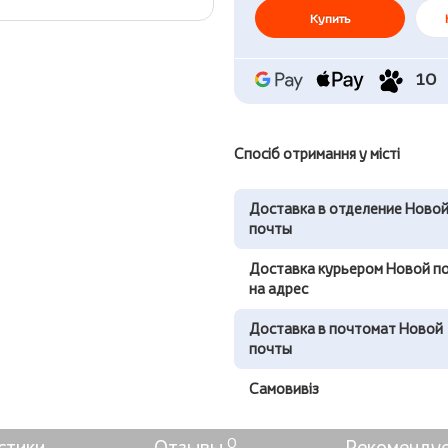
Купить
10
Спосіб отримання у місті
Доставка в отделение Ново
почты
Доставка курьером Новой п
на адрес
Доставка в почтомат Новой
почты
Самовивіз
0
стики
Отзывы
Рекоменду