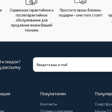
Не
Сервисное гарантийное и
Простите своих близких
послегарантийное
подарки – они того стоят!
п
обслуживание для
продления жизни Вашей
техники.
й и скидок?
у рассылку
мация
Покупателям
Популяр
Контакты
Смартфо
ам
Отзывы о магазине
Iphone 17