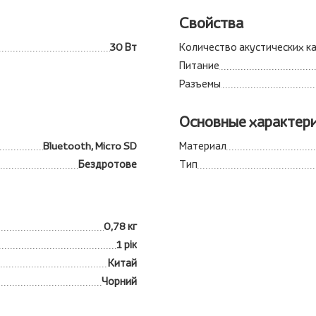
Свойства
30 Вт
Количество акустических к
Питание
Разъемы
Основные характер
Bluetooth, Micro SD
Материал
Бездротове
Тип
0,78 кг
1 рік
Китай
Чорний