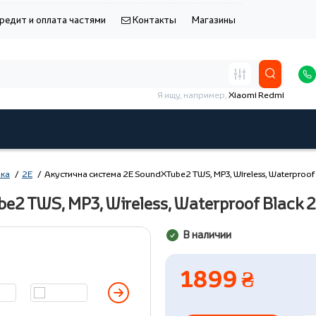
редит и оплата частями
Контакты
Магазины
Я ищу, например,
Xiaomi Redmi
ика
2E
Акустична система 2E SoundXTube2 TWS, MP3, Wireless, Waterproo
e2 TWS, MP3, Wireless, Waterproof Blac
В наличии
1899 ₴