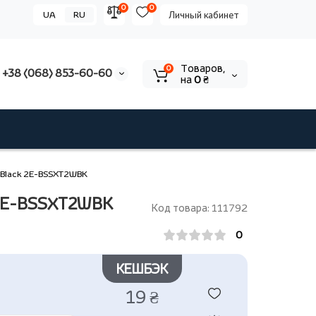
0
0
UA
RU
Личный кабинет
Tоваров,
0
+38 (068) 853-60-60
на
0 ₴
f Black 2E-BSSXT2WBK
k 2E-BSSXT2WBK
Код товара: 111792
0
КЕШБЭК
19 ₴