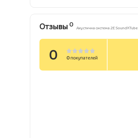
0
Отзывы
Акустична система 2E SoundXTube2
0
0
покупателей