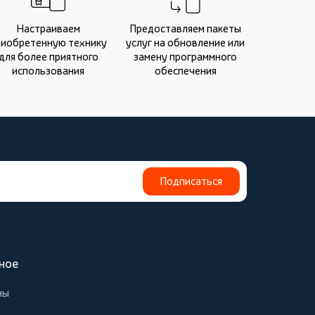
Настраиваем
Предоставляем пакеты
риобретенную технику
услуг на обновление или
для более приятного
замену программного
использования
обеспечения
Подписаться
ное
ны