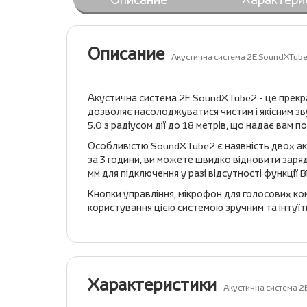
Описание
Акустична система 2E SoundXTube2
Акустична система 2E SoundXTube2 - це прекрас
дозволяє насолоджуватися чистим і якісним зв
5.0 з радіусом дії до 18 метрів, що надає вам 
Особливістю SoundXTube2 є наявність двох аку
за 3 години, ви можете швидко відновити заря
мм для підключення у разі відсутності функції 
Кнопки управління, мікрофон для голосових ком
користування цією системою зручним та інтуїт
Характеристики
Акустична система 2