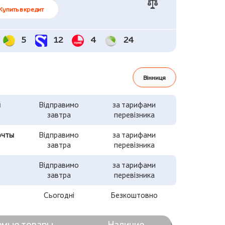
Купить в кредит
5
12
4
24
Вінниця
й
Відправимо
за тарифами
завтра
перевізника
очты
Відправимо
за тарифами
завтра
перевізника
Відправимо
за тарифами
завтра
перевізника
Сьогодні
Безкоштовно
емые товары
Наличие