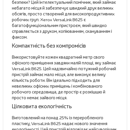
безпеки? Цей інтелектуальний помічник, який займає
небагато місця й забезпечує швидкий друк великих
обсягів, просто створений для високопродуктивних
робочих груп. Xerox VersaLink B625 є
багатофункціональним пристроєм, який швидко
справляється з друком, копіюванням, скануванням і
факсом.
Компактність без компромісів
Використовуйте кожен квадратний метр свого
офісного приміщення завдяки малій площі, яку займає
VersaLink B625. Цей надзвичайно потужний робочий
пристрій займає мало місця, але виконує велику
кількість роботи. Він ідеально підходить для
невеликих офісних приміщень і комбінованого
робочого середовища, де простір є розкішшю й
просто немає зайвого місця.
Цілковита екологічність
Виготовлений на понад 25% із переробленого
пластику, VersaLink B625 надає нового значення
екологічності. Цей пристрій відповідає найсуворішим