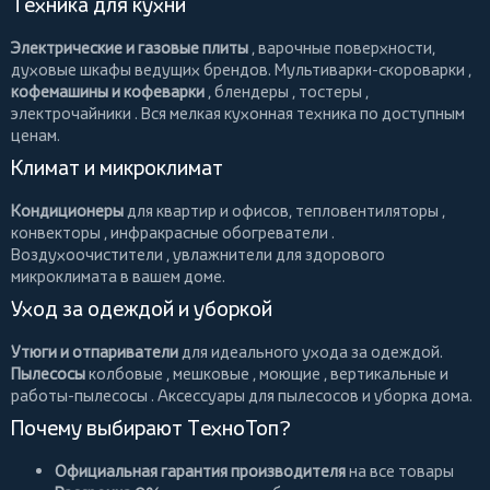
Техника для кухни
Электрические и газовые плиты
, варочные поверхности,
духовые шкафы ведущих брендов.
Мультиварки-скороварки
,
кофемашины и кофеварки
,
блендеры
,
тостеры
,
электрочайники
. Вся мелкая кухонная техника по доступным
ценам.
Климат и микроклимат
Кондиционеры
для квартир и офисов,
тепловентиляторы
,
конвекторы
,
инфракрасные обогреватели
.
Воздухоочистители
, увлажнители для здорового
микроклимата в вашем доме.
Уход за одеждой и уборкой
Утюги и отпариватели
для идеального ухода за одеждой.
Пылесосы
колбовые
,
мешковые
,
моющие
,
вертикальные
и
работы-пылесосы
. Аксессуары для пылесосов и уборка дома.
Почему выбирают ТехноТоп?
Официальная гарантия производителя
на все товары