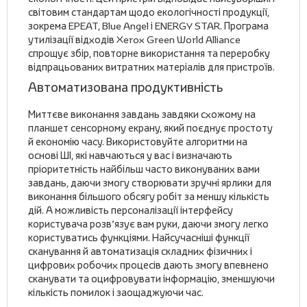
світовим стандартам щодо екологічності продукції,
зокрема EPEAT, Blue Angel і ENERGY STAR. Програма
утилізації відходів Xerox Green World Alliance
спрощує збір, повторне використання та переробку
відпрацьованих витратних матеріалів для пристроїв.
Автоматизована продуктивність
Миттєве виконання завдань завдяки схожому на
планшет сенсорному екрану, який поєднує простоту
й економію часу. Використовуйте алгоритми на
основі ШІ, які навчаються у вас і визначають
пріоритетність найбільш часто виконуваних вами
завдань, даючи змогу створювати зручні ярлики для
виконання більшого обсягу робіт за меншу кількість
дій. А можливість персоналізації інтерфейсу
користувача розв’язує вам руки, даючи змогу легко
користуватись функціями. Найсучасніші функції
сканування й автоматизація складних фізичних і
цифрових робочих процесів дають змогу впевнено
сканувати та оцифровувати інформацію, зменшуючи
кількість помилок і заощаджуючи час.