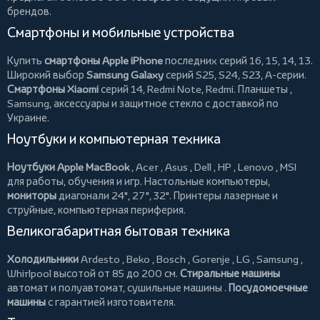
брендов.
Смартфоны и мобильные устройства
Купить
смартфоны Apple iPhone
последних серий 16, 15, 14, 13.
Широкий выбор
Samsung Galaxy
серий S25, S24, S23, A-серии.
Смартфоны Xiaomi
серий 14, Redmi Note, Redmi.
Планшеты
,
Samsung, аксессуары и
защитное стекло
с доставкой по
Украине.
Ноутбуки и компьютерная техника
Ноутбуки Apple MacBook
,
Acer
,
Asus
,
Dell
,
HP
,
Lenovo
,
MSI
для работы, обучения и игр. Настольные компьютеры,
мониторы
диагонали 24", 27", 32".
Принтеры
лазерные и
струйные, компьютерная периферия.
Великогабаритная бытовая техника
Холодильники
Ardesto
,
Beko
,
Bosch
,
Gorenje
,
LG
,
Samsung
,
Whirlpool
высотой от 85 до 200 см.
Стиральные машины
автомат и полуавтомат,
сушильные машины
.
Посудомоечные
машины
с гарантией изготовителя.