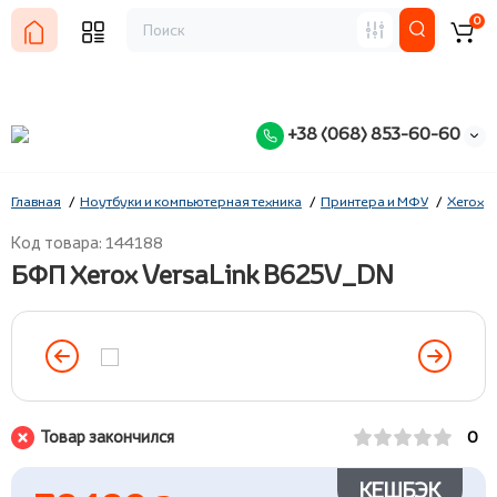
0
+38 (068) 853-60-60
Главная
Ноутбуки и компьютерная техника
Принтера и МФУ
Xerox
Код товара: 144188
БФП Xerox VersaLink B625V_DN
Товар закончился
0
КЕШБЭК