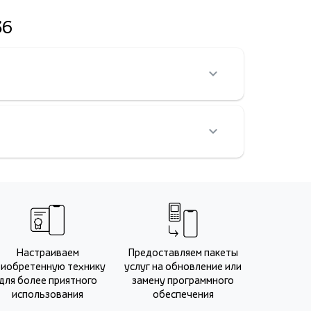
36
Настраиваем
Предоставляем пакеты
риобретенную технику
услуг на обновление или
для более приятного
замену программного
использования
обеспечения