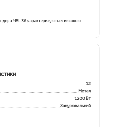
блендера MBL-36 характеризуються високою
истики
12
Метал
1200 Вт
Занурювальний