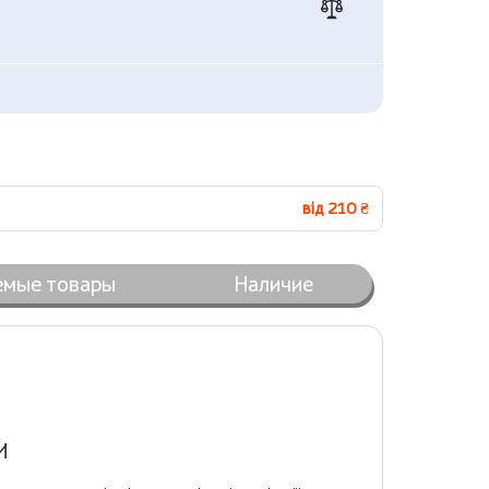
від 210 ₴
емые товары
Наличие
И