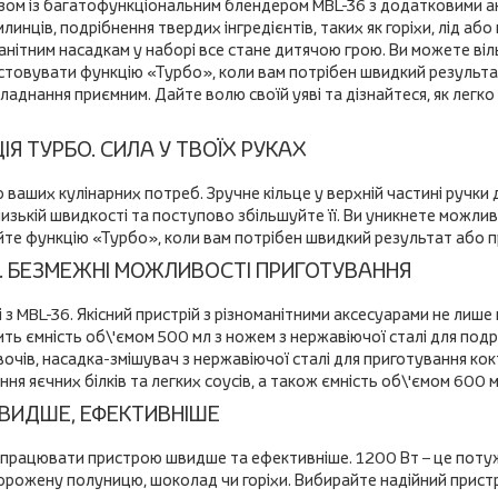
ом із багатофункціональним блендером MBL-36 з додатковими аксес
линців, подрібнення твердих інгредієнтів, таких як горіхи, лід або
оманітним насадкам у наборі все стане дитячою грою. Ви можете в
стовувати функцію «Турбо», коли вам потрібен швидкий результат 
аднання приємним. Дайте волю своїй уяві та дізнайтеся, як легк
Я ТУРБО. СИЛА У ТВОЇХ РУКАХ
ваших кулінарних потреб. Зручне кільце у верхній частині ручк
а низькій швидкості та поступово збільшуйте її. Ви уникнете мож
уйте функцію «Турбо», коли вам потрібен швидкий результат або п
. БЕЗМЕЖНІ МОЖЛИВОСТІ ПРИГОТУВАННЯ
і з MBL-36. Якісний пристрій з різноманітними аксесуарами не лиш
ить ємність об\'ємом 500 мл з ножем з нержавіючої сталі для под
а овочів, насадка-змішувач з нержавіючої сталі для приготування ко
ня яєчних білків та легких соусів, а також ємність об\'ємом 600 м
ШВИДШЕ, ЕФЕКТИВНІШЕ
працювати пристрою швидше та ефективніше. 1200 Вт – це потужн
заморожену полуницю, шоколад чи горіхи. Вибирайте надійний прис