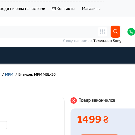
редит и оплата частями
Контакты
Магазины
Я ищу, например,
Телевизор Sony
MPM
Блендер MPM MBL-36
Товар закончился
1499 ₴