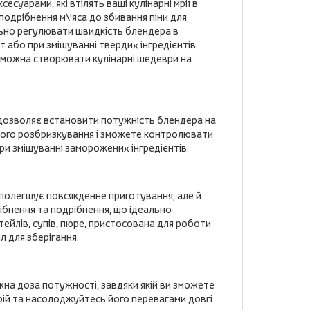
уарами, які втілять ваші кулінарні мрії в
 подрібнення м\'яса до збивання піни для
ільно регулювати швидкість блендера в
або при змішуванні твердих інгредієнтів.
о можна створювати кулінарні шедеври на
и дозволяє встановити потужність блендера на
ливого розбризкування і зможете контролювати
ри змішуванні заморожених інгредієнтів.
е полегшує повсякденне приготування, але й
рібнення та подрібнення, що ідеально
ктейлів, супів, пюре, пристосована для роботи
л для зберігання.
а доза потужності, завдяки якій ви зможете
трій та насолоджуйтесь його перевагами довгі