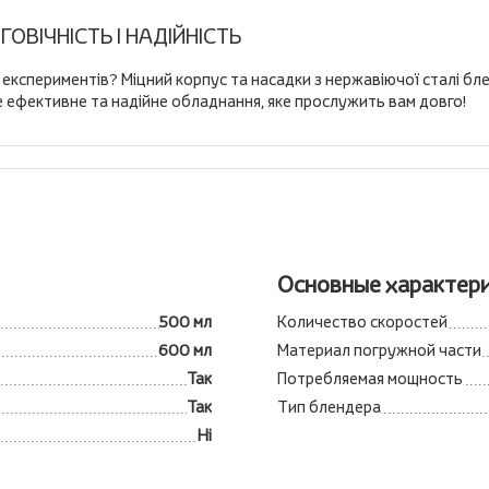
ГОВІЧНІСТЬ І НАДІЙНІСТЬ
 експериментів? Міцний корпус та насадки з нержавіючої сталі 
те ефективне та надійне обладнання, яке прослужить вам довго!
6
Основные характер
500 мл
Количество скоростей
600 мл
Материал погружной части
Так
Потребляемая мощность
Так
Тип блендера
Ні