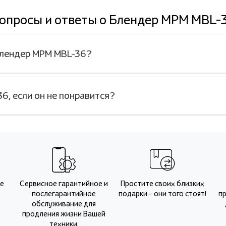
опросы и ответы о Блендер MPM MBL-
Блендер MPM MBL-36?
6, если он не понравится?
Не
Сервисное гарантийное и
Простите своих близких
послегарантийное
подарки – они того стоят!
п
обслуживание для
продления жизни Вашей
техники.