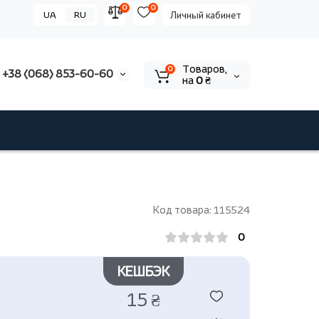
0
0
UA
RU
Личный кабинет
Tоваров,
0
+38 (068) 853-60-60
на
0 ₴
Код товара: 115524
0
КЕШБЭК
15 ₴