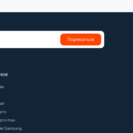
Подписаться
ное
ны
air
 pro
 pro max
и Samsung