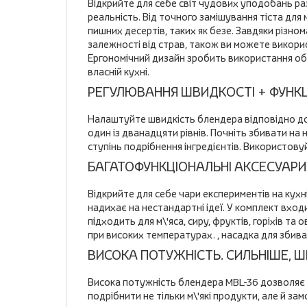
Відкрийте для себе світ чудових уподобань раз
реальність. Від точного замішування тіста для м
пишних десертів, таких як безе. Завдяки різн
залежності від страв, також ви можете викори
Ергономічний дизайн зробить використання обл
власній кухні.
РЕГУЛЮВАННЯ ШВИДКОСТІ + ФУНКЦІ
Налаштуйте швидкість блендера відповідно до 
один із дванадцяти рівнів. Почніть збивати н
ступінь подрібнення інгредієнтів. Використов
БАГАТОФУНКЦІОНАЛЬНІ АКСЕСУАРИ
Відкрийте для себе чари експериментів на кухн
надихає на нестандартні ідеї. У комплект вход
підходить для м\'яса, сиру, фруктів, горіхів т
при високих температурах. , насадка для збиван
ВИСОКА ПОТУЖНІСТЬ. СИЛЬНІШЕ, 
Висока потужність блендера MBL-36 дозволяє 
подрібнити не тільки м\'які продукти, але й 