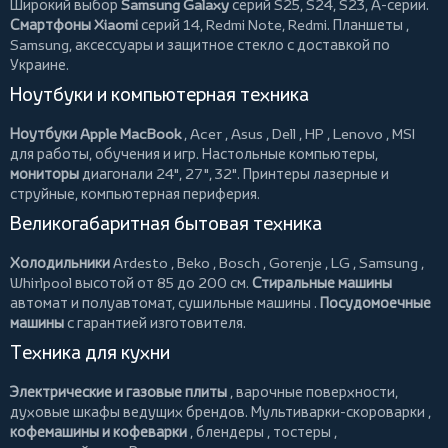
Широкий выбор
Samsung Galaxy
серий S25, S24, S23, A-серии.
Смартфоны Xiaomi
серий 14, Redmi Note, Redmi.
Планшеты
,
Samsung, аксессуары и
защитное стекло
с доставкой по
Украине.
Ноутбуки и компьютерная техника
Ноутбуки Apple MacBook
,
Acer
,
Asus
,
Dell
,
HP
,
Lenovo
,
MSI
для работы, обучения и игр. Настольные компьютеры,
мониторы
диагонали 24", 27", 32".
Принтеры
лазерные и
струйные, компьютерная периферия.
Великогабаритная бытовая техника
Холодильники
Ardesto
,
Beko
,
Bosch
,
Gorenje
,
LG
,
Samsung
,
Whirlpool
высотой от 85 до 200 см.
Стиральные машины
автомат и полуавтомат,
сушильные машины
.
Посудомоечные
машины
с гарантией изготовителя.
Техника для кухни
Электрические и газовые плиты
, варочные поверхности,
духовые шкафы ведущих брендов.
Мультиварки-скороварки
,
кофемашины и кофеварки
,
блендеры
,
тостеры
,