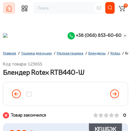
0
+38 (068) 853-60-60
Главная
Техника для кухни
Мелкая техника
Блендеры
Rotex
Бл
Код товара: 123655
Блендер Rotex RTB440-W
Товар закончился
0
КЕШБЭК