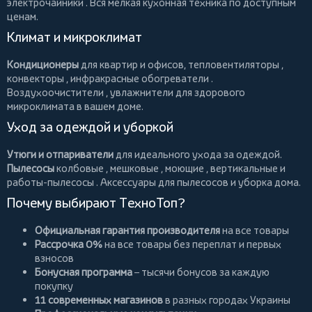
электрочайники
. Вся мелкая кухонная техника по доступным
ценам.
Климат и микроклимат
Кондиционеры
для квартир и офисов,
тепловентиляторы
,
конвекторы
,
инфракрасные обогреватели
.
Воздухоочистители
, увлажнители для здорового
микроклимата в вашем доме.
Уход за одеждой и уборкой
Утюги и отпариватели
для идеального ухода за одеждой.
Пылесосы
колбовые
,
мешковые
,
моющие
,
вертикальные
и
работы-пылесосы
. Аксессуары для пылесосов и уборка дома.
Почему выбирают ТехноТоп?
Официальная гарантия производителя
на все товары
Рассрочка 0%
на все товары без переплат и первых
взносов
Бонусная программа
– тысячи бонусов за каждую
покупку
11 современных магазинов
в разных городах Украины