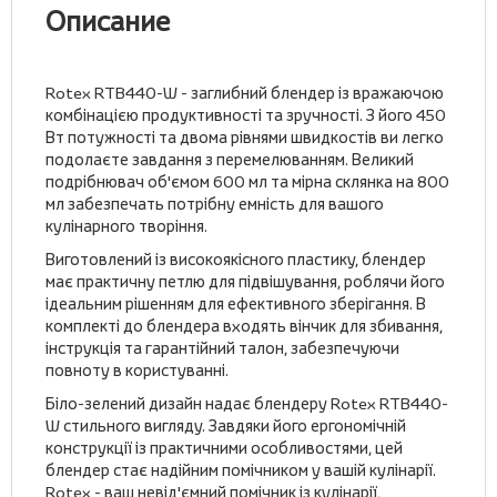
Описание
Rotex RTB440-W - заглибний блендер із вражаючою
комбінацією продуктивності та зручності. З його 450
Вт потужності та двома рівнями швидкостів ви легко
подолаєте завдання з перемелюванням. Великий
подрібнювач об'ємом 600 мл та мірна склянка на 800
мл забезпечать потрібну емність для вашого
кулінарного творіння.
Виготовлений із високоякісного пластику, блендер
має практичну петлю для підвішування, роблячи його
ідеальним рішенням для ефективного зберігання. В
комплекті до блендера входять вінчик для збивання,
інструкція та гарантійний талон, забезпечуючи
повноту в користуванні.
Біло-зелений дизайн надає блендеру Rotex RTB440-
W стильного вигляду. Завдяки його ергономічній
конструкції із практичними особливостями, цей
блендер стає надійним помічником у вашій кулінарії.
Rotex - ваш невід'ємний помічник із кулінарії,