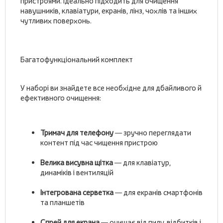
пристроями. Ідеально підходить для очищення
навушників, клавіатури, екранів, лінз, чохлів та інших
чутливих поверхонь.
Багатофункціональний комплект
У наборі ви знайдете все необхідне для дбайливого й
ефективного очищення:
Тримач для телефону
— зручно переглядати
контент під час чищення пристрою
Велика висувна щітка
— для клавіатур,
динаміків і вентиляцій
Інтегрована серветка
— для екранів смартфонів
та планшетів
Спрей для екрана
— очищає від пилу, відбитків і