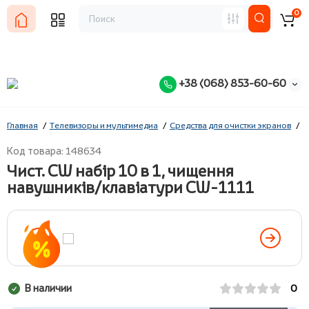
0
+38 (068) 853-60-60
Главная
Телевизоры и мультимедиа
Средства для очистки экранов
C
Код товара: 148634
Чист. CW набір 10 в 1, чищення
навушників/клавіатури CW-1111
В наличии
0