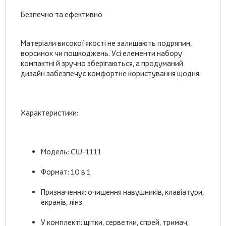
Безпечно та ефективно
Матеріали високої якості не залишають подряпин,
ворсинок чи пошкоджень. Усі елементи набору
компактні й зручно зберігаються, а продуманий
дизайн забезпечує комфортне користування щодня.
Характеристики:
Модель: CW-1111
Формат: 10 в 1
Призначення: очищення навушників, клавіатури,
екранів, лінз
У комплекті: щітки, серветки, спрей, тримач,