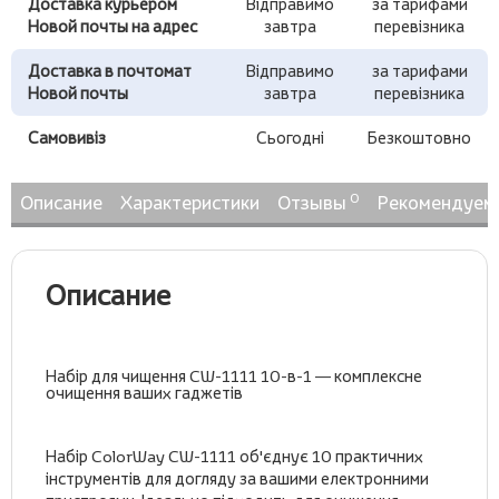
Доставка курьером
Відправимо
за тарифами
Новой почты на адрес
завтра
перевізника
Доставка в почтомат
Відправимо
за тарифами
Новой почты
завтра
перевізника
Самовивіз
Сьогодні
Безкоштовно
0
Описание
Характеристики
Отзывы
Рекомендуем
Описание
Набір для чищення CW-1111 10-в-1 — комплексне
очищення ваших гаджетів
Набір ColorWay CW-1111 об'єднує 10 практичних
інструментів для догляду за вашими електронними