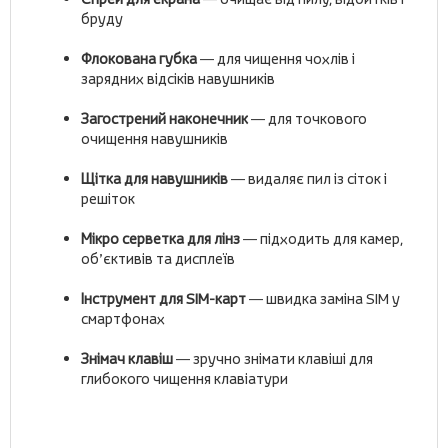
бруду
Флокована губка
— для чищення чохлів і
зарядних відсіків навушників
Загострений наконечник
— для точкового
очищення навушників
Щітка для навушників
— видаляє пил із сіток і
решіток
Мікро серветка для лінз
— підходить для камер,
об’єктивів та дисплеїв
Інструмент для SIM-карт
— швидка заміна SIM у
смартфонах
Знімач клавіш
— зручно знімати клавіші для
глибокого чищення клавіатури