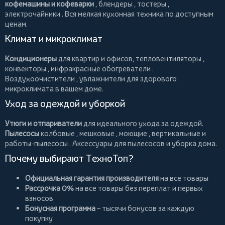
кофемашины и кофеварки
,
блендеры
,
тостеры
,
электрочайники
. Вся мелкая кухонная техника по доступным
ценам.
Климат и микроклимат
Кондиционеры
для квартир и офисов,
тепловентиляторы
,
конвекторы
,
инфракрасные обогреватели
.
Воздухоочистители
, увлажнители для здорового
микроклимата в вашем доме.
Уход за одеждой и уборкой
Утюги и отпариватели
для идеального ухода за одеждой.
Пылесосы
колбовые
,
мешковые
,
моющие
,
вертикальные
и
работы-пылесосы
. Аксессуары для пылесосов и уборка дома.
Почему выбирают ТехноТоп?
Официальная гарантия производителя
на все товары
Рассрочка 0%
на все товары без переплат и первых
взносов
Бонусная программа
– тысячи бонусов за каждую
покупку