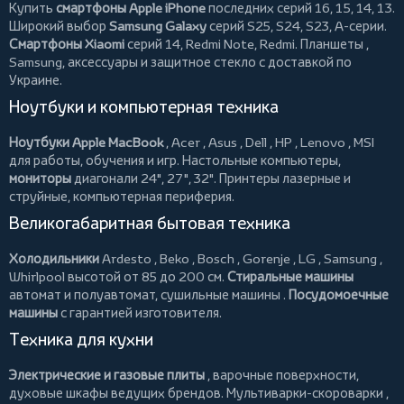
Купить
смартфоны Apple iPhone
последних серий 16, 15, 14, 13.
Широкий выбор
Samsung Galaxy
серий S25, S24, S23, A-серии.
Смартфоны Xiaomi
серий 14, Redmi Note, Redmi.
Планшеты
,
Samsung, аксессуары и
защитное стекло
с доставкой по
Украине.
Ноутбуки и компьютерная техника
Ноутбуки Apple MacBook
,
Acer
,
Asus
,
Dell
,
HP
,
Lenovo
,
MSI
для работы, обучения и игр. Настольные компьютеры,
мониторы
диагонали 24", 27", 32".
Принтеры
лазерные и
струйные, компьютерная периферия.
Великогабаритная бытовая техника
Холодильники
Ardesto
,
Beko
,
Bosch
,
Gorenje
,
LG
,
Samsung
,
Whirlpool
высотой от 85 до 200 см.
Стиральные машины
автомат и полуавтомат,
сушильные машины
.
Посудомоечные
машины
с гарантией изготовителя.
Техника для кухни
Электрические и газовые плиты
, варочные поверхности,
духовые шкафы ведущих брендов.
Мультиварки-скороварки
,