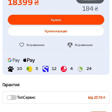
18399 ₴
184 ₴
Купить
Купить в кредит
В сравнение
В сравнение
10
5
12
4
24
Гарантия
ТопСервис
від 2576 ₴