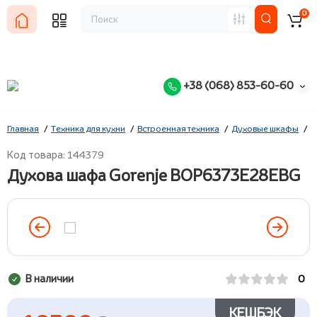
0
+38 (068) 853-60-60
Главная
Техника для кухни
Встроенная техника
Духовые шкафы
G
Код товара: 144379
Духова шафа Gorenje BOP6373E28EBG
В наличии
0
КЕШБЭК