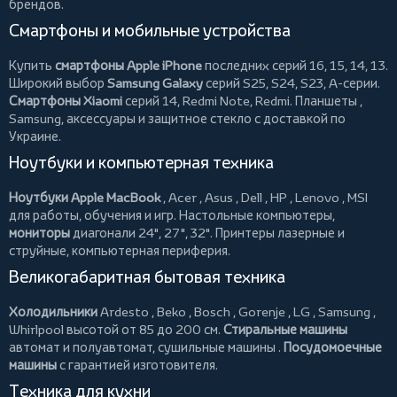
брендов.
Смартфоны и мобильные устройства
Купить
смартфоны Apple iPhone
последних серий 16, 15, 14, 13.
Широкий выбор
Samsung Galaxy
серий S25, S24, S23, A-серии.
Смартфоны Xiaomi
серий 14, Redmi Note, Redmi.
Планшеты
,
Samsung, аксессуары и
защитное стекло
с доставкой по
Украине.
Ноутбуки и компьютерная техника
Ноутбуки Apple MacBook
,
Acer
,
Asus
,
Dell
,
HP
,
Lenovo
,
MSI
для работы, обучения и игр. Настольные компьютеры,
мониторы
диагонали 24", 27", 32".
Принтеры
лазерные и
струйные, компьютерная периферия.
Великогабаритная бытовая техника
Холодильники
Ardesto
,
Beko
,
Bosch
,
Gorenje
,
LG
,
Samsung
,
Whirlpool
высотой от 85 до 200 см.
Стиральные машины
автомат и полуавтомат,
сушильные машины
.
Посудомоечные
машины
с гарантией изготовителя.
Техника для кухни