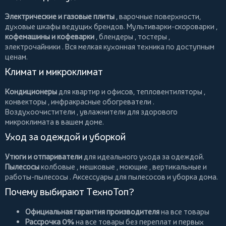
Электрические и газовые плиты
, варочные поверхности,
духовые шкафы ведущих брендов.
Мультиварки-скороварки
,
кофемашины и кофеварки
,
блендеры
,
тостеры
,
электрочайники
. Вся мелкая кухонная техника по доступным
ценам.
Климат и микроклимат
Кондиционеры
для квартир и офисов,
тепловентиляторы
,
конвекторы
,
инфракрасные обогреватели
.
Воздухоочистители
, увлажнители для здорового
микроклимата в вашем доме.
Уход за одеждой и уборкой
Утюги и отпариватели
для идеального ухода за одеждой.
Пылесосы
колбовые
,
мешковые
,
моющие
,
вертикальные
и
работы-пылесосы
. Аксессуары для пылесосов и уборка дома.
Почему выбирают ТехноТоп?
Официальная гарантия производителя
на все товары
Рассрочка 0%
на все товары без переплат и первых