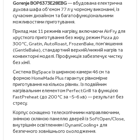
Gorenje BOP6373E28EBG
— вбудована електрична
духова шафа об’ємом 77 л у чорному виконанні, із
сучасним дизайном та багатофункціональними
можливостями приготування.
Прилад має 11 режимів нагріву, включаючи AirFry для
хрусткого приготування без жиру, режим Pizza до
300 °C, Gratin, AutoRoast, FrozenBake, пом’якшення
(GentleBake), стандартний верхній/нижній нагрів та
конвекторні моделі. Пірофункція забезпечує чистку
без хімії.
Система BigSpace із шириною камери 46 см та
формою HomeMade Plus гарантує рівномірне
приготування на кількох рівнях. Із подвійним
нагрівальним елементом PerfectGrill та функцією
FastPreheat (до 200 °C за ~5–6 хв) — результат без
стресу.
Корпус оснащено телескопічними направляючими,
знімною скляною панеллю дверей із SoftOpen/Close,
внутрішнім освітленням і DynamiCooling+ для
безпечного зовнішнього охолодження.