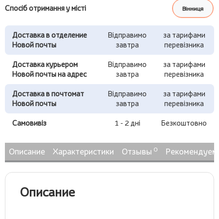
Спосіб отримання у місті
Вінниця
Доставка в отделение
Відправимо
за тарифами
Новой почты
завтра
перевізника
Доставка курьером
Відправимо
за тарифами
Новой почты на адрес
завтра
перевізника
Доставка в почтомат
Відправимо
за тарифами
Новой почты
завтра
перевізника
Самовивіз
1 - 2 дні
Безкоштовно
0
Описание
Характеристики
Отзывы
Рекомендуем
Описание