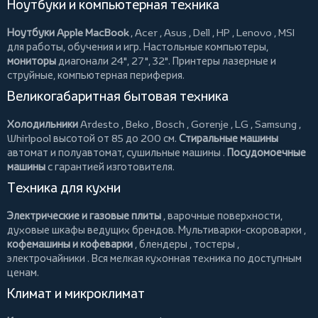
Ноутбуки и компьютерная техника
Ноутбуки Apple MacBook
,
Acer
,
Asus
,
Dell
,
HP
,
Lenovo
,
MSI
для работы, обучения и игр. Настольные компьютеры,
мониторы
диагонали 24", 27", 32".
Принтеры
лазерные и
струйные, компьютерная периферия.
Великогабаритная бытовая техника
Холодильники
Ardesto
,
Beko
,
Bosch
,
Gorenje
,
LG
,
Samsung
,
Whirlpool
высотой от 85 до 200 см.
Стиральные машины
автомат и полуавтомат,
сушильные машины
.
Посудомоечные
машины
с гарантией изготовителя.
Техника для кухни
Электрические и газовые плиты
, варочные поверхности,
духовые шкафы ведущих брендов.
Мультиварки-скороварки
,
кофемашины и кофеварки
,
блендеры
,
тостеры
,
электрочайники
. Вся мелкая кухонная техника по доступным
ценам.
Климат и микроклимат