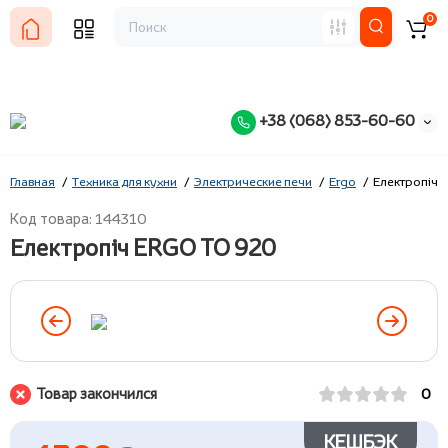
0
+38 (068) 853-60-60
Главная
Техника для кухни
Электрические печи
Ergo
Електропіч 
Код товара: 144310
Електропіч ERGO TO 920
Товар закончился
0
КЕШБЭК