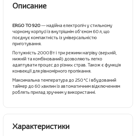
Описание
ERGO TO 920
— надійна електропіч у стильному
чорному корпусі із внутрішнім об’ємом 60 л, що
поєднує компактність із універсальністю
приготування.
Потужність 2000 Вт і три режими нагріву (верхній,
нижній та комбінований) дозволяють легко
адаптувати процес до різних страв. Також є функція
конвекції для рівномірного пропікання.
Максимальна температура до 250 °C і вбудований
таймер до 60 хвилин із автоматичним відключенням
роблять прилад зручним у використанні.
Характеристики