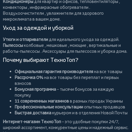
Кондиционеры
для квартир и офисов,
тепловентиляторы
,
конвекторы
,
инфракрасные обогреватели
.
Воздухоочистители
, увлажнители для здорового
микроклимата в вашем доме.
Уход за одеждой и уборкой
Утюги и отпариватели
для идеального ухода за одеждой.
Пылесосы
колбовые
,
мешковые
,
моющие
,
вертикальные
и
работы-пылесосы
. Аксессуары для пылесосов и уборка дома.
Почему выбирают ТехноТоп?
Официальная гарантия производителя
на все товары
Рассрочка 0%
на все товары без переплат и первых
взносов
Бонусная программа
– тысячи бонусов за каждую
покупку
11 современных магазинов
в разных городах Украины
Профессиональные консультации
опытных продавцов
Быстрая доставка
курьером и в отделения Новой Почты
Интернет-магазин ТехноТоп
– это удобные покупки 24/7,
широкий ассортимент, конкурентные цены и надежный сервис.