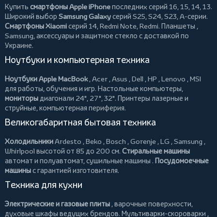
Купить
смартфоны Apple iPhone
последних серий 16, 15, 14, 13.
Широкий выбор
Samsung Galaxy
серий S25, S24, S23, A-серии.
Смартфоны Xiaomi
серий 14, Redmi Note, Redmi.
Планшеты
,
Samsung, аксессуары и
защитное стекло
с доставкой по
Украине.
Ноутбуки и компьютерная техника
Ноутбуки Apple MacBook
,
Acer
,
Asus
,
Dell
,
HP
,
Lenovo
,
MSI
для работы, обучения и игр. Настольные компьютеры,
мониторы
диагонали 24", 27", 32".
Принтеры
лазерные и
струйные, компьютерная периферия.
Великогабаритная бытовая техника
Холодильники
Ardesto
,
Beko
,
Bosch
,
Gorenje
,
LG
,
Samsung
,
Whirlpool
высотой от 85 до 200 см.
Стиральные машины
автомат и полуавтомат,
сушильные машины
.
Посудомоечные
машины
с гарантией изготовителя.
Техника для кухни
Электрические и газовые плиты
, варочные поверхности,
духовые шкафы ведущих брендов.
Мультиварки-скороварки
,