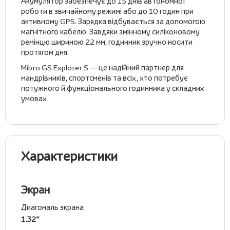
Акумулятор забезпечує до 15 днів автономної
роботи в звичайному режимі або до 10 годин при
активному GPS. Зарядка відбувається за допомогою
магнітного кабелю. Завдяки змінному силіконовому
ремінцю шириною 22 мм, годинник зручно носити
протягом дня.
Mibro GS Explorer S — це надійний партнер для
мандрівників, спортсменів та всіх, хто потребує
потужного й функціонального годинника у складних
умовах.
Характеристики
Экран
Диагональ экрана
1.32”