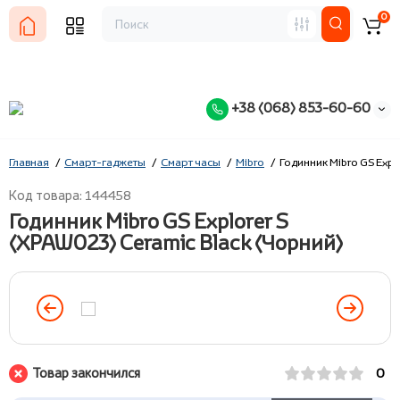
0
+38 (068) 853-60-60
Главная
Смарт-гаджеты
Смарт часы
Mibro
Годинник Mibro GS Expl
Код товара: 144458
Годинник Mibro GS Explorer S
(XPAW023) Ceramic Black (Чорний)
Товар закончился
0