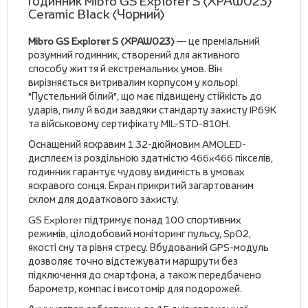
Годинник Mibro GS Explorer S (XPAW023)
Ceramic Black (Чорний)
Mibro GS Explorer S (XPAW023)
— це преміальний
розумний годинник, створений для активного
способу життя й екстремальних умов. Він
вирізняється витривалим корпусом у кольорі
"Пустельний білий", що має підвищену стійкість до
ударів, пилу й води завдяки стандарту захисту IP69K
та військовому сертифікату MIL-STD-810H.
Оснащений яскравим 1.32-дюймовим AMOLED-
дисплеєм із роздільною здатністю 466x466 пікселів,
годинник гарантує чудову видимість в умовах
яскравого сонця. Екран прикритий загартованим
склом для додаткового захисту.
GS Explorer підтримує понад 100 спортивних
режимів, цілодобовий моніторинг пульсу, SpO2,
якості сну та рівня стресу. Вбудований GPS-модуль
дозволяє точно відстежувати маршрути без
підключення до смартфона, а також передбачено
барометр, компас і висотомір для подорожей.