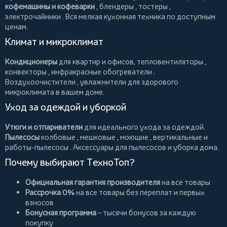
кофемашины и кофеварки
,
блендеры
,
тостеры
,
электрочайники
. Вся мелкая кухонная техника по доступным
ценам.
Климат и микроклимат
Кондиционеры
для квартир и офисов,
тепловентиляторы
,
конвекторы
,
инфракрасные обогреватели
.
Воздухоочистители
, увлажнители для здорового
микроклимата в вашем доме.
Уход за одеждой и уборкой
Утюги и отпариватели
для идеального ухода за одеждой.
Пылесосы
колбовые
,
мешковые
,
моющие
,
вертикальные
и
работы-пылесосы
. Аксессуары для пылесосов и уборка дома.
Почему выбирают ТехноТоп?
Официальная гарантия производителя
на все товары
Рассрочка 0%
на все товары без переплат и первых
взносов
Бонусная программа
– тысячи бонусов за каждую
покупку