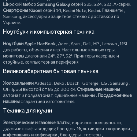
Широкий выбор
Samsung Galaxy
серий S25, S24, S23, A-серии.
Смартфоны Xiaomi
серий 14, Redmi Note, Redmi.
Планшеты
,
Samsung, аксессуары и
защитное стекло
с доставкой по
Украине.
Ноутбуки и компьютерная техника
Ноутбуки Apple MacBook
,
Acer
,
Asus
,
Dell
,
HP
,
Lenovo
,
MSI
для работы, обучения и игр. Настольные компьютеры,
мониторы
диагонали 24", 27", 32".
Принтеры
лазерные и
струйные, компьютерная периферия.
Великогабаритная бытовая техника
Холодильники
Ardesto
,
Beko
,
Bosch
,
Gorenje
,
LG
,
Samsung
,
Whirlpool
высотой от 85 до 200 см.
Стиральные машины
автомат и полуавтомат,
сушильные машины
.
Посудомоечные
машины
с гарантией изготовителя.
Техника для кухни
Электрические и газовые плиты
, варочные поверхности,
духовые шкафы ведущих брендов.
Мультиварки-скороварки
,
кофемашины и кофеварки
,
блендеры
,
тостеры
,