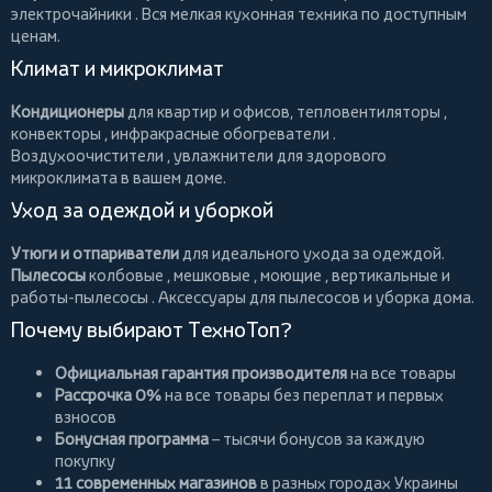
электрочайники
. Вся мелкая кухонная техника по доступным
ценам.
Климат и микроклимат
Кондиционеры
для квартир и офисов,
тепловентиляторы
,
конвекторы
,
инфракрасные обогреватели
.
Воздухоочистители
, увлажнители для здорового
микроклимата в вашем доме.
Уход за одеждой и уборкой
Утюги и отпариватели
для идеального ухода за одеждой.
Пылесосы
колбовые
,
мешковые
,
моющие
,
вертикальные
и
работы-пылесосы
. Аксессуары для пылесосов и уборка дома.
Почему выбирают ТехноТоп?
Официальная гарантия производителя
на все товары
Рассрочка 0%
на все товары без переплат и первых
взносов
Бонусная программа
– тысячи бонусов за каждую
покупку
11 современных магазинов
в разных городах Украины