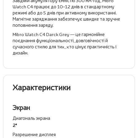
Завдяки акумулятору ємністю 300 мА·год, Mibro
Watch C4 працює до 10–12 днів в стандартному
режимі або до 5 днів при активному використанні.
Магнітне заряджання забезпечує швидке та зручне
поповнення заряду.
Mibro Watch C4 Darck Grey — це гармонійне
поєднання функціональності, довговічності й
сучасного стилю для тих, хто цінує практичність і
дизайн.
Характеристики
Экран
Диагональ экрана
2"
Разрешение дисплея