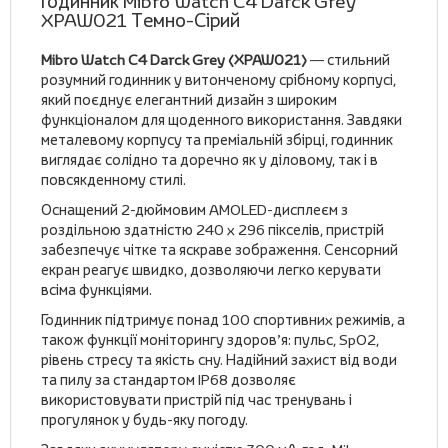
Годинник Mibro Watch C4 Darck Grey
XPAW021 Темно-Сірий
Mibro Watch C4 Darck Grey (XPAW021)
— стильний
розумний годинник у витонченому срібному корпусі,
який поєднує елегантний дизайн з широким
функціоналом для щоденного використання. Завдяки
металевому корпусу та преміальній збірці, годинник
виглядає солідно та доречно як у діловому, так і в
повсякденному стилі.
Оснащений 2-дюймовим AMOLED-дисплеєм з
роздільною здатністю 240 х 296 пікселів, пристрій
забезпечує чітке та яскраве зображення. Сенсорний
екран реагує швидко, дозволяючи легко керувати
всіма функціями.
Годинник підтримує понад 100 спортивних режимів, а
також функції моніторингу здоров’я: пульс, SpO2,
рівень стресу та якість сну. Надійний захист від води
та пилу за стандартом IP68 дозволяє
використовувати пристрій під час тренувань і
прогулянок у будь-яку погоду.