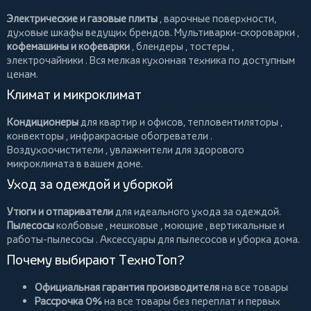
Электрические и газовые плиты
, варочные поверхности,
духовые шкафы ведущих брендов.
Мультиварки-скороварки
,
кофемашины и кофеварки
,
блендеры
,
тостеры
,
электрочайники
. Вся мелкая кухонная техника по доступным
ценам.
Климат и микроклимат
Кондиционеры
для квартир и офисов,
тепловентиляторы
,
конвекторы
,
инфракрасные обогреватели
.
Воздухоочистители
, увлажнители для здорового
микроклимата в вашем доме.
Уход за одеждой и уборкой
Утюги и отпариватели
для идеального ухода за одеждой.
Пылесосы
колбовые
,
мешковые
,
моющие
,
вертикальные
и
работы-пылесосы
. Аксессуары для пылесосов и уборка дома.
Почему выбирают ТехноТоп?
Официальная гарантия производителя
на все товары
Рассрочка 0%
на все товары без переплат и первых