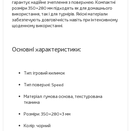
гарантує надійне зчеплення з поверхнею. Компактні
розміри 350×280 мм підходять як для домашнього
використання, так і для турнірів. Якісні матеріали
забезпечують довговічність навіть при інтенсивному
щоденному використанні.
Основні характеристики:
Тип:
ігровий килимок
Тип поверхні:
Speed
Матеріал:
гумова основа, текстурована
тканина
Розміри:
350×280×3 мм
Колір:
чорний