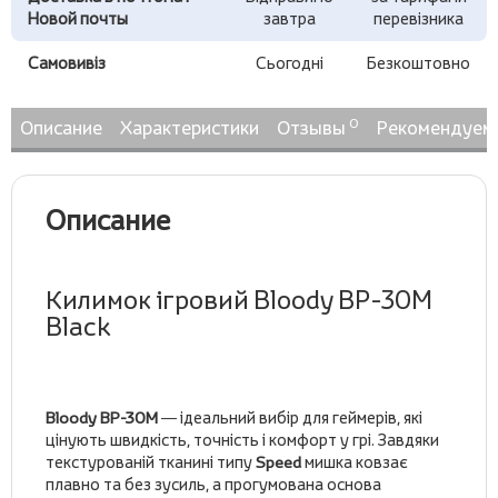
Новой почты
завтра
перевізника
Самовивіз
Сьогодні
Безкоштовно
0
Описание
Характеристики
Отзывы
Рекомендуем
Описание
Килимок ігровий Bloody BP-30M
Black
Bloody BP-30M
— ідеальний вибір для геймерів, які
цінують швидкість, точність і комфорт у грі. Завдяки
текстурованій тканині типу
Speed
мишка ковзає
плавно та без зусиль, а прогумована основа