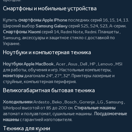
Смартфоны и мобильные устройства
Купить
смартфоны Apple iPhone
последних серий 16, 15, 14, 13.
Широкий выбор
Samsung Galaxy
серий S25, S24, S23, A-серии.
Смартфоны Xiaomi
серий 14, Redmi Note, Redmi.
Планшеты
,
Samsung, аксессуары и
защитное стекло
с доставкой по
Украине.
Ноутбуки и компьютерная техника
Ноутбуки Apple MacBook
,
Acer
,
Asus
,
Dell
,
HP
,
Lenovo
,
MSI
для работы, обучения и игр. Настольные компьютеры,
мониторы
диагонали 24", 27", 32".
Принтеры
лазерные и
струйные, компьютерная периферия.
Великогабаритная бытовая техника
Холодильники
Ardesto
,
Beko
,
Bosch
,
Gorenje
,
LG
,
Samsung
,
Whirlpool
высотой от 85 до 200 см.
Стиральные машины
автомат и полуавтомат,
сушильные машины
.
Посудомоечные
машины
с гарантией изготовителя.
Техника для кухни