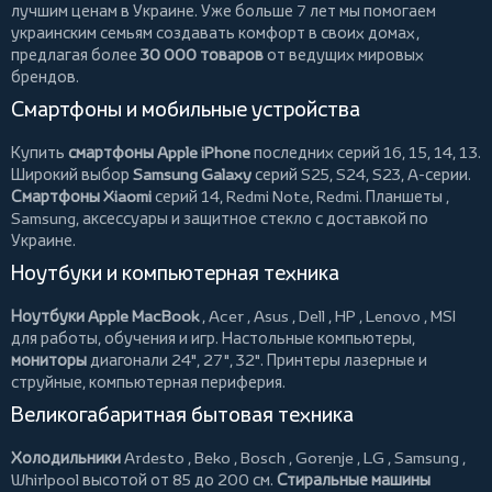
лучшим ценам в Украине. Уже больше 7 лет мы помогаем
украинским семьям создавать комфорт в своих домах,
предлагая более
30 000 товаров
от ведущих мировых
брендов.
Смартфоны и мобильные устройства
Купить
смартфоны Apple iPhone
последних серий 16, 15, 14, 13.
Широкий выбор
Samsung Galaxy
серий S25, S24, S23, A-серии.
Смартфоны Xiaomi
серий 14, Redmi Note, Redmi.
Планшеты
,
Samsung, аксессуары и
защитное стекло
с доставкой по
Украине.
Ноутбуки и компьютерная техника
Ноутбуки Apple MacBook
,
Acer
,
Asus
,
Dell
,
HP
,
Lenovo
,
MSI
для работы, обучения и игр. Настольные компьютеры,
мониторы
диагонали 24", 27", 32".
Принтеры
лазерные и
струйные, компьютерная периферия.
Великогабаритная бытовая техника
Холодильники
Ardesto
,
Beko
,
Bosch
,
Gorenje
,
LG
,
Samsung
,
Whirlpool
высотой от 85 до 200 см.
Стиральные машины