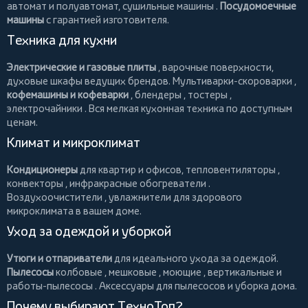
автомат и полуавтомат,
сушильные машины
.
Посудомоечные
машины
с гарантией изготовителя.
Техника для кухни
Электрические и газовые плиты
, варочные поверхности,
духовые шкафы ведущих брендов.
Мультиварки-скороварки
,
кофемашины и кофеварки
,
блендеры
,
тостеры
,
электрочайники
. Вся мелкая кухонная техника по доступным
ценам.
Климат и микроклимат
Кондиционеры
для квартир и офисов,
тепловентиляторы
,
конвекторы
,
инфракрасные обогреватели
.
Воздухоочистители
, увлажнители для здорового
микроклимата в вашем доме.
Уход за одеждой и уборкой
Утюги и отпариватели
для идеального ухода за одеждой.
Пылесосы
колбовые
,
мешковые
,
моющие
,
вертикальные
и
работы-пылесосы
. Аксессуары для пылесосов и уборка дома.
Почему выбирают ТехноТоп?