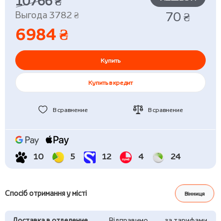
10766 ₴
Выгода 3782 ₴
70 ₴
6984 ₴
Купить
Купить в кредит
В сравнение
В сравнение
10
5
12
4
24
Спосіб отримання у місті
Вінниця
Доставка в отделение
Відправимо
за тарифами