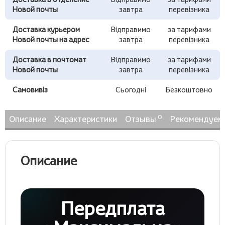
Новой почты
завтра
перевізника
Доставка курьером
Відправимо
за тарифами
Новой почты на адрес
завтра
перевізника
Доставка в почтомат
Відправимо
за тарифами
Новой почты
завтра
перевізника
Самовивіз
Сьогодні
Безкоштовно
0
Описание
Характеристики
Отзывы
Рекомендуем
Описание
Передплата