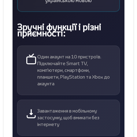
українською мовою
Зручні функції і різні
приємності:
Один акаунт на 10 пристроїв.
Підключайте Smart TV,
комп'ютери, смартфони,
планшети, PlayStation та Xbox до
акаунта
Завантаження в мобільному
застосунку, щоб вмикати без
інтернету