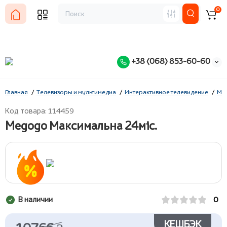
0
+38 (068) 853-60-60
Главная
Телевизоры и мультимедиа
Интерактивное телевидение
Me
Код товара: 114459
Megogo Максимальна 24міс.
В наличии
0
КЕШБЭК