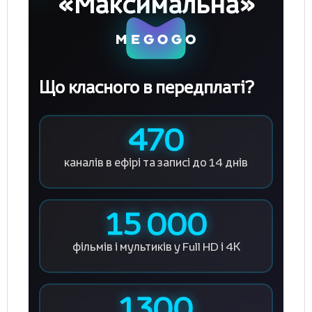
«Максимальна»
Що класного в передплаті?
470
каналів в ефірі
та записі до 14 днів
15 000
фільмів і мультиків
у Full HD і 4К
1300