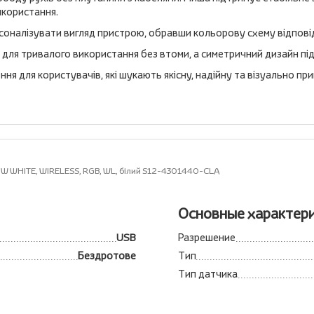
икористання.
рсоналізувати вигляд пристрою, обравши кольорову схему відпов
я тривалого використання без втоми, а симетричний дизайн підход
я для користувачів, які шукають якісну, надійну та візуально п
W WHITE, WIRELESS, RGB, WL, білий S12-4301440-CLA
Основные характер
USB
Разрешение
Бездротове
Тип
Тип датчика