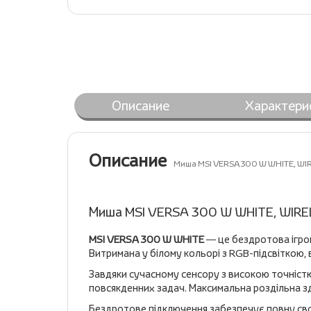
Описание
Характери
Описание
Миша MSI VERSA 300 W WHITE, WI
Миша MSI VERSA 300 W WHITE, WIRE
MSI VERSA 300 W WHITE
— це бездротова ігров
Витримана у білому кольорі з RGB-підсвіткою,
Завдяки сучасному сенсору з високою точністю,
повсякденних задач. Максимальна роздільна зд
Бездротове підключення забезпечує повну сво