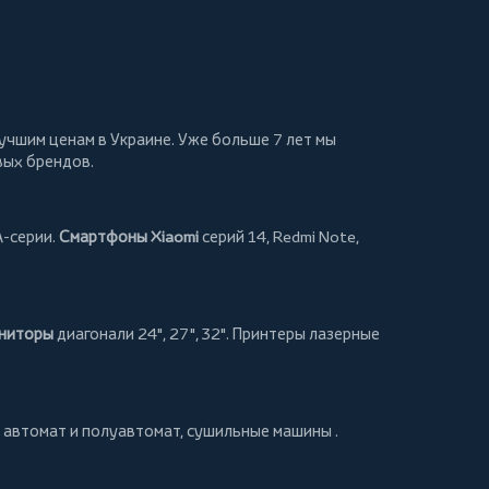
учшим ценам в Украине. Уже больше 7 лет мы
вых брендов.
A-серии.
Смартфоны Xiaomi
серий 14, Redmi Note,
ниторы
диагонали 24", 27", 32".
Принтеры
лазерные
автомат и полуавтомат,
сушильные машины
.