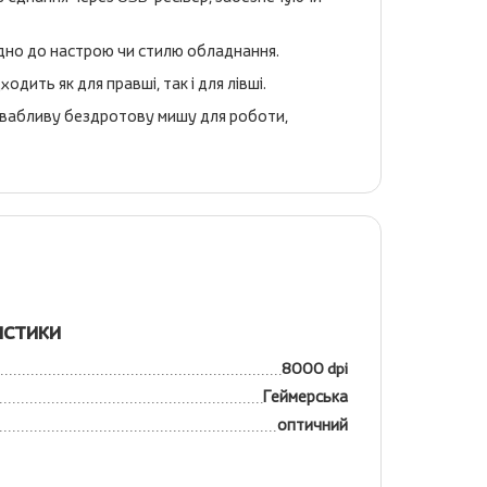
ідно до настрою чи стилю обладнання.
ить як для правші, так і для лівші.
ривабливу бездротову мишу для роботи,
истики
8000 dpi
Геймерська
оптичний