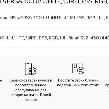
I VERSA 300 W WHITE, WIRELESS, RGB
Миша MSI VERSA 300 W WHITE, WIRELESS, RGB, WL,
0 W WHITE, WIRELESS, RGB, WL, білий S12-4301440
Не
Сервисное гарантийное и
Простите своих близких
послегарантийное
подарки – они того стоят!
п
обслуживание для
продления жизни Вашей
техники.