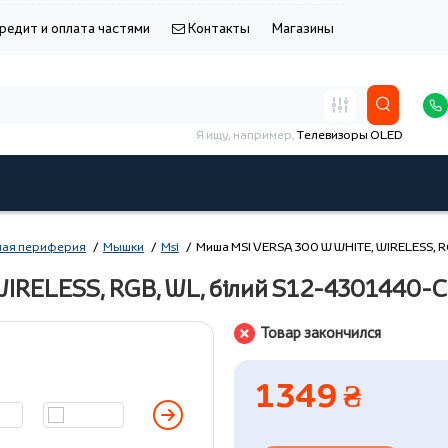
редит и оплата частями
Контакты
Магазины
Я ищу, например,
Телевизоры OLED
ая периферия
Мышки
Msi
Миша MSI VERSA 300 W WHITE, WIRELESS, R
WIRELESS, RGB, WL, білий S12-4301440-
Товар закончился
1349 ₴