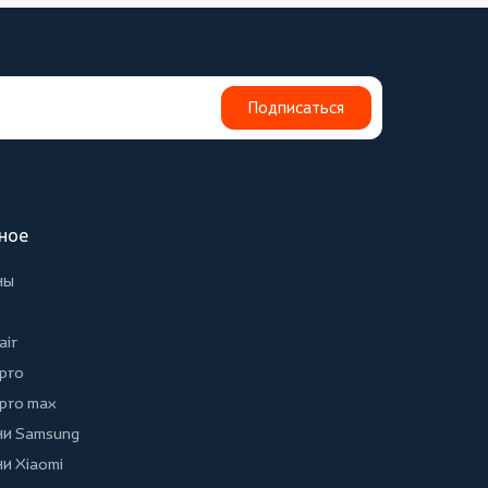
Подписаться
ное
ны
air
 pro
 pro max
и Samsung
и Xiaomi