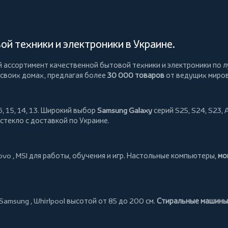
й техники и электроники в Украине.
й ассортимент качественной бытовой техники и электроники по л
 своих домах, предлагая более
30 000 товаров
от ведущих миро
, 15, 14, 13. Широкий выбор
Samsung Galaxy
серий S25, S24, S23, 
 стекло
с доставкой по Украине.
ovo
,
MSI
для работы, обучения и игр. Настольные компьютеры,
мо
Samsung
,
Whirlpool
высотой от 85 до 200 см.
Стиральные машины