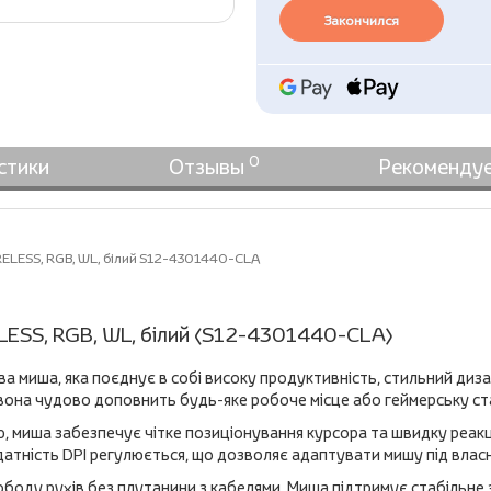
Закончился
0
стики
Отзывы
Рекоменду
RELESS, RGB, WL, білий S12-4301440-CLA
LESS, RGB, WL, білий (S12-4301440-CLA)
а миша, яка поєднує в собі високу продуктивність, стильний дизай
 вона чудово доповнить будь-яке робоче місце або геймерську ст
 миша забезпечує чітке позиціонування курсора та швидку реакцію
атність DPI регулюється, що дозволяє адаптувати мишу під власн
боду рухів без плутанини з кабелями. Миша підтримує стабільне 