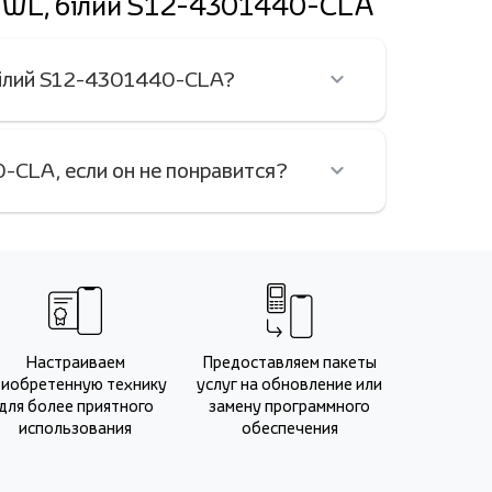
, WL, білий S12-4301440-CLA
 білий S12-4301440-CLA?
-CLA, если он не понравится?
Настраиваем
Предоставляем пакеты
риобретенную технику
услуг на обновление или
для более приятного
замену программного
использования
обеспечения