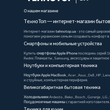
О нашем магазине
ТехноТоп — интернет-магазин бытово
Интернет-магазин
tehnotop.ua
- это самый широки
помогаем украинским семьям создавать комфорт в
Смартфоны и мобильные устройства
Купить
смартфоны Apple iPhone
последних серий 16
Redmi.
Планшеты
, Samsung, аксессуары и
защитное
Ноутбуки и компьютерная техника
Ноутбуки Apple MacBook
,
Acer
,
Asus
,
Dell
,
HP
,
Len
и струйные, компьютерная периферия.
Великогабаритная бытовая техника
Холодильники
Ardesto
,
Beko
,
Bosch
,
Gorenje
,
LG
,
Посудомоечные машины
с гарантией изготовителя.
Техника для кухни