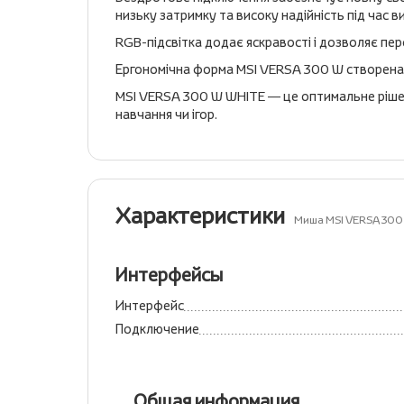
низьку затримку та високу надійність під час в
RGB-підсвітка додає яскравості і дозволяє пе
Ергономічна форма MSI VERSA 300 W створена дл
MSI VERSA 300 W WHITE — це оптимальне рішенн
навчання чи ігор.
Характеристики
Миша MSI VERSA 300 
Интерфейсы
Интерфейс
Подключение
Общая информация