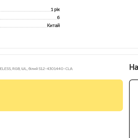
1 рік
6
Китай
На
ELESS, RGB, WL, білий S12-4301440-CLA