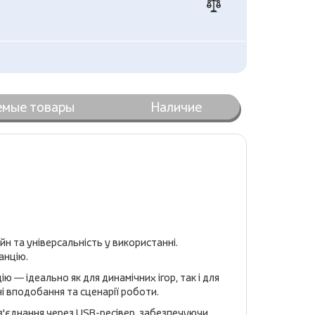
емые товары
Наличие
н та універсальність у використанні.
анцію.
 — ідеально як для динамічних ігор, так і для
і вподобання та сценарії роботи.
з'єднання через USB-ресівер, забезпечуючи