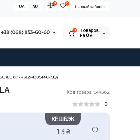
0
0
UA
RU
Личный кабинет
Tоваров,
0
+38 (068) 853-60-60
на
0 ₴
GB, WL, білий S12-4301440-CLA
CLA
Код товара: 144362
0
КЕШБЭК
13 ₴