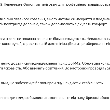
9. Перемикачі Omron, оптимізовані для професійних гравців, розр
ля більш плавного ковзання, а його матове УФ-покриття в поєднан
тік повітря під долонею, також допомагають відчувати комфорт.
га ніколи не повинна означати більш низьку якість. Неважливо, н
конструкції, спроєктованій для мінімізації ваги при збереженні м
легко додати свій індивідуальний підхід до M42. Обери свій колі
 яскравість. Або вимкніть освітлення. Всі настройки проводяться
ARM, що забезпечує безкомпромісну швидкість і стабільність.
м покриттям, щоб захистити компоненти від пилу, бризок і збоїв 