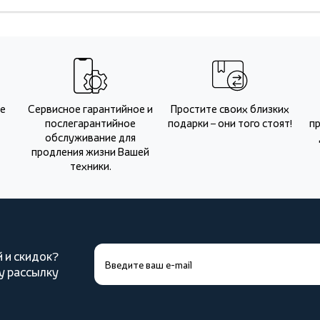
Не
Сервисное гарантийное и
Простите своих близких
послегарантийное
подарки – они того стоят!
п
обслуживание для
продления жизни Вашей
техники.
й и скидок?
у рассылку