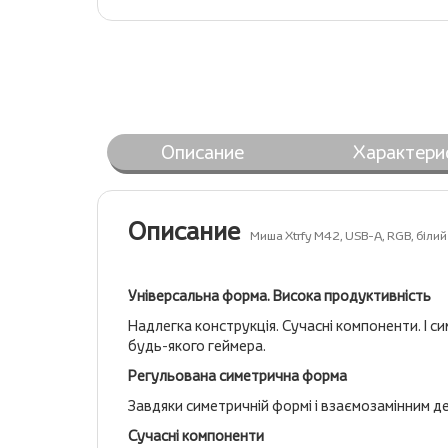
Описание
Характери
Описание
Миша Xtrfy M42, USB-A, RGB, бі
Універсальна форма. Висока продуктивність
Надлегка конструкція. Сучасні компоненти. І с
будь-якого геймера.
Регульована симетрична форма
Завдяки симетричній формі і взаємозамінним д
Сучасні компоненти