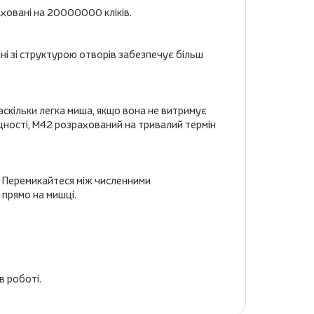
аховані на 20000000 кліків.
ні зі структурою отворів забезпечує більш
аскільки легка миша, якщо вона не витримує
іцності, M42 розрахований на тривалий термін
р. Перемикайтеся між численними
 прямо на мишці.
в роботі.