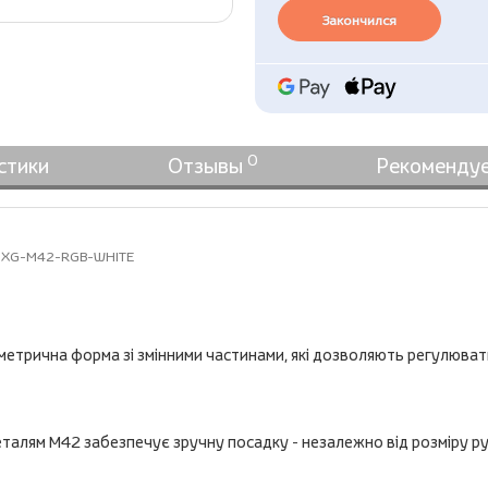
Закончился
0
стики
Отзывы
Рекоменду
лий XG-M42-RGB-WHITE
иметрична форма зі змінними частинами, які дозволяють регулюват
еталям M42 забезпечує зручну посадку - незалежно від розміру р