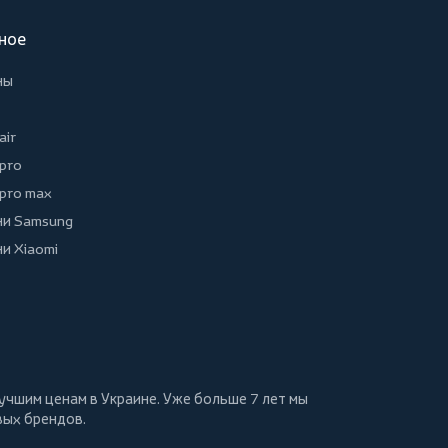
ное
ны
air
 pro
 pro max
и Samsung
и Xiaomi
учшим ценам в Украине. Уже больше 7 лет мы
вых брендов.