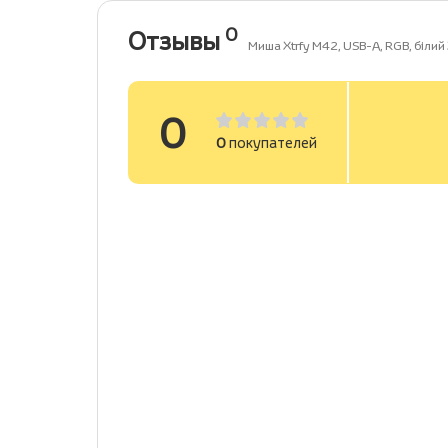
0
Отзывы
Миша Xtrfy M42, USB-A, RGB, біл
0
0
покупателей