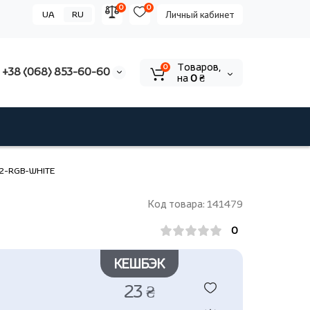
0
0
UA
RU
Личный кабинет
Tоваров,
0
+38 (068) 853-60-60
на
0 ₴
M42-RGB-WHITE
Код товара: 141479
0
КЕШБЭК
23 ₴