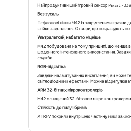
Найпродуктивніший ігровий сенсор Pixart - 338
Без зусиль
Тефлонові ніжки M42 із закругленими краями д
стійке захоплення. Отвори, що покращують по
Ультралегкий, набагато міцніше
M42 побудована на тому принципі, що менша ва
щоденного інтенсивного використання. Завдяки 
служби.
RGB-підсвітка
Завдяки налаштуванню висвітлення, ви можете 
світлодіодними ефектами. Можна відрегулювати
ARM 32-бітних мікроконтролерів
M42 оснащений 32-бітовим мікро контролером 
Стійкість до пилу і бризів
XTRFY покрили внутрішню частину миші захисни