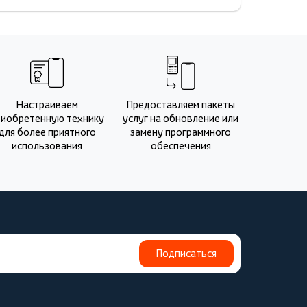
Настраиваем
Предоставляем пакеты
риобретенную технику
услуг на обновление или
для более приятного
замену программного
использования
обеспечения
Подписаться