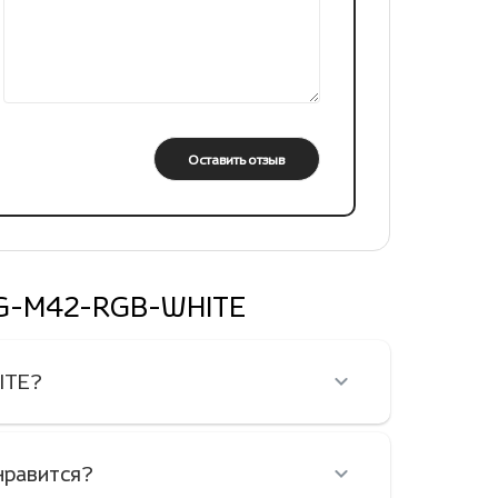
Оставить отзыв
й XG-M42-RGB-WHITE
ITE?
нравится?