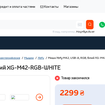
редит и оплата частями
Контакты
Магазины
Я ищу, например,
Ноутбук Acer
ая периферия
Мышки
Xtrfy
Миша Xtrfy M42, USB-A, RGB, білий XG-
білий XG-M42-RGB-WHITE
Товар закончился
2299 ₴