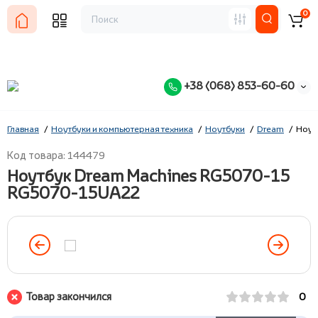
0
+38 (068) 853-60-60
Главная
Ноутбуки и компьютерная техника
Ноутбуки
Dream
Ноут
Код товара: 144479
Ноутбук Dream Machines RG5070-15
RG5070-15UA22
Товар закончился
0