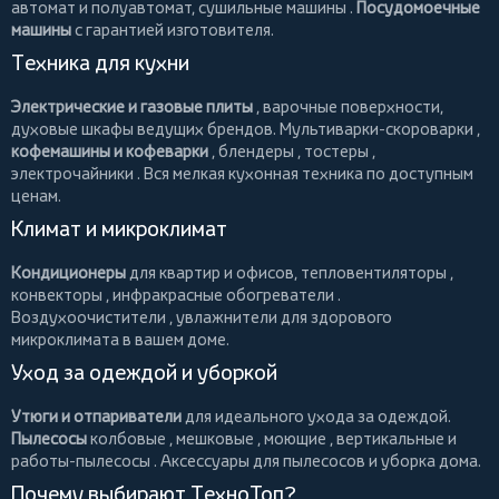
автомат и полуавтомат,
сушильные машины
.
Посудомоечные
машины
с гарантией изготовителя.
Техника для кухни
Электрические и газовые плиты
, варочные поверхности,
духовые шкафы ведущих брендов.
Мультиварки-скороварки
,
кофемашины и кофеварки
,
блендеры
,
тостеры
,
электрочайники
. Вся мелкая кухонная техника по доступным
ценам.
Климат и микроклимат
Кондиционеры
для квартир и офисов,
тепловентиляторы
,
конвекторы
,
инфракрасные обогреватели
.
Воздухоочистители
, увлажнители для здорового
микроклимата в вашем доме.
Уход за одеждой и уборкой
Утюги и отпариватели
для идеального ухода за одеждой.
Пылесосы
колбовые
,
мешковые
,
моющие
,
вертикальные
и
работы-пылесосы
. Аксессуары для пылесосов и уборка дома.
Почему выбирают ТехноТоп?