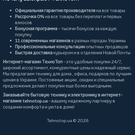
Официальная гарантия производителя
на все товары
Рассрочка 0%
на все товары без переплат и первых
взносов
Бонусная программа
– тысячи бонусов за каждую
покупку
11 современных магазинов
в разных городах Украины
Профессиональные консультации
опытных продавцов
Быстрая доставка
курьером и в отделения Новой Почты
Интернет-магазин ТехноТоп
– это удобные покупки 24/7,
широкий ассортимент, конкурентные цены и надежный сервис.
Мы предлагаем
технику для дома
, офиса, подарков по лучшим
ценам в Украине. Постоянные
акции
, скидки и специальные
предложения делают покупки еще более выгодными.
Заказывайте бытовую технику и электронику в интернет-
магазине
tehnotop.ua
– вашему надежному партнеру в
создании комфорта и уюта в доме!
Tehnotop.ua © 2026