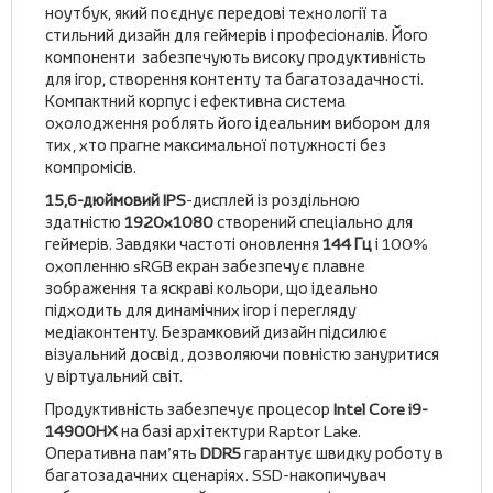
ноутбук, який поєднує передові технології та
стильний дизайн для геймерів і професіоналів. Його
компоненти забезпечують високу продуктивність
для ігор, створення контенту та багатозадачності.
Компактний корпус і ефективна система
охолодження роблять його ідеальним вибором для
тих, хто прагне максимальної потужності без
компромісів.
15,6-дюймовий IPS
-дисплей із роздільною
здатністю
1920x1080
створений спеціально для
геймерів. Завдяки частоті оновлення
144 Гц
і 100%
охопленню sRGB екран забезпечує плавне
зображення та яскраві кольори, що ідеально
підходить для динамічних ігор і перегляду
медіаконтенту. Безрамковий дизайн підсилює
візуальний досвід, дозволяючи повністю зануритися
у віртуальний світ.
Продуктивність забезпечує процесор
Intel Core i9-
14900HX
на базі архітектури Raptor Lake.
Оперативна пам’ять
DDR5
гарантує швидку роботу в
багатозадачних сценаріях. SSD-накопичувач