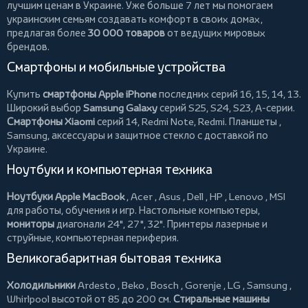
лучшим ценам в Украине. Уже больше 7 лет мы помогаем
украинским семьям создавать комфорт в своих домах,
предлагая более
30 000 товаров
от ведущих мировых
брендов.
Смартфоны и мобильные устройства
Купить
смартфоны Apple iPhone
последних серий 16, 15, 14, 13.
Широкий выбор
Samsung Galaxy
серий S25, S24, S23, A-серии.
Смартфоны Xiaomi
серий 14, Redmi Note, Redmi.
Планшеты
,
Samsung, аксессуары и
защитное стекло
с доставкой по
Украине.
Ноутбуки и компьютерная техника
Ноутбуки Apple MacBook
,
Acer
,
Asus
,
Dell
,
HP
,
Lenovo
,
MSI
для работы, обучения и игр. Настольные компьютеры,
мониторы
диагонали 24", 27", 32".
Принтеры
лазерные и
струйные, компьютерная периферия.
Великогабаритная бытовая техника
Холодильники
Ardesto
,
Beko
,
Bosch
,
Gorenje
,
LG
,
Samsung
,
Whirlpool
высотой от 85 до 200 см.
Стиральные машины