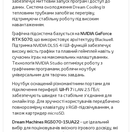
забезпечує миттєвий запуск програм і доступ до
даних. Система охолодження Dream Cooling із
тепловими трубками запобігає перегріву,
підтримуючи стабільну роботу під високим
навантаженням.
Графічна підсистема базується на
NVIDIA GeForce
RTX 5070
, що використовує архітектуру Blackwell.
Підтримка NVIDIA DLSS 4 і ШІ-функцій забезпечує
високу якість графіки та плавний геймплей навіть у
сучасних іграх на максимальних налаштуваннях.
Технологія NVIDIA Studio оптимізує роботу з
графічними програмами, роблячи ноутбук
універсальним для творчих завдань.
Ноутбук оснащений різноманітними портами для
підключення периферії.
Wi-Fi 7
і LAN 2.5 ГБ/с
забезпечують швидке та стабільне з’єднання для
онлайн ігор. Для зручності користувачів передбачено
повнорозмірну клавіатуру з RGB-підсвічуванням, а
також картридер microSD.
Dream Machines RG5070-15UA22
– це ідеальний
вибір для поціновувачів якісного ігрового досвіду, які