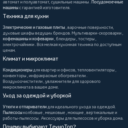
автомат и полуавтомат,
сушильные машины
.
Посудомоечные
машины
с гарантией изготовителя.
Техника для кухни
Электрические и газовые плиты
, варочные поверхности,
духовые шкафы ведущих брендов.
Мультиварки-скороварки
,
кофемашины и кофеварки
,
блендеры
,
тостеры
,
электрочайники
. Вся мелкая кухонная техника по доступным
ценам.
Климат и микроклимат
Кондиционеры
для квартир и офисов,
тепловентиляторы
,
конвекторы
,
инфракрасные обогреватели
.
Воздухоочистители
, увлажнители для здорового
микроклимата в вашем доме.
Уход за одеждой и уборкой
Утюги и отпариватели
для идеального ухода за одеждой.
Пылесосы
колбовые
,
мешковые
,
моющие
,
вертикальные
и
работы-пылесосы
. Аксессуары для пылесосов и уборка дома.
Почему выбирают ТехноТоп?