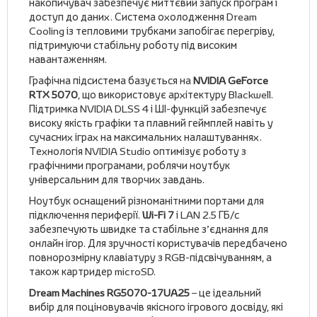
накопичувач забезпечує миттєвий запуск програм і
доступ до даних. Система охолодження Dream
Cooling із тепловими трубками запобігає перегріву,
підтримуючи стабільну роботу під високим
навантаженням.
Графічна підсистема базується на
NVIDIA GeForce
RTX 5070
, що використовує архітектуру Blackwell.
Підтримка NVIDIA DLSS 4 і ШІ-функцій забезпечує
високу якість графіки та плавний геймплей навіть у
сучасних іграх на максимальних налаштуваннях.
Технологія NVIDIA Studio оптимізує роботу з
графічними програмами, роблячи ноутбук
універсальним для творчих завдань.
Ноутбук оснащений різноманітними портами для
підключення периферії.
Wi-Fi 7
і LAN 2.5 ГБ/с
забезпечують швидке та стабільне з’єднання для
онлайн ігор. Для зручності користувачів передбачено
повнорозмірну клавіатуру з RGB-підсвічуванням, а
також картридер microSD.
Dream Machines RG5070-17UA25
– це ідеальний
вибір для поціновувачів якісного ігрового досвіду, які