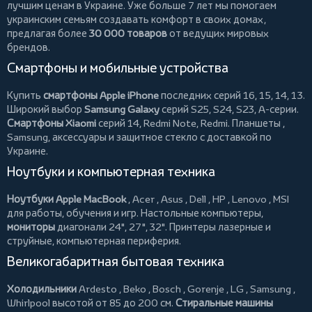
лучшим ценам в Украине. Уже больше 7 лет мы помогаем
украинским семьям создавать комфорт в своих домах,
предлагая более
30 000 товаров
от ведущих мировых
брендов.
Смартфоны и мобильные устройства
Купить
смартфоны Apple iPhone
последних серий 16, 15, 14, 13.
Широкий выбор
Samsung Galaxy
серий S25, S24, S23, A-серии.
Смартфоны Xiaomi
серий 14, Redmi Note, Redmi.
Планшеты
,
Samsung, аксессуары и
защитное стекло
с доставкой по
Украине.
Ноутбуки и компьютерная техника
Ноутбуки Apple MacBook
,
Acer
,
Asus
,
Dell
,
HP
,
Lenovo
,
MSI
для работы, обучения и игр. Настольные компьютеры,
мониторы
диагонали 24", 27", 32".
Принтеры
лазерные и
струйные, компьютерная периферия.
Великогабаритная бытовая техника
Холодильники
Ardesto
,
Beko
,
Bosch
,
Gorenje
,
LG
,
Samsung
,
Whirlpool
высотой от 85 до 200 см.
Стиральные машины