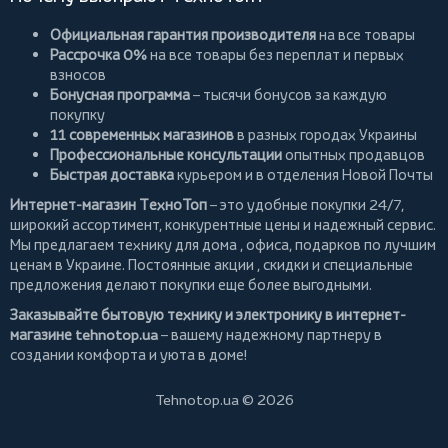
Официальная гарантия производителя
на все товары
Рассрочка 0%
на все товары без переплат и первых
взносов
Бонусная программа
– тысячи бонусов за каждую
покупку
11 современных магазинов
в разных городах Украины
Профессиональные консультации
опытных продавцов
Быстрая доставка
курьером и в отделения Новой Почты
Интернет-магазин ТехноТоп
– это удобные покупки 24/7,
широкий ассортимент, конкурентные цены и надежный сервис.
Мы предлагаем
технику для дома
, офиса, подарков по лучшим
ценам в Украине. Постоянные
акции
, скидки и специальные
предложения делают покупки еще более выгодными.
Заказывайте бытовую технику и электронику в интернет-
магазине
tehnotop.ua
– вашему надежному партнеру в
создании комфорта и уюта в доме!
Tehnotop.ua © 2026