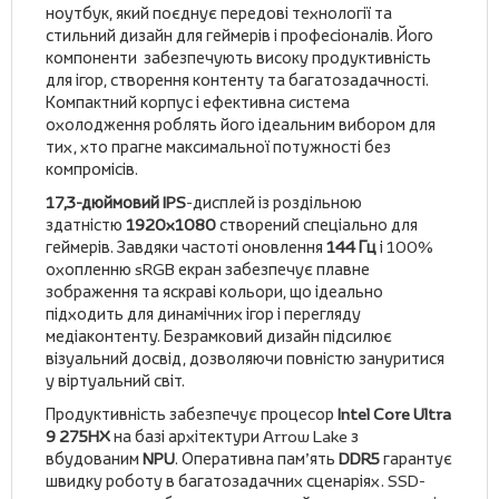
ноутбук, який поєднує передові технології та
стильний дизайн для геймерів і професіоналів. Його
компоненти забезпечують високу продуктивність
для ігор, створення контенту та багатозадачності.
Компактний корпус і ефективна система
охолодження роблять його ідеальним вибором для
тих, хто прагне максимальної потужності без
компромісів.
17,3-дюймовий IPS
-дисплей із роздільною
здатністю
1920x1080
створений спеціально для
геймерів. Завдяки частоті оновлення
144 Гц
і 100%
охопленню sRGB екран забезпечує плавне
зображення та яскраві кольори, що ідеально
підходить для динамічних ігор і перегляду
медіаконтенту. Безрамковий дизайн підсилює
візуальний досвід, дозволяючи повністю зануритися
у віртуальний світ.
Продуктивність забезпечує процесор
Intel Core Ultra
9 275HX
на базі архітектури Arrow Lake з
вбудованим
NPU
. Оперативна пам’ять
DDR5
гарантує
швидку роботу в багатозадачних сценаріях. SSD-