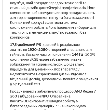
ноутбук, який поєднує передові технології та
стильний дизайн для геймерів і професіоналів. Його
компоненти забезпечують високу продуктивність
для ігор, створення контенту та багатозадачності.
Компактний корпус і ефективна система
охолодження роблять його ідеальним вибором для
тих, хто прагне максимальної потужності без
компромісів.
17,3-дюймовий IPS
-дисплей із роздільною
здатністю
1920x1080
створений спеціально для
геймерів. Завдяки частоті оновлення
144 Гц
і 100%
охопленню sRGB екран забезпечує плавне
зображення та яскраві кольори, що ідеально
підходить для динамічних ігор і перегляду
медіаконтенту. Безрамковий дизайн підсилює
візуальний досвід, дозволяючи повністю зануритися
у віртуальний світ.
Продуктивність забезпечує процесор
AMD Ryzen 7
260
з вбудованим
NPU
. Оперативна
пам’ять
DDR5
гарантує швидку роботу в
багатозадачних сценаріях. SSD-накопичувач