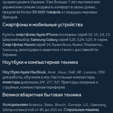
лучшим ценам в Украине. Уже больше 7 лет мы помогаем
украинским семьям создавать комфорт в своих домах,
предлагая более
30 000 товаров
от ведущих мировых
брендов.
Смартфоны и мобильные устройства
Купить
смартфоны Apple iPhone
последних серий 16, 15, 14, 13.
Широкий выбор
Samsung Galaxy
серий S25, S24, S23, A-серии.
Смартфоны Xiaomi
серий 14, Redmi Note, Redmi.
Планшеты
,
Samsung, аксессуары и
защитное стекло
с доставкой по
Украине.
Ноутбуки и компьютерная техника
Ноутбуки Apple MacBook
,
Acer
,
Asus
,
Dell
,
HP
,
Lenovo
,
MSI
для работы, обучения и игр. Настольные компьютеры,
мониторы
диагонали 24", 27", 32".
Принтеры
лазерные и
струйные, компьютерная периферия.
Великогабаритная бытовая техника
Холодильники
Ardesto
,
Beko
,
Bosch
,
Gorenje
,
LG
,
Samsung
,
Whirlpool
высотой от 85 до 200 см.
Стиральные машины