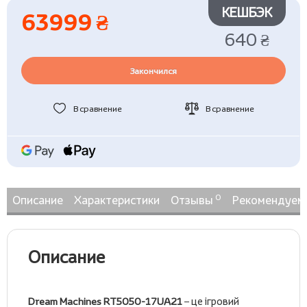
КЕШБЭК
63999 ₴
640 ₴
Закончился
В сравнение
В сравнение
0
Описание
Характеристики
Отзывы
Рекомендуем
Описание
Dream Machines RT5050-17UA21
– це ігровий