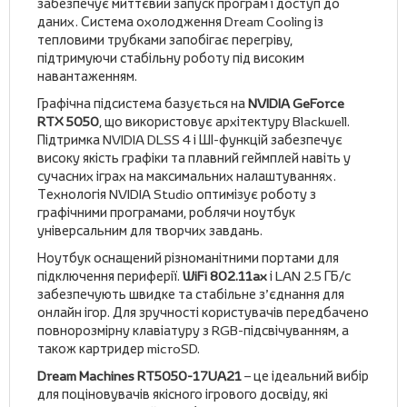
забезпечує миттєвий запуск програм і доступ до
даних. Система охолодження Dream Cooling із
тепловими трубками запобігає перегріву,
підтримуючи стабільну роботу під високим
навантаженням.
Графічна підсистема базується на
NVIDIA GeForce
RTX 5050
, що використовує архітектуру Blackwell.
Підтримка NVIDIA DLSS 4 і ШІ-функцій забезпечує
високу якість графіки та плавний геймплей навіть у
сучасних іграх на максимальних налаштуваннях.
Технологія NVIDIA Studio оптимізує роботу з
графічними програмами, роблячи ноутбук
універсальним для творчих завдань.
Ноутбук оснащений різноманітними портами для
підключення периферії.
WiFi 802.11ax
і LAN 2.5 ГБ/с
забезпечують швидке та стабільне з’єднання для
онлайн ігор. Для зручності користувачів передбачено
повнорозмірну клавіатуру з RGB-підсвічуванням, а
також картридер microSD.
Dream Machines RT5050-17UA21
– це ідеальний вибір
для поціновувачів якісного ігрового досвіду, які