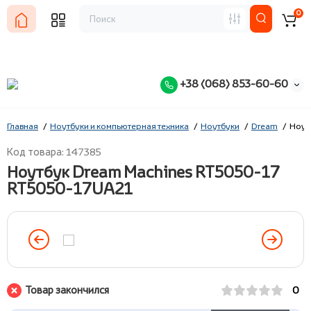
0
+38 (068) 853-60-60
Главная
Ноутбуки и компьютерная техника
Ноутбуки
Dream
Ноут
Код товара: 147385
Ноутбук Dream Machines RT5050-17
RT5050-17UA21
Товар закончился
0