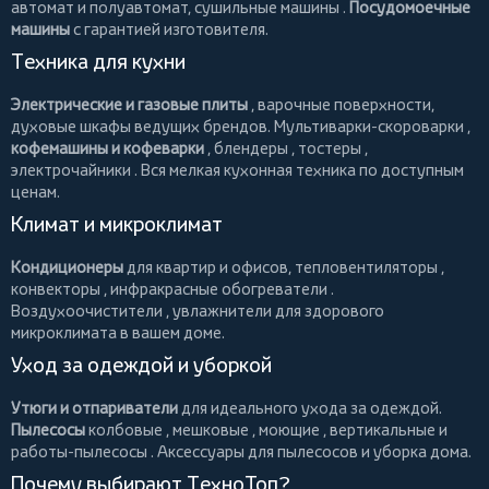
автомат и полуавтомат,
сушильные машины
.
Посудомоечные
машины
с гарантией изготовителя.
Техника для кухни
Электрические и газовые плиты
, варочные поверхности,
духовые шкафы ведущих брендов.
Мультиварки-скороварки
,
кофемашины и кофеварки
,
блендеры
,
тостеры
,
электрочайники
. Вся мелкая кухонная техника по доступным
ценам.
Климат и микроклимат
Кондиционеры
для квартир и офисов,
тепловентиляторы
,
конвекторы
,
инфракрасные обогреватели
.
Воздухоочистители
, увлажнители для здорового
микроклимата в вашем доме.
Уход за одеждой и уборкой
Утюги и отпариватели
для идеального ухода за одеждой.
Пылесосы
колбовые
,
мешковые
,
моющие
,
вертикальные
и
работы-пылесосы
. Аксессуары для пылесосов и уборка дома.
Почему выбирают ТехноТоп?