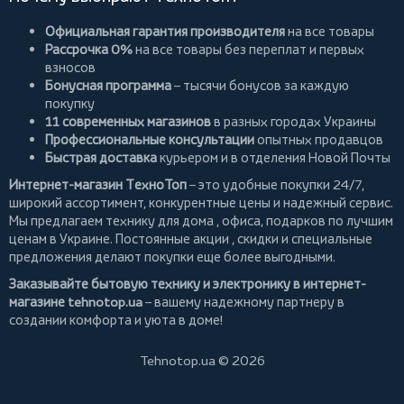
Официальная гарантия производителя
на все товары
Рассрочка 0%
на все товары без переплат и первых
взносов
Бонусная программа
– тысячи бонусов за каждую
покупку
11 современных магазинов
в разных городах Украины
Профессиональные консультации
опытных продавцов
Быстрая доставка
курьером и в отделения Новой Почты
Интернет-магазин ТехноТоп
– это удобные покупки 24/7,
широкий ассортимент, конкурентные цены и надежный сервис.
Мы предлагаем
технику для дома
, офиса, подарков по лучшим
ценам в Украине. Постоянные
акции
, скидки и специальные
предложения делают покупки еще более выгодными.
Заказывайте бытовую технику и электронику в интернет-
магазине
tehnotop.ua
– вашему надежному партнеру в
создании комфорта и уюта в доме!
Tehnotop.ua © 2026