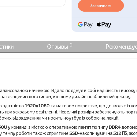
Закончился
0
стики
Отзывы
Рекоменду
алансованою начинкою. Вдало поєднує в собі надійність і високу 
на глянцевим логотипом, в іншому дизайн позбавлений декору.
ю здатністю
1920х1080
та матовим покриттям, що дозволяє із к
ь при яскравому освітленні. Невеликі розміри забезпечують порт
бочих відрядженнях чи носить ноутбук із собою на лекції.
530U
у команді з місткою оперативною пам'яттю типу
DDR4
допомо
у темпу роботи також сприятиме
SSD
-накопичувач на
512 ГБ
, як