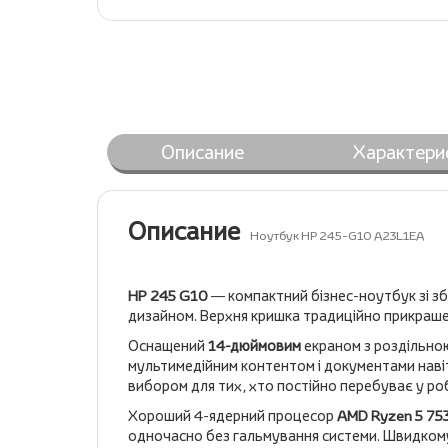
Описание
Характери
Описание
Ноутбук HP 245-G10 A23L1EA
HP 245 G10
— компактний бізнес-ноутбук зі зб
дизайном. Верхня кришка традиційно прикраше
Оснащений
14-дюймовим
екраном з роздільно
мультимедійним контентом і документами навіт
вибором для тих, хто постійно перебуває у ро
Хороший 4-ядерний процесор
AMD Ryzen 5 7
одночасно без гальмування системи. Швидком