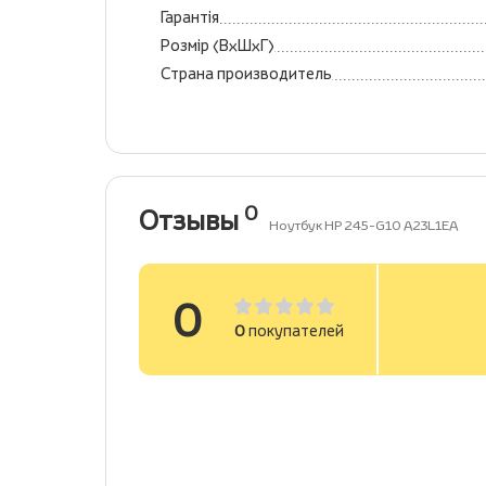
Гарантія
Розмір (ВхШхГ)
Страна производитель
0
Отзывы
Ноутбук HP 245-G10 A23L1EA
0
0
покупателей