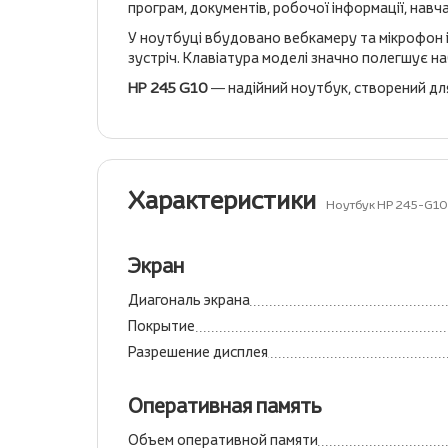
програм, документів, робочої інформації, навч
У ноутбуці вбудовано вебкамеру та мікрофон і
зустріч. Клавіатура моделі значно полегшує н
HP 245 G10
— надійний ноутбук, створений дл
Характеристики
Ноутбук HP 245-G10
Экран
Диагональ экрана
Покрытие
Разрешение дисплея
Оперативная память
Объем оперативной памяти