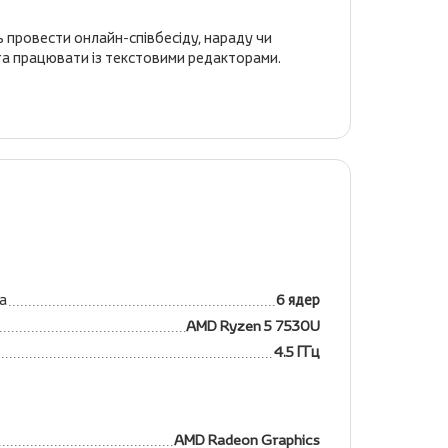
 провести онлайн-співбесіду, нараду чи
 та працювати із текстовими редакторами.
а
6 ядер
AMD Ryzen 5 7530U
4.5 ГГц
AMD Radeon Graphics