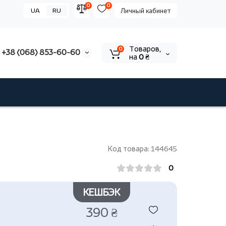
0
0
UA
RU
Личный кабинет
Tоваров,
0
+38 (068) 853-60-60
на
0 ₴
Код товара: 144645
0
КЕШБЭК
390 ₴