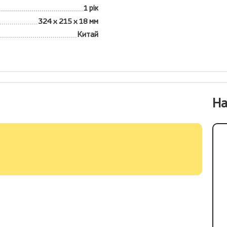
1 рік
324 х 215 х 18 мм
Китай
На