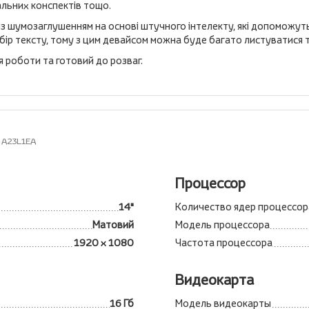
альних конспектів тощо.
з шумозаглушенням на основі штучного інтелекту, які допоможуть
абір тексту, тому з цим девайсом можна буде багато листуватися
я роботи та готовий до розваг.
 A23L1EA
Процессор
14"
Количество ядер процессор
Матовий
Модель процессора
1920 x 1080
Частота процессора
Видеокарта
16 Гб
Модель видеокарты