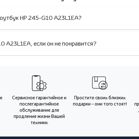
 Ноутбук HP 245-G10 A23L1EA?
0 A23L1EA, если он не понравится?
Не
Сервисное гарантийное и
Простите своих близких
послегарантийное
подарки – они того стоят!
п
обслуживание для
продления жизни Вашей
техники.