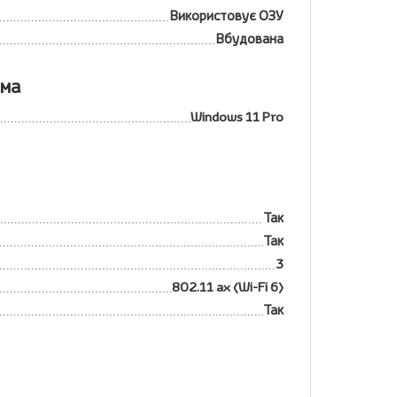
Використовує ОЗУ
Вбудована
ема
Windows 11 Pro
Так
Так
3
802.11 ax (Wi-Fi 6)
Так