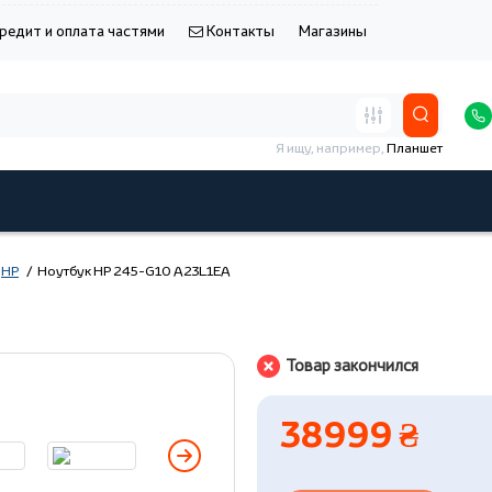
редит и оплата частями
Контакты
Магазины
Я ищу, например,
Планшет
HP
Ноутбук HP 245-G10 A23L1EA
Товар закончился
38999 ₴