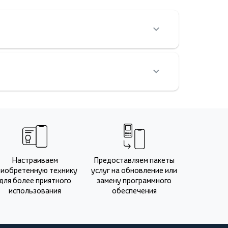
Настраиваем
Предоставляем пакеты
риобретенную технику
услуг на обновление или
для более приятного
замену программного
использования
обеспечения