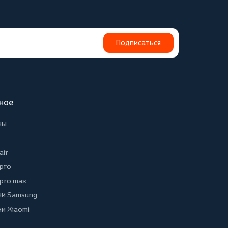
Подписаться
ное
ны
air
 pro
 pro max
и Samsung
и Xiaomi