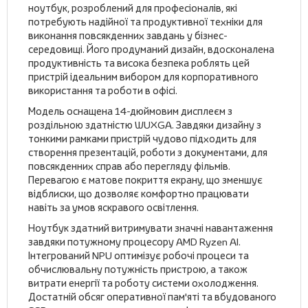
ноутбук, розроблений для професіоналів, які
потребують надійної та продуктивної техніки для
виконання повсякденних завдань у бізнес-
середовищі. Його продуманий дизайн, вдосконалена
продуктивність та висока безпека роблять цей
пристрій ідеальним вибором для корпоративного
використання та роботи в офісі.
Модель оснащена 14-дюймовим дисплеєм з
роздільною здатністю WUXGA. Завдяки дизайну з
тонкими рамками пристрій чудово підходить для
створення презентацій, роботи з документами, для
повсякденних справ або перегляду фільмів.
Перевагою є матове покриття екрану, що зменшує
відблиски, що дозволяє комфортно працювати
навіть за умов яскравого освітлення.
Ноутбук здатний витримувати значні навантаження
завдяки потужному процесору AMD Ryzen AI.
Інтегрований NPU оптимізує робочі процеси та
обчислювальну потужність пристрою, а також
витрати енергії та роботу системи охолодження.
Достатній обсяг оперативної пам'яті та вбудованого