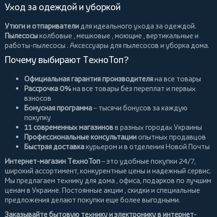
Уход за одеждой и уборкой
Утюги и отпариватели
для идеального ухода за одеждой.
Пылесосы
колбовые
,
мешковые
,
моющие
,
вертикальные
и
работы-пылесосы
. Аксессуары для пылесосов и уборка дома.
Почему выбирают ТехноТоп?
Официальная гарантия производителя
на все товары
Рассрочка 0%
на все товары без переплат и первых
взносов
Бонусная программа
– тысячи бонусов за каждую
покупку
11 современных магазинов
в разных городах Украины
Профессиональные консультации
опытных продавцов
Быстрая доставка
курьером и в отделения Новой Почты
Интернет-магазин ТехноТоп
– это удобные покупки 24/7,
широкий ассортимент, конкурентные цены и надежный сервис.
Мы предлагаем
технику для дома
, офиса, подарков по лучшим
ценам в Украине. Постоянные
акции
, скидки и специальные
предложения делают покупки еще более выгодными.
Заказывайте бытовую технику и электронику в интернет-