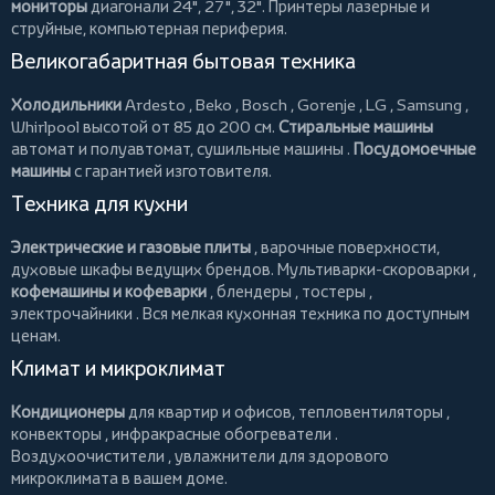
мониторы
диагонали 24", 27", 32".
Принтеры
лазерные и
струйные, компьютерная периферия.
Великогабаритная бытовая техника
Холодильники
Ardesto
,
Beko
,
Bosch
,
Gorenje
,
LG
,
Samsung
,
Whirlpool
высотой от 85 до 200 см.
Стиральные машины
автомат и полуавтомат,
сушильные машины
.
Посудомоечные
машины
с гарантией изготовителя.
Техника для кухни
Электрические и газовые плиты
, варочные поверхности,
духовые шкафы ведущих брендов.
Мультиварки-скороварки
,
кофемашины и кофеварки
,
блендеры
,
тостеры
,
электрочайники
. Вся мелкая кухонная техника по доступным
ценам.
Климат и микроклимат
Кондиционеры
для квартир и офисов,
тепловентиляторы
,
конвекторы
,
инфракрасные обогреватели
.
Воздухоочистители
, увлажнители для здорового
микроклимата в вашем доме.