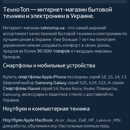
ТехноТоп — интернет-магазин бытовой
техники и электроники в Украине.
Интернет-магазин
tehnotop.ua
- это самый широкий
ассортимент качественной бытовой техники и электроники по
лучшим ценам в Украине. Уже больше 7 лет мы помогаем
украинским семьям создавать комфорт в своих домах,
предлагая более
30 000 товаров
от ведущих мировых
брендов.
Смартфоны и мобильные устройства
Купить
смартфоны Apple iPhone
последних серий 16, 15, 14, 13.
Широкий выбор
Samsung Galaxy
серий S25, S24, S23, A-серии.
Смартфоны Xiaomi
серий 14, Redmi Note, Redmi.
Планшеты
,
Samsung, аксессуары и
защитное стекло
с доставкой по
Украине.
Ноутбуки и компьютерная техника
Ноутбуки Apple MacBook
,
Acer
,
Asus
,
Dell
,
HP
,
Lenovo
,
MSI
для работы, обучения и игр. Настольные компьютеры,