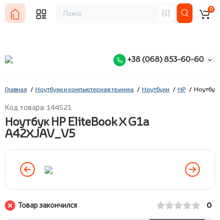
0
+38 (068) 853-60-60
Главная
Ноутбуки и компьютерная техника
Ноутбуки
HP
Ноутбук 
Код товара: 144521
Ноутбук HP EliteBook X G1a
A42XJAV_V5
Товар закончился
0