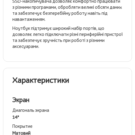
SSD-накопичувача дозволяє комфортно працювати
з різними програмами, обробляти великі обсяги даних
та забезпечує безперебійну роботу навіть під
навантаженням.
Ноутбук підтримує широкий набір портів, що
дозволяє легко підключати різні периферійні пристрої
та забезпечує зручність при роботі з різними
аксесуарами.
Характеристики
Экран
Диагональ экрана
14"
Покрытие
Матовий