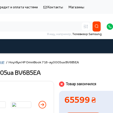
редит и оплата частями
Контакты
Магазины
Я ищу, например,
Телевизор Samsung
HP
Ноутбук HP OmniBook 7 16-ay0005ua BV6B5EA
005ua BV6B5EA
Товар закончился
65599 ₴