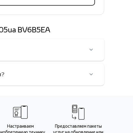
005ua BV6B5EA
я?
Настраиваем
Предоставляем пакеты
риобретенную технику
услуг на обновление или