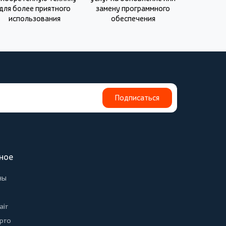
для более приятного
замену программного
использования
обеспечения
Подписаться
ное
ны
air
 pro