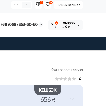
0
0
UA
RU
Личный кабинет
Tоваров,
0
+38 (068) 853-60-60
на
0 ₴
Код товара: 144384
0
КЕШБЭК
656 ₴