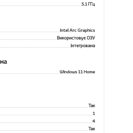
5.1 ГГц
Intel Arc Graphics
Використовує ОЗУ
Інтегрована
ема
Windows 11 Home
Так
1
4
Так