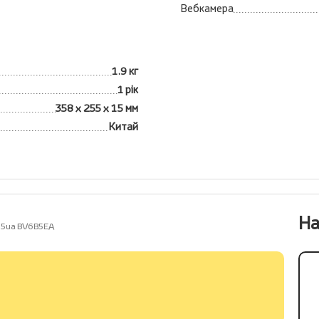
Вебкамера
1.9 кг
1 рік
358 х 255 х 15 мм
Китай
На
05ua BV6B5EA