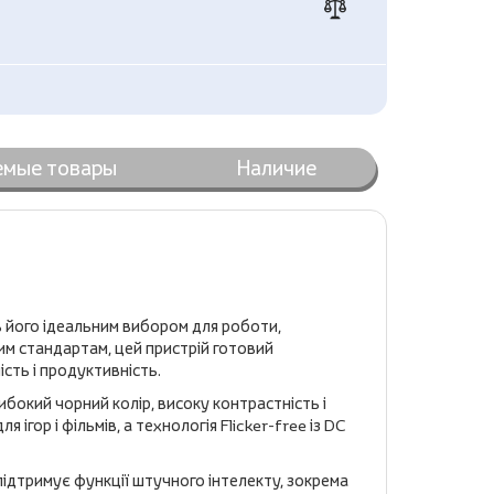
емые товары
Наличие
ь його ідеальним вибором для роботи,
вим стандартам, цей пристрій готовий
сть і продуктивність.
ибокий чорний колір, високу контрастність і
гор і фільмів, а технологія Flicker-free із DC
ідтримує функції штучного інтелекту, зокрема