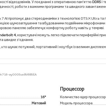
кості відеодзвінків. У поєднанні з оперативною пам’яттю
DDR5
і 
дачності, роботи з важкими програмами та швидкого завантаженн
k 7 AI пропонує два стереодинаміки з технологією DTS:X Ultra та
функцією шумозаглушення та вбудованими подвійними мікрофонами 
 цифровою панеллю забезпечує комфортну роботу навіть у темряві.
nderbolt 4
, користувачі можуть легко підключати периферійні при
та швидке з’єднання.
, хто шукає потужний, портативний і ноутбук із великим дисплеєм
k 7 16-ay0005ua BV6B5EA
Процессор
16"
Количество ядер процессор
Матовий
Модель процессора