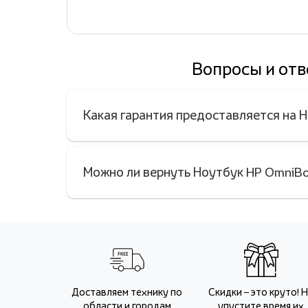
Вопросы и от
Какая гарантия предоставляется на
Можно ли вернуть Ноутбук HP OmniB
Доставляем технику по
Скидки – это круто! 
области и городам
упустите время их