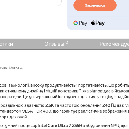
Закончился
0
стики
Отзывы
Рекоменду
05ua BV6B5EA
дові технології, високу продуктивність і портативність, що робит
ки стильному дизайну і міцній конструкції, яка відповідає військо
мператури. Це універсальний інструмент для тих, хто цінує надійні
, роздільною здатністю
2.5K
та частотою оновлення
240 Гц
дає гл
тандартом VESA HDR 400, що гарантує реалістичне зображення для і
форт для очей.
 потужний процесор
Intel Core Ultra 7 255H
з вбудованим NPU, що п