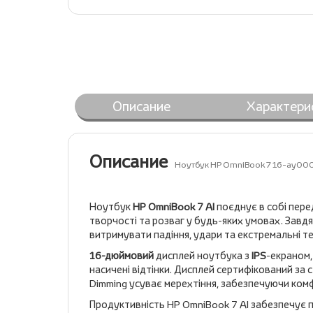
Описание
Характери
Описание
Ноутбук HP OmniBook 7 16-ay00
Ноутбук
HP OmniBook 7 AI
поєднує в собі пере
творчості та розваг у будь-яких умовах. Завдя
витримувати падіння, удари та екстремальні те
16-дюймовий
дисплей ноутбука з
IPS
-екраном
насичені відтінки. Дисплей сертифікований за с
Dimming усуває мерехтіння, забезпечуючи ком
Продуктивність HP OmniBook 7 AI забезпечує