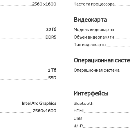
2560 x1600
Частота процессора
Видеокарта
32 Гб
Модель видеокарты
DDR5
Объем видеопамяти
Тип видеокарты
Операционная сист
1 Тб
Операционная система
SSD
Интерфейсы
Intel Arc Graphics
Bluetooth
2560x1600
HDMI
USB
Wi-Fi