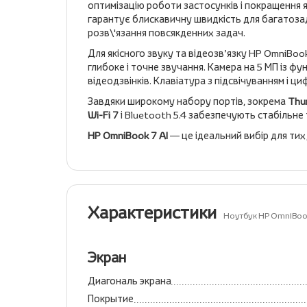
оптимізацію роботи застосунків і покращення я
гарантує блискавичну швидкість для багатоза
розв\'язання повсякденних задач.
Для якісного звуку та відеозв’язку HP OmniBoo
глибоке і точне звучання. Камера на 5 МП із 
відеодзвінків. Клавіатура з підсвічуванням і
Завдяки широкому набору портів, зокрема
Thu
Wi-Fi 7
і Bluetooth 5.4 забезпечують стабільне 
HP OmniBook 7 AI
— це ідеальний вибір для тих
Характеристики
Ноутбук HP OmniBoo
Экран
Диагональ экрана
Покрытие