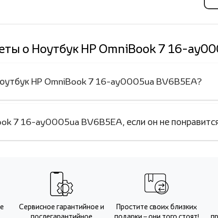
веты о Ноутбук HP OmniBook 7 16-ay0
 Ноутбук HP OmniBook 7 16-ay0005ua BV6B5EA?
ook 7 16-ay0005ua BV6B5EA, если он не понравитс
Не
Сервисное гарантийное и
Простите своих близких
послегарантийное
подарки – они того стоят!
п