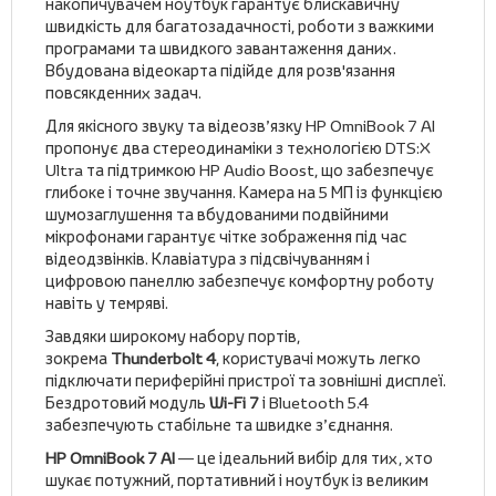
накопичувачем ноутбук гарантує блискавичну
швидкість для багатозадачності, роботи з важкими
програмами та швидкого завантаження даних.
Вбудована відеокарта підійде для розв'язання
повсякденних задач.
Для якісного звуку та відеозв’язку HP OmniBook 7 AI
пропонує два стереодинаміки з технологією DTS:X
Ultra та підтримкою HP Audio Boost, що забезпечує
глибоке і точне звучання. Камера на 5 МП із функцією
шумозаглушення та вбудованими подвійними
мікрофонами гарантує чітке зображення під час
відеодзвінків. Клавіатура з підсвічуванням і
цифровою панеллю забезпечує комфортну роботу
навіть у темряві.
Завдяки широкому набору портів,
зокрема
Thunderbolt 4
, користувачі можуть легко
підключати периферійні пристрої та зовнішні дисплеї.
Бездротовий модуль
Wi-Fi 7
і Bluetooth 5.4
забезпечують стабільне та швидке з’єднання.
HP OmniBook 7 AI
— це ідеальний вибір для тих, хто
шукає потужний, портативний і ноутбук із великим