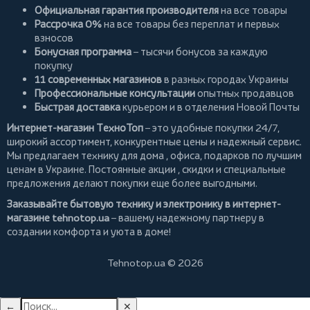
Официальная гарантия производителя
на все товары
Рассрочка 0%
на все товары без переплат и первых
взносов
Бонусная программа
– тысячи бонусов за каждую
покупку
11 современных магазинов
в разных городах Украины
Профессиональные консультации
опытных продавцов
Быстрая доставка
курьером и в отделения Новой Почты
Интернет-магазин ТехноТоп
– это удобные покупки 24/7,
широкий ассортимент, конкурентные цены и надежный сервис.
Мы предлагаем
технику для дома
, офиса, подарков по лучшим
ценам в Украине. Постоянные
акции
, скидки и специальные
предложения делают покупки еще более выгодными.
Заказывайте бытовую технику и электронику в интернет-
магазине
tehnotop.ua
– вашему надежному партнеру в
создании комфорта и уюта в доме!
Tehnotop.ua © 2026
←
✕