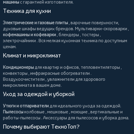
машины
с гарантией изготовителя.
Техника для кухни
Электрические и газовые плиты
, варочные поверхности,
духовые шкафы ведущих брендов.
Мультиварки-скороварки
,
кофемашины и кофеварки
,
блендеры
,
тостеры
,
электрочайники
. Вся мелкая кухонная техника по доступным
ценам.
Климат и микроклимат
Кондиционеры
для квартир и офисов,
тепловентиляторы
,
конвекторы
,
инфракрасные обогреватели
.
Воздухоочистители
, увлажнители для здорового
микроклимата в вашем доме.
Уход за одеждой и уборкой
Утюги и отпариватели
для идеального ухода за одеждой.
Пылесосы
колбовые
,
мешковые
,
моющие
,
вертикальные
и
работы-пылесосы
. Аксессуары для пылесосов и уборка дома.
Почему выбирают ТехноТоп?