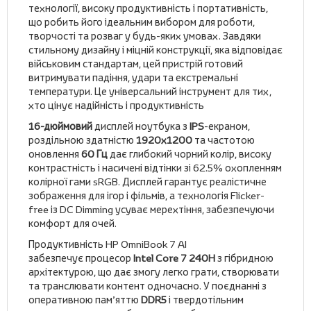
технології, високу продуктивність і портативність,
що робить його ідеальним вибором для роботи,
творчості та розваг у будь-яких умовах. Завдяки
стильному дизайну і міцній конструкції, яка відповідає
військовим стандартам, цей пристрій готовий
витримувати падіння, удари та екстремальні
температури. Це універсальний інструмент для тих,
хто цінує надійність і продуктивність
16-дюймовий
дисплей ноутбука з
IPS
-екраном,
роздільною здатністю
1920х1200
та частотою
оновлення
60 Гц
дає глибокий чорний колір, високу
контрастність і насичені відтінки зі 62.5% охопленням
колірної гами sRGB. Дисплей гарантує реалістичне
зображення для ігор і фільмів, а технологія Flicker-
free із DC Dimming усуває мерехтіння, забезпечуючи
комфорт для очей.
Продуктивність HP OmniBook 7 AI
забезпечує процесор
Intel Core 7 240H
з гібридною
архітектурою, що дає змогу легко грати, створювати
та транслювати контент одночасно. У поєднанні з
оперативною пам’яттю
DDR5
і твердотільним