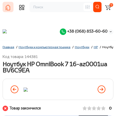
0
+38 (068) 853-60-60
Главная
Ноутбуки и компьютерная техника
Ноутбуки
HP
Ноутбук
Код товара: 144381
Ноутбук HP OmniBook 7 16-az0001ua
BV6C9EA
Товар закончился
0