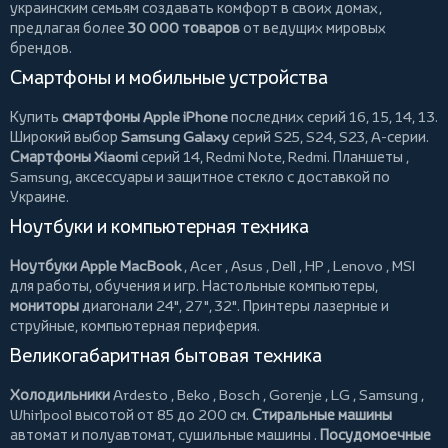
украинским семьям создавать комфорт в своих домах,
предлагая более
30 000 товаров
от ведущих мировых
брендов.
Смартфоны и мобильные устройства
Купить
смартфоны Apple iPhone
последних серий 16, 15, 14, 13.
Широкий выбор
Samsung Galaxy
серий S25, S24, S23, A-серии.
Смартфоны Xiaomi
серий 14, Redmi Note, Redmi.
Планшеты
,
Samsung, аксессуары и
защитное стекло
с доставкой по
Украине.
Ноутбуки и компьютерная техника
Ноутбуки Apple MacBook
,
Acer
,
Asus
,
Dell
,
HP
,
Lenovo
,
MSI
для работы, обучения и игр. Настольные компьютеры,
мониторы
диагонали 24", 27", 32".
Принтеры
лазерные и
струйные, компьютерная периферия.
Великогабаритная бытовая техника
Холодильники
Ardesto
,
Beko
,
Bosch
,
Gorenje
,
LG
,
Samsung
,
Whirlpool
высотой от 85 до 200 см.
Стиральные машины
автомат и полуавтомат,
сушильные машины
.
Посудомоечные