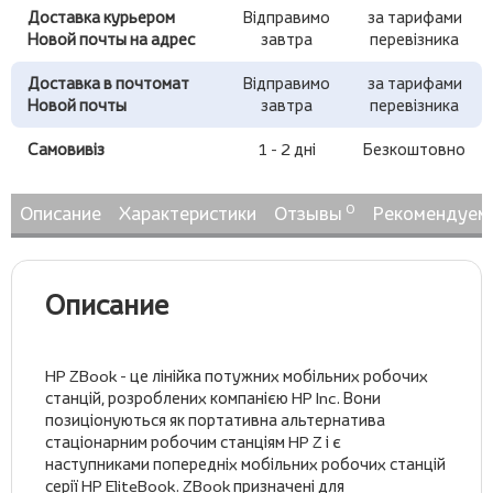
Доставка курьером
Відправимо
за тарифами
Новой почты на адрес
завтра
перевізника
Доставка в почтомат
Відправимо
за тарифами
Новой почты
завтра
перевізника
Самовивіз
1 - 2 дні
Безкоштовно
0
Описание
Характеристики
Отзывы
Рекомендуем
Описание
HP ZBook - це лінійка потужних мобільних робочих
станцій, розроблених компанією HP Inc. Вони
позиціонуються як портативна альтернатива
стаціонарним робочим станціям HP Z і є
наступниками попередніх мобільних робочих станцій
серії HP EliteBook. ZBook призначені для