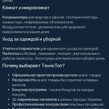
ценам.
Климат и микроклимат
Кондиционеры
для квартир и офисов,
тепловентиляторы
,
конвекторы
,
инфракрасные обогреватели
.
Воздухоочистители
, увлажнители для здорового
микроклимата в вашем доме.
Уход за одеждой и уборкой
Утюги и отпариватели
для идеального ухода за одеждой.
Пылесосы
колбовые
,
мешковые
,
моющие
,
вертикальные
и
работы-пылесосы
. Аксессуары для пылесосов и уборка дома.
Почему выбирают ТехноТоп?
Официальная гарантия производителя
на все товары
Рассрочка 0%
на все товары без переплат и первых
взносов
Бонусная программа
– тысячи бонусов за каждую
покупку
11 современных магазинов
в разных городах Украины
Профессиональные консультации
опытных продавцов