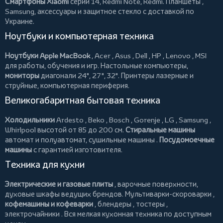
Смартфоны Xiaomi
серий 14, Redmi Note, Redmi.
Планшеты
,
Samsung, аксессуары и
защитное стекло
с доставкой по
Украине.
Ноутбуки и компьютерная техника
Ноутбуки Apple MacBook
,
Acer
,
Asus
,
Dell
,
HP
,
Lenovo
,
MSI
для работы, обучения и игр. Настольные компьютеры,
мониторы
диагонали 24", 27", 32".
Принтеры
лазерные и
струйные, компьютерная периферия.
Великогабаритная бытовая техника
Холодильники
Ardesto
,
Beko
,
Bosch
,
Gorenje
,
LG
,
Samsung
,
Whirlpool
высотой от 85 до 200 см.
Стиральные машины
автомат и полуавтомат,
сушильные машины
.
Посудомоечные
машины
с гарантией изготовителя.
Техника для кухни
Электрические и газовые плиты
, варочные поверхности,
духовые шкафы ведущих брендов.
Мультиварки-скороварки
,
кофемашины и кофеварки
,
блендеры
,
тостеры
,
электрочайники
. Вся мелкая кухонная техника по доступным