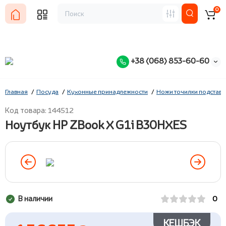
0
+38 (068) 853-60-60
Главная
Посуда
Кухонные принадлежности
Ножи точилки подставк
Код товара: 144512
Ноутбук HP ZBook X G1i B30HXES
В наличии
0
КЕШБЭК