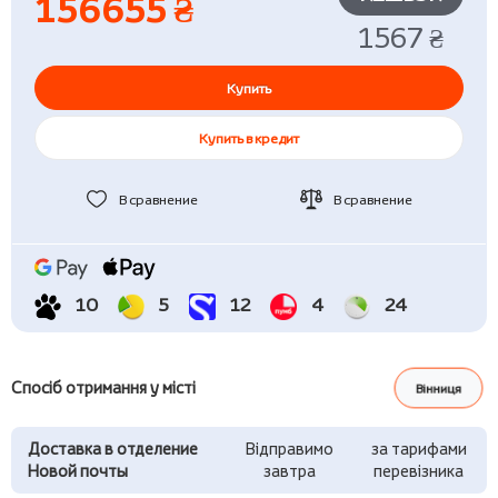
156655 ₴
1567 ₴
Купить
Купить в кредит
В сравнение
В сравнение
10
5
12
4
24
Спосіб отримання у місті
Вінниця
Доставка в отделение
Відправимо
за тарифами
Новой почты
завтра
перевізника