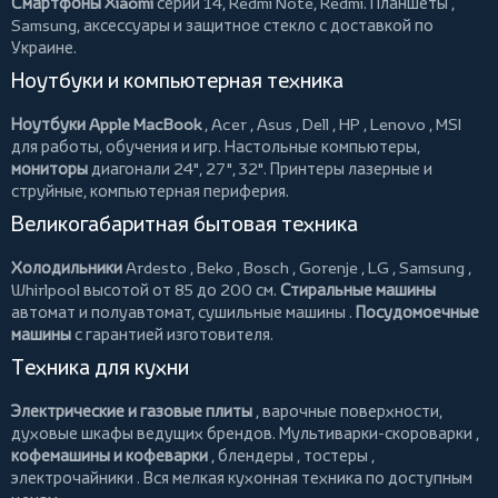
Смартфоны Xiaomi
серий 14, Redmi Note, Redmi.
Планшеты
,
Samsung, аксессуары и
защитное стекло
с доставкой по
Украине.
Ноутбуки и компьютерная техника
Ноутбуки Apple MacBook
,
Acer
,
Asus
,
Dell
,
HP
,
Lenovo
,
MSI
для работы, обучения и игр. Настольные компьютеры,
мониторы
диагонали 24", 27", 32".
Принтеры
лазерные и
струйные, компьютерная периферия.
Великогабаритная бытовая техника
Холодильники
Ardesto
,
Beko
,
Bosch
,
Gorenje
,
LG
,
Samsung
,
Whirlpool
высотой от 85 до 200 см.
Стиральные машины
автомат и полуавтомат,
сушильные машины
.
Посудомоечные
машины
с гарантией изготовителя.
Техника для кухни
Электрические и газовые плиты
, варочные поверхности,
духовые шкафы ведущих брендов.
Мультиварки-скороварки
,
кофемашины и кофеварки
,
блендеры
,
тостеры
,
электрочайники
. Вся мелкая кухонная техника по доступным