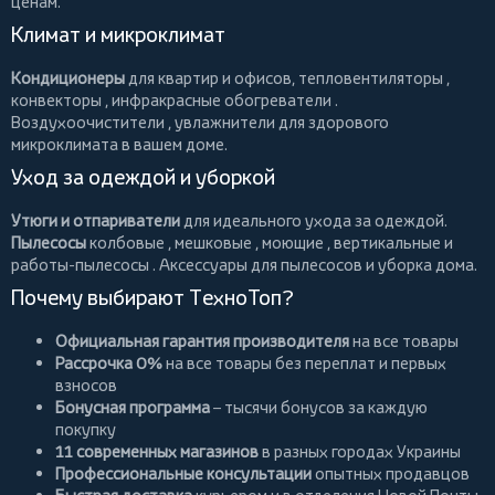
ценам.
Климат и микроклимат
Кондиционеры
для квартир и офисов,
тепловентиляторы
,
конвекторы
,
инфракрасные обогреватели
.
Воздухоочистители
, увлажнители для здорового
микроклимата в вашем доме.
Уход за одеждой и уборкой
Утюги и отпариватели
для идеального ухода за одеждой.
Пылесосы
колбовые
,
мешковые
,
моющие
,
вертикальные
и
работы-пылесосы
. Аксессуары для пылесосов и уборка дома.
Почему выбирают ТехноТоп?
Официальная гарантия производителя
на все товары
Рассрочка 0%
на все товары без переплат и первых
взносов
Бонусная программа
– тысячи бонусов за каждую
покупку
11 современных магазинов
в разных городах Украины
Профессиональные консультации
опытных продавцов