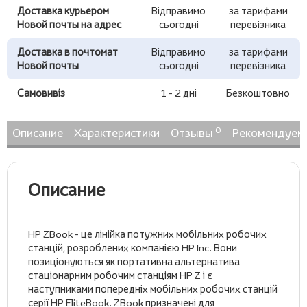
Доставка курьером
Відправимо
за тарифами
Новой почты на адрес
сьогодні
перевізника
Доставка в почтомат
Відправимо
за тарифами
Новой почты
сьогодні
перевізника
Самовивіз
1 - 2 дні
Безкоштовно
0
Описание
Характеристики
Отзывы
Рекомендуем
Описание
HP ZBook - це лінійка потужних мобільних робочих
станцій, розроблених компанією HP Inc. Вони
позиціонуються як портативна альтернатива
стаціонарним робочим станціям HP Z і є
наступниками попередніх мобільних робочих станцій
серії HP EliteBook. ZBook призначені для