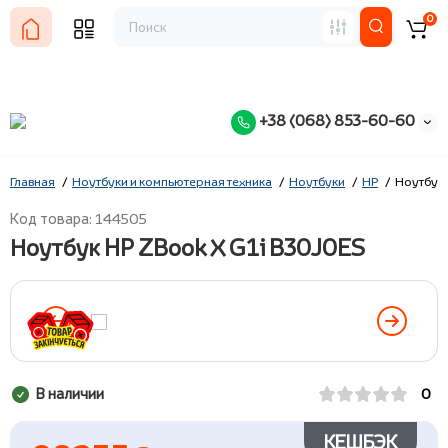
0
+38 (068) 853-60-60
Главная
Ноутбуки и компьютерная техника
Ноутбуки
HP
Ноутбук 
Код товара: 144505
Ноутбук HP ZBook X G1i B30J0ES
В наличии
0
КЕШБЭК