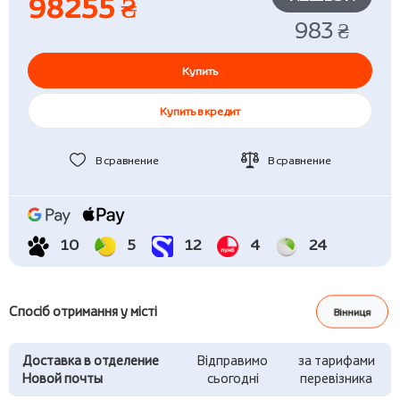
98255 ₴
983 ₴
Купить
Купить в кредит
В сравнение
В сравнение
10
5
12
4
24
Спосіб отримання у місті
Вінниця
Доставка в отделение
Відправимо
за тарифами
Новой почты
сьогодні
перевізника