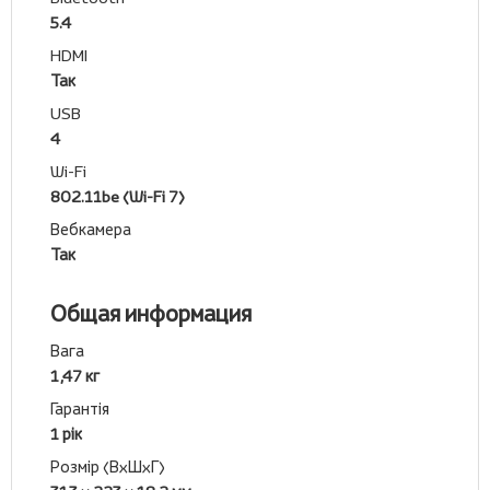
5.4
HDMI
Так
USB
4
Wi-Fi
802.11be (Wi-Fi 7)
Вебкамера
Так
Общая информация
Вага
1,47 кг
Гарантія
1 рік
Розмір (ВхШхГ)