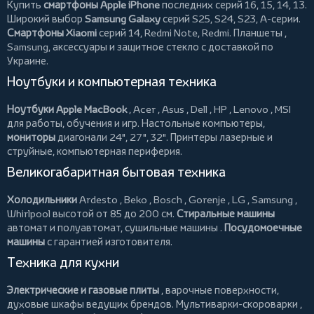
Купить
смартфоны Apple iPhone
последних серий 16, 15, 14, 13.
Широкий выбор
Samsung Galaxy
серий S25, S24, S23, A-серии.
Смартфоны Xiaomi
серий 14, Redmi Note, Redmi.
Планшеты
,
Samsung, аксессуары и
защитное стекло
с доставкой по
Украине.
Ноутбуки и компьютерная техника
Ноутбуки Apple MacBook
,
Acer
,
Asus
,
Dell
,
HP
,
Lenovo
,
MSI
для работы, обучения и игр. Настольные компьютеры,
мониторы
диагонали 24", 27", 32".
Принтеры
лазерные и
струйные, компьютерная периферия.
Великогабаритная бытовая техника
Холодильники
Ardesto
,
Beko
,
Bosch
,
Gorenje
,
LG
,
Samsung
,
Whirlpool
высотой от 85 до 200 см.
Стиральные машины
автомат и полуавтомат,
сушильные машины
.
Посудомоечные
машины
с гарантией изготовителя.
Техника для кухни
Электрические и газовые плиты
, варочные поверхности,
духовые шкафы ведущих брендов.
Мультиварки-скороварки
,