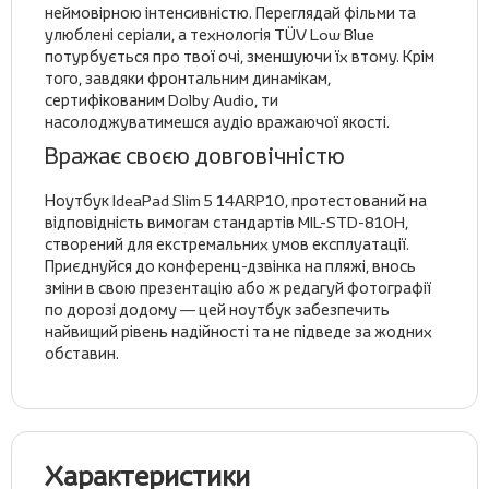
неймовірною інтенсивністю. Переглядай фільми та
улюблені серіали, а технологія TÜV Low Blue
потурбується про твої очі, зменшуючи їх втому. Крім
того, завдяки фронтальним динамікам,
сертифікованим Dolby Audio, ти
насолоджуватимешся аудіо вражаючої якості.
Вражає своєю довговічністю
Ноутбук IdeaPad Slim 5 14ARP10, протестований на
відповідність вимогам стандартів MIL-STD-810H,
створений для екстремальних умов експлуатації.
Приєднуйся до конференц-дзвінка на пляжі, внось
зміни в свою презентацію або ж редагуй фотографії
по дорозі додому — цей ноутбук забезпечить
найвищий рівень надійності та не підведе за жодних
обставин.
Характеристики