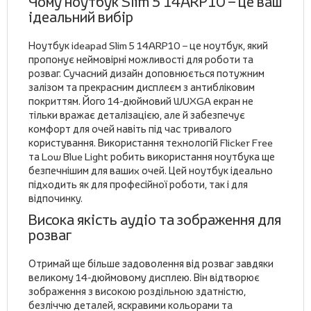
Чому ноутбук Slim 5 14ARP10 – це ваш
ідеальний вибір
Ноутбук ideapad Slim 5 14ARP10 – це ноутбук, який
пропонує неймовірні можливості для роботи та
розваг. Сучасний дизайн доповнюється потужним
залізом та прекрасним дисплеєм з антибліковим
покриттям. Його 14-дюймовий WUXGA екран не
тільки вражає деталізацією, але й забезпечує
комфорт для очей навіть під час тривалого
користування. Використання технологій Flicker Free
та Low Blue Light робить використання ноутбука ще
безпечнішим для ваших очей. Цей ноутбук ідеально
підходить як для професійної роботи, так і для
відпочинку.
Висока якість аудіо та зображення для
розваг
Отримай ще більше задоволення від розваг завдяки
великому 14-дюймовому дисплею. Він відтворює
зображення з високою роздільною здатністю,
безліччю деталей, яскравими кольорами та