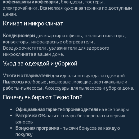
кофемашины и кофеварки
,
блендеры
,
тостеры
,
электрочайники
. Вся мелкая кухонная техника по доступным
ценам.
Климат и микроклимат
Кондиционеры
для квартир и офисов,
тепловентиляторы
,
конвекторы
,
инфракрасные обогреватели
.
Воздухоочистители
, увлажнители для здорового
микроклимата в вашем доме.
Уход за одеждой и уборкой
Утюги и отпариватели
для идеального ухода за одеждой.
Пылесосы
колбовые
,
мешковые
,
моющие
,
вертикальные
и
работы-пылесосы
. Аксессуары для пылесосов и уборка дома.
Почему выбирают ТехноТоп?
Официальная гарантия производителя
на все товары
Рассрочка 0%
на все товары без переплат и первых
взносов
Бонусная программа
– тысячи бонусов за каждую
покупку