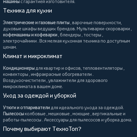
машины
с гарантией изготовителя.
Техника для кухни
Электрические и газовые плиты
, варочные поверхности,
духовые шкафы ведущих брендов.
Мультиварки-скороварки
,
кофемашины и кофеварки
,
блендеры
,
тостеры
,
электрочайники
. Вся мелкая кухонная техника по доступным
ценам.
Климат и микроклимат
Кондиционеры
для квартир и офисов,
тепловентиляторы
,
конвекторы
,
инфракрасные обогреватели
.
Воздухоочистители
, увлажнители для здорового
микроклимата в вашем доме.
Уход за одеждой и уборкой
Утюги и отпариватели
для идеального ухода за одеждой.
Пылесосы
колбовые
,
мешковые
,
моющие
,
вертикальные
и
работы-пылесосы
. Аксессуары для пылесосов и уборка дома.
Почему выбирают ТехноТоп?