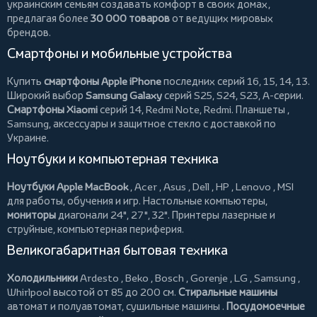
украинским семьям создавать комфорт в своих домах,
предлагая более
30 000 товаров
от ведущих мировых
брендов.
Смартфоны и мобильные устройства
Купить
смартфоны Apple iPhone
последних серий 16, 15, 14, 13.
Широкий выбор
Samsung Galaxy
серий S25, S24, S23, A-серии.
Смартфоны Xiaomi
серий 14, Redmi Note, Redmi.
Планшеты
,
Samsung, аксессуары и
защитное стекло
с доставкой по
Украине.
Ноутбуки и компьютерная техника
Ноутбуки Apple MacBook
,
Acer
,
Asus
,
Dell
,
HP
,
Lenovo
,
MSI
для работы, обучения и игр. Настольные компьютеры,
мониторы
диагонали 24", 27", 32".
Принтеры
лазерные и
струйные, компьютерная периферия.
Великогабаритная бытовая техника
Холодильники
Ardesto
,
Beko
,
Bosch
,
Gorenje
,
LG
,
Samsung
,
Whirlpool
высотой от 85 до 200 см.
Стиральные машины
автомат и полуавтомат,
сушильные машины
.
Посудомоечные