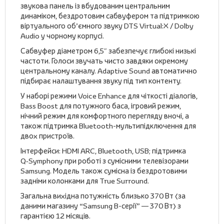
звукова панель із вбудованим центральним
динаміком, бездротовим сабвуфером та підтримкою
віртуального об’ємного звуку DTS Virtual:X / Dolby
Audio у чорному корпусі.
Сабвуфер діаметром 6,5″ забезпечує глибокі низькі
частоти. Голоси звучать чисто завдяки окремому
центральному каналу. Adaptive Sound автоматично
підбирає налаштування звуку під тип контенту.
У наборі режими Voice Enhance для чіткості діалогів,
Bass Boost для потужного баса, ігровий режим,
нічний режим для комфортного перегляду вночі, а
також підтримка Bluetooth-мультипідключення для
двох пристроїв.
Інтерфейси: HDMI ARC, Bluetooth, USB; підтримка
Q‑Symphony при роботі з сумісними телевізорами
Samsung. Модель також сумісна із бездротовими
задніми колонками для True Surround.
Загальна вихідна потужність близько 370 Вт (за
даними магазину “Samsung B-серії” — 370 Вт) з
гарантією 12 місяців.