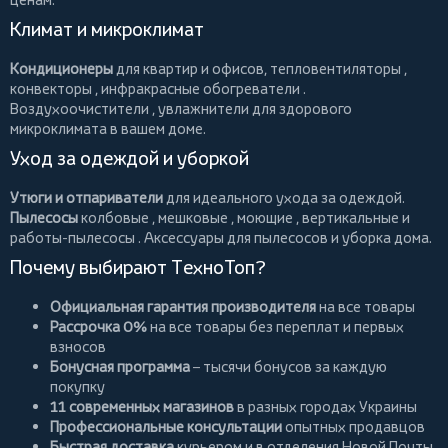
Климат и микроклимат
Кондиционеры
для квартир и офисов,
тепловентиляторы
,
конвекторы
,
инфракрасные обогреватели
.
Воздухоочистители
, увлажнители для здорового
микроклимата в вашем доме.
Уход за одеждой и уборкой
Утюги и отпариватели
для идеального ухода за одеждой.
Пылесосы
колбовые
,
мешковые
,
моющие
,
вертикальные
и
работы-пылесосы
. Аксессуары для пылесосов и уборка дома.
Почему выбирают ТехноТоп?
Официальная гарантия производителя
на все товары
Рассрочка 0%
на все товары без переплат и первых
взносов
Бонусная программа
– тысячи бонусов за каждую
покупку
11 современных магазинов
в разных городах Украины
Профессиональные консультации
опытных продавцов
Быстрая доставка
курьером и в отделения Новой Почты