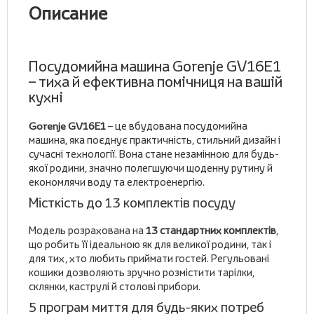
Описание
Посудомийна машина Gorenje GV16E1
– тиха й ефективна помічниця на вашій
кухні
Gorenje GV16E1
– це вбудована посудомийна
машина, яка поєднує практичність, стильний дизайн і
сучасні технології. Вона стане незамінною для будь-
якої родини, значно полегшуючи щоденну рутину й
економлячи воду та електроенергію.
Місткість до 13 комплектів посуду
Модель розрахована на
13 стандартних комплектів
,
що робить її ідеальною як для великої родини, так і
для тих, хто любить приймати гостей. Регульовані
кошики дозволяють зручно розмістити тарілки,
склянки, каструлі й столові прибори.
5 програм миття для будь-яких потреб