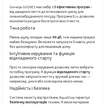
Gorenje GV16E1 має набір з
5 ефективних програм
–
від швидкого миття до інтенсивного циклу для
сильнозабрудненого посуду. Програма Eco дозволяє
економити ресурси без втрати якості миття.
Тиха робота
Рівень шуму складає лише
49 дБ
, тож машина працює
майже безшумно. Ви можете запускати її навіть уночі
без дискомфорту для мешканців дому.
Інтуїтивне керування та функція
відкладеного старту
Просте сенсорне керування дозволяє легко вибрати
потрібну програму. А функція
відкладеного старту
дозволяє запускати миття у зручний для вас час —
наприклад, уночі або коли вдома нікого немає.
Надійність і безпека
Система захисту від протікань AquaStop гарантує
безпечну експлуатацію
техніки. А якісні матеріали