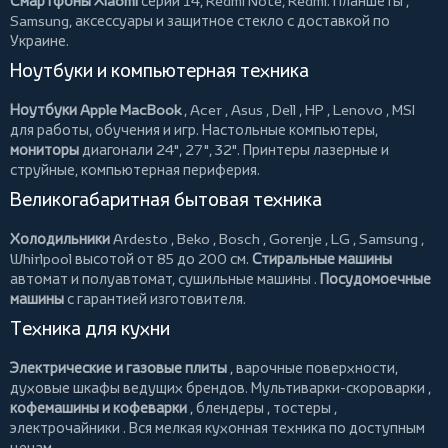
Смартфоны Xiaomi
серий 14, Redmi Note, Redmi.
Планшеты
,
Samsung, аксессуары и
защитное стекло
с доставкой по
Украине.
Ноутбуки и компьютерная техника
Ноутбуки Apple MacBook
,
Acer
,
Asus
,
Dell
,
HP
,
Lenovo
,
MSI
для работы, обучения и игр. Настольные компьютеры,
мониторы
диагонали 24", 27", 32".
Принтеры
лазерные и
струйные, компьютерная периферия.
Великогабаритная бытовая техника
Холодильники
Ardesto
,
Beko
,
Bosch
,
Gorenje
,
LG
,
Samsung
,
Whirlpool
высотой от 85 до 200 см.
Стиральные машины
автомат и полуавтомат,
сушильные машины
.
Посудомоечные
машины
с гарантией изготовителя.
Техника для кухни
Электрические и газовые плиты
, варочные поверхности,
духовые шкафы ведущих брендов.
Мультиварки-скороварки
,
кофемашины и кофеварки
,
блендеры
,
тостеры
,
электрочайники
. Вся мелкая кухонная техника по доступным
ценам.