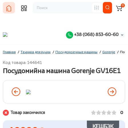
0
+38 (068) 853-60-60
Главная
Техника для кухни
Посудомоечные машины
Gorenje
Посу
Код товара: 144641
Посудомийна машина Gorenje GV16E1
Товар закончился
0
КЕШБЭК